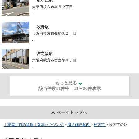
星ヶ丘駅
大阪府枚方市星丘２丁目
-
牧野駅
大阪府枚方市牧野阪２丁目
-
宮之阪駅
大阪府枚方市宮之阪１丁目
-
もっと見る
該当件数11件中
11
－
20
件表示
ページトップへ
｜寝屋川市の賃貸｜森本ハウジング
>
周辺施設案内
>
枚方市
>
枚方市の駅