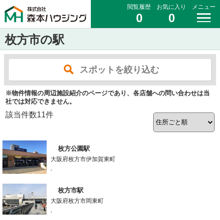
閲覧履歴
お気に入り
メニュー
0
0
枚方市の駅
スポットを絞り込む
※物件情報の周辺施設紹介のページであり、各店舗への問い合わせは当
社では対応できません。
該当件数
11
件
枚方公園駅
大阪府枚方市伊加賀東町
-
枚方市駅
大阪府枚方市岡東町
-