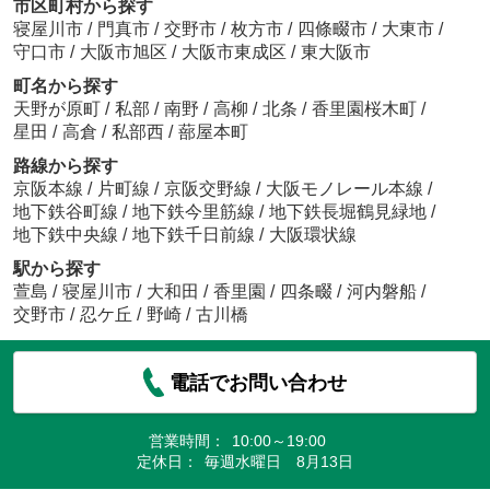
市区町村から探す
寝屋川市
/
門真市
/
交野市
/
枚方市
/
四條畷市
/
大東市
/
守口市
/
大阪市旭区
/
大阪市東成区
/
東大阪市
町名から探す
天野が原町
/
私部
/
南野
/
高柳
/
北条
/
香里園桜木町
/
星田
/
高倉
/
私部西
/
蔀屋本町
路線から探す
京阪本線
/
片町線
/
京阪交野線
/
大阪モノレール本線
/
地下鉄谷町線
/
地下鉄今里筋線
/
地下鉄長堀鶴見緑地
/
地下鉄中央線
/
地下鉄千日前線
/
大阪環状線
駅から探す
萱島
/
寝屋川市
/
大和田
/
香里園
/
四条畷
/
河内磐船
/
交野市
/
忍ケ丘
/
野崎
/
古川橋
電話でお問い合わせ
営業時間：
10:00～19:00
定休日：
毎週水曜日 8月13日