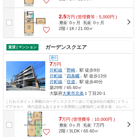
2.5
万
円
(管理費等：5,000円 )
0ヶ月
0ヶ月
敷金
礼金
2階 / 1K / 21.00㎡
ガーデンスクエア
賃貸 | マンション
敷0
7
万円
片町線
「
野崎
」駅 徒歩9分
片町線
「
四条畷
」駅 徒歩13分
片町線
「
住道
」駅 徒歩40分
築29年 / 65.60㎡
大阪府
大東市
北条
１丁目20-1
こだわりポイント満載のガーデンスクエア☆歩いて徒歩6分の場所にドラッ
グアカカベ 津の辺店もあります☆共用部には敷地内ごみ置き場・エレベー
タなどが揃っております☆駅徒歩9分に駅が...
7
万
円
(管理費等：10,000円 )
0ヶ月
7万円
敷金
礼金
2階 / 3LDK / 65.60㎡