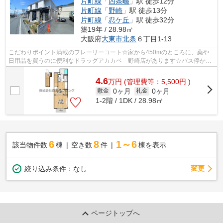
片町線
「
四条畷
」駅 徒歩12分
片町線
「
野崎
」駅 徒歩13分
片町線
「
忍ケ丘
」駅 徒歩32分
築19年 / 28.98㎡
大阪府
大東市
北条
６丁目1-13
こだわりポイント満載のフレーリーコート☆家から450mのところに、薬や
日用品を買うのに便利なドラッグアカカベ 野崎店があります☆バス停から
徒歩3分以内なので、バスを逃す心配はほと...
4.6
万
円
(管理費等：5,500円 )
0ヶ月
0ヶ月
敷金
礼金
1-2階 / 1DK / 28.98㎡
6
8
1～6
該当物件数
棟
空き数
件
棟を表示
変更
絞り込み条件：
なし
ページトップへ