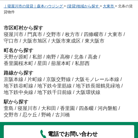
｜寝屋川市の賃貸｜森本ハウジング
>
(賃貸)地域から探す
>
大東市
>
北条の賃
貸物件
市区町村から探す
寝屋川市
/
門真市
/
交野市
/
枚方市
/
四條畷市
/
大東市
/
守口市
/
大阪市旭区
/
大阪市東成区
/
東大阪市
町名から探す
天野が原町
/
私部
/
南野
/
高柳
/
北条
/
高倉
/
香里園桜木町
/
星田
/
蔀屋本町
/
私部西
路線から探す
京阪本線
/
片町線
/
京阪交野線
/
大阪モノレール本線
/
地下鉄谷町線
/
地下鉄今里筋線
/
地下鉄長堀鶴見緑地
/
地下鉄中央線
/
地下鉄千日前線
/
大阪環状線
駅から探す
萱島
/
寝屋川市
/
大和田
/
香里園
/
四条畷
/
河内磐船
/
交野市
/
忍ケ丘
/
野崎
/
古川橋
電話でお問い合わせ