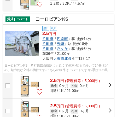
1-2階 / 3DK / 44.57㎡
ヨーロピアンKS
賃貸 | アパート
敷0
礼0
2.5
万円
片町線
「
四条畷
」駅 徒歩14分
片町線
「
野崎
」駅 徒歩18分
片町線
「
忍ケ丘
」駅 徒歩34分
築36年 / 21.00㎡
大阪府
大東市
北条
６丁目8-17
ヨーロピアンKS：片町線四条畷駅にも近くて便利♪駅まで歩いて14分ほど
の、魅力的な立地の物件です♪こちらの物件はアパートです♪四季折々の風を
感じられる通風良好な快適のアパートです...
2.5
万
円
(管理費等：5,000円 )
0ヶ月
0ヶ月
敷金
礼金
1階 / 1K / 21.00㎡
2.5
万
円
(管理費等：5,000円 )
0ヶ月
0ヶ月
敷金
礼金
2階 / 1K / 21.00㎡