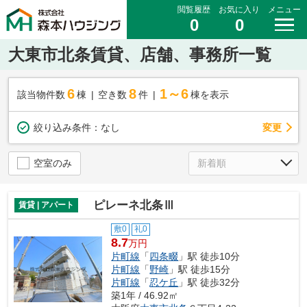
閲覧履歴
お気に入り
メニュー
0
0
大東市北条賃貸、店舗、事務所一覧
6
8
1～6
該当物件数
棟
空き数
件
棟を表示
変更
絞り込み条件：
なし
空室のみ
ピレーネ北条Ⅲ
賃貸 | アパート
敷0
礼0
8.7
万円
片町線
「
四条畷
」駅 徒歩10分
片町線
「
野崎
」駅 徒歩15分
片町線
「
忍ケ丘
」駅 徒歩32分
築1年 / 46.92㎡