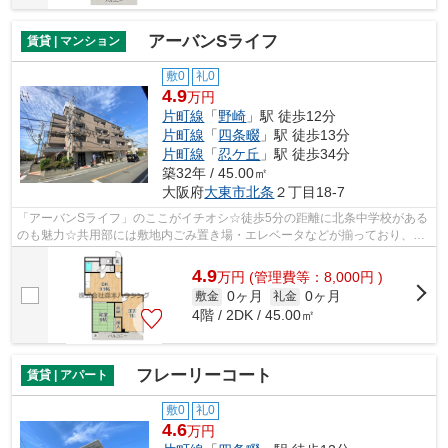
アーバンSライフ
賃貸 | マンション
敷0
礼0
4.9
万円
片町線
「
野崎
」駅 徒歩12分
片町線
「
四条畷
」駅 徒歩13分
片町線
「
忍ケ丘
」駅 徒歩34分
築32年 / 45.00㎡
大阪府
大東市
北条
２丁目18-7
「アーバンSライフ」のここがイチオシ☆徒歩5分の距離に北条中学校がある
のも魅力☆共用部には敷地内ごみ置き場・エレベータなどが揃っており、と
ても充実しています☆いつでも快適空間を...
4.9
万
円
(管理費等：8,000円 )
0ヶ月
0ヶ月
敷金
礼金
4階 / 2DK / 45.00㎡
フレーリーコート
賃貸 | アパート
敷0
礼0
4.6
万円