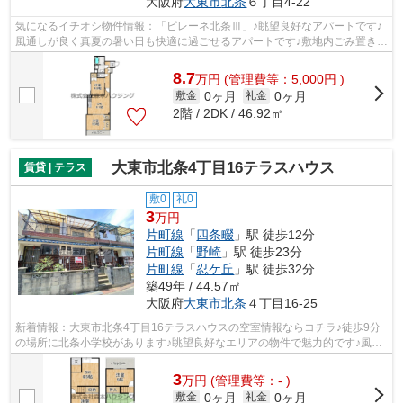
大阪府
大東市
北条
６丁目4-22
気になるイチオシ物件情報：「ピレーネ北条Ⅲ」♪眺望良好なアパートです♪
風通しが良く真夏の暑い日も快適に過ごせるアパートです♪敷地内ごみ置き場
は、忙しいあなたの時間を有効に活用...
8.7
万
円
(管理費等：5,000円 )
0ヶ月
0ヶ月
敷金
礼金
2階 / 2DK / 46.92㎡
大東市北条4丁目16テラスハウス
賃貸 | テラス
敷0
礼0
3
万円
片町線
「
四条畷
」駅 徒歩12分
片町線
「
野崎
」駅 徒歩23分
片町線
「
忍ケ丘
」駅 徒歩32分
築49年 / 44.57㎡
大阪府
大東市
北条
４丁目16-25
新着情報：大東市北条4丁目16テラスハウスの空室情報ならコチラ♪徒歩9分
の場所に北条小学校があります♪眺望良好なエリアの物件で魅力的です♪風通
しが良好なので、いつでも新鮮な空気が...
3
万
円
(管理費等：- )
0ヶ月
0ヶ月
敷金
礼金