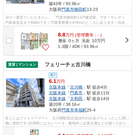
築43年 / 93.96㎡
大阪府
門真市
柳田町
13-23
ぜひ一度見ていただきたい、「門真市柳田町13戸建貸家」です！サンディ
門真速見店まで488mです！門真警察署が476mのところにあります！自走式
駐車場がある物件です！門真市や京阪本...
8.8
万
円
(管理費等：- )
0ヶ月
10万円
敷金
礼金
1-3階 / 4DK / 93.96㎡
フェリーチェ古川橋
賃貸 | マンション
敷0
6.1
万円
京阪本線
「
古川橋
」駅 徒歩4分
京阪本線
「
門真市
」駅 徒歩11分
京阪本線
「
大和田
」駅 徒歩14分
築20年 / 38.16㎡
大阪府
門真市
幸福町
25-4
近くにはファミリーマート 古川橋駅前店(徒歩5分)がありちょっとした買い
物に便利です♪共用部にはエレベータ・敷地内ごみ置き場などが揃っており、
とても充実しています♪徒歩4分の位...