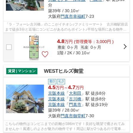
分
築39年 / 30.10㎡
大阪府
門真市
幸福町
7-23
「ラ・フォーレ古川橋」のここがイチオシ♪ファミリーマート 古川橋駅前店
まで徒歩3分と近場にコンビニがあるのもポイント♪平坦な場所にある物件な
ら毎日の移動も快適です♪住環境がよ...
4.8
万
円
(管理費等：3,000円 )
0ヶ月
0ヶ月
敷金
礼金
1階 / 2K / 30.10㎡
WESTヒルズ御堂
賃貸 | マンション
敷0
礼0
4.5
4.7
万円～
万円
京阪本線
「
大和田
」駅 徒歩8分
京阪本線
「
古川橋
」駅 徒歩8分
京阪本線
「
門真市
」駅 徒歩19分
築39年 / 28.00㎡
大阪府
門真市
御堂町
7-30
こちらの物件はコンビニまでの距離が386mです！良好な眺望で癒されてみ
ませんか！風通しのよさが魅力の物件です！周辺に駅が2つあるので電車で