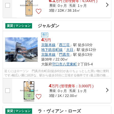
6.1
万
円
(管理費等：6,000円 )
0ヶ月
1ヶ月
敷金
礼金
3階 / 1DK / 38.16㎡
ジャルダン
賃貸 | マンション
敷0
4
万円
京阪本線
「
西三荘
」駅 徒歩10分
地下鉄谷町線
「
大日
」駅 徒歩12分
京阪本線
「
門真市
」駅 徒歩13分
築38年 / 22.00㎡
大阪府
守口市
八雲東町
２丁目5-4
近くにはローソン 門真月出町店(徒歩6分)がありちょっとした買い物に便利
です♪幅広い層に好評な、駅から徒歩10分に立地する物件です♪最上階の物件
です♪造りとデザインに関して、自信...
4
万
円
(管理費等：3,000円 )
0ヶ月
1ヶ月
敷金
礼金
3階 / 1K / 22.00㎡
ラ・ヴィアン・ローズ
賃貸 | マンション