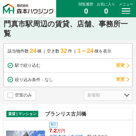
閲覧履歴
お気に入り
メニュー
0
0
門真市駅周辺の賃貸、店舗、事務所一
覧
24
32
1～24
該当物件数
棟
空き数
件
棟を表示
駅で絞り込む
変更
変更
絞り込み条件：
なし
空室のみ
ブランリス古川橋
賃貸 | マンション
敷0
7.2
万円