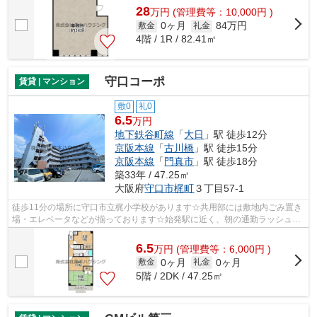
28
万
円
(管理費等：10,000円 )
0ヶ月
84万円
敷金
礼金
4階 / 1R / 82.41㎡
守口コーポ
賃貸 | マンション
敷0
礼0
6.5
万円
地下鉄谷町線
「
大日
」駅 徒歩12分
京阪本線
「
古川橋
」駅 徒歩15分
京阪本線
「
門真市
」駅 徒歩18分
築33年 / 47.25㎡
大阪府
守口市
梶町
３丁目57-1
徒歩11分の場所に守口市立梶小学校があります☆共用部には敷地内ごみ置き
場・エレベータなどが揃っております☆始発駅に近く、朝の通勤ラッシュで
も座席に座りやすいです☆造りとデザイン...
6.5
万
円
(管理費等：6,000円 )
0ヶ月
0ヶ月
敷金
礼金
5階 / 2DK / 47.25㎡