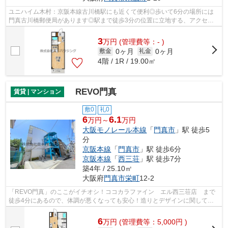
ユニハイム木村：京阪本線古川橋駅にも近くて便利◎歩いて6分の場所には
門真古川橋郵便局があります◎駅まで徒歩3分の位置に立地する、アクセス
良好な物件です◎最上階のマンションです◎...
3
万
円
(管理費等：- )
0ヶ月
0ヶ月
敷金
礼金
4階 / 1R / 19.00㎡
REVO門真
賃貸 | マンション
敷0
礼0
6
6.1
万円～
万円
大阪モノレール本線
「
門真市
」駅 徒歩5
分
京阪本線
「
門真市
」駅 徒歩6分
京阪本線
「
西三荘
」駅 徒歩7分
築4年 / 25.10㎡
大阪府
門真市
栄町
12-2
「REVO門真」のここがイチオシ！ココカラファイン エル西三荘店 まで
徒歩4分にあるので、体調が悪くなっても安心！造りとデザインに関して、
自信をもって情報を提供できるマンション...
6
万
円
(管理費等：5,000円 )