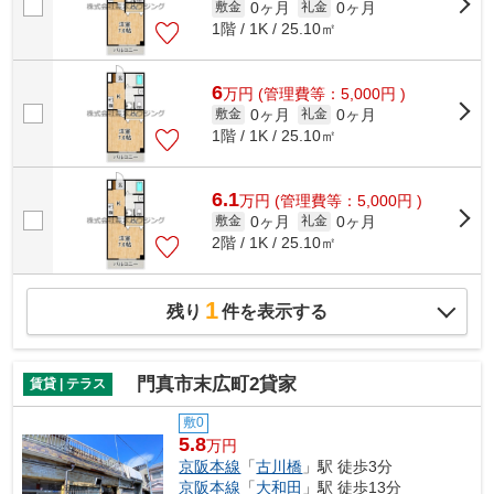
0ヶ月
0ヶ月
敷金
礼金
1階 / 1K / 25.10㎡
6
万
円
(管理費等：5,000円 )
0ヶ月
0ヶ月
敷金
礼金
1階 / 1K / 25.10㎡
6.1
万
円
(管理費等：5,000円 )
0ヶ月
0ヶ月
敷金
礼金
2階 / 1K / 25.10㎡
1
残り
件を表示する
門真市末広町2貸家
賃貸 | テラス
敷0
5.8
万円
京阪本線
「
古川橋
」駅 徒歩3分
京阪本線
「
大和田
」駅 徒歩13分