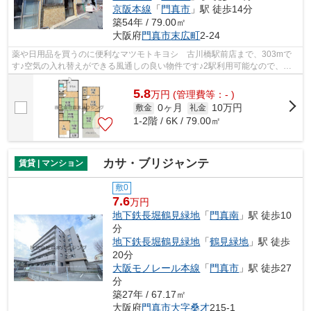
京阪本線
「
門真市
」駅 徒歩14分
築54年 / 79.00㎡
大阪府
門真市
末広町
2-24
薬や日用品を買うのに便利なマツモトキヨシ 古川橋駅前店まで、303mで
す♪空気の入れ替えができる風通しの良い物件です♪2駅利用可能なので、用
途や行き先に応じて経路を選択できます♪...
5.8
万
円
(管理費等：- )
0ヶ月
10万円
敷金
礼金
1-2階 / 6K / 79.00㎡
カサ・ブリジャンテ
賃貸 | マンション
敷0
7.6
万円
地下鉄長堀鶴見緑地
「
門真南
」駅 徒歩10
分
地下鉄長堀鶴見緑地
「
鶴見緑地
」駅 徒歩
20分
大阪モノレール本線
「
門真市
」駅 徒歩27
分
築27年 / 67.17㎡
大阪府
門真市
大字桑才
215-1