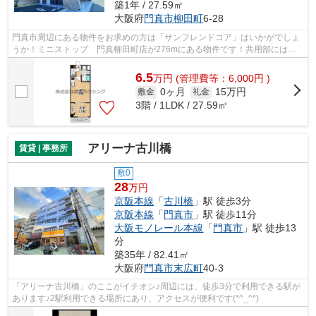
築1年 / 27.59㎡
大阪府
門真市
柳田町
6-28
門真市周辺にある物件をお求めの方は「サンフレンドコア」はいかがでしょ
うか！ミニストップ 門真柳田町店が276mにある物件です！共用部には敷
地内ごみ置き場・エレベータなどが揃っ...
6.5
万
円
(管理費等：6,000円 )
0ヶ月
15万円
敷金
礼金
3階 / 1LDK / 27.59㎡
アリーナ古川橋
賃貸 | 事務所
敷0
28
万円
京阪本線
「
古川橋
」駅 徒歩3分
京阪本線
「
門真市
」駅 徒歩11分
大阪モノレール本線
「
門真市
」駅 徒歩13
分
築35年 / 82.41㎡
大阪府
門真市
末広町
40-3
「アリーナ古川橋」のここがイチオシ♪周辺には、徒歩3分で利用できる駅が
あります♪2駅利用できる場所にあり、アクセスが便利です(*^_^*)