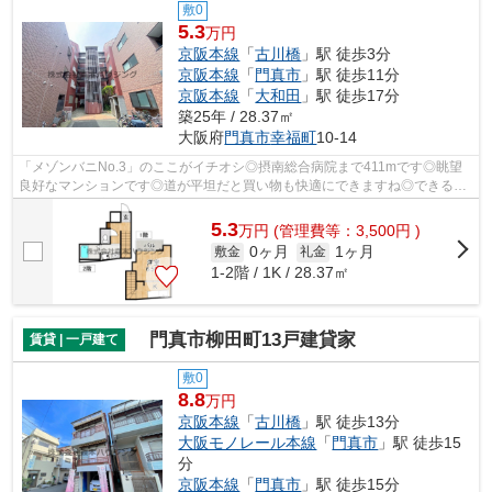
敷0
5.3
万円
京阪本線
「
古川橋
」駅 徒歩3分
京阪本線
「
門真市
」駅 徒歩11分
京阪本線
「
大和田
」駅 徒歩17分
築25年 / 28.37㎡
大阪府
門真市
幸福町
10-14
「メゾンバニNo.3」のここがイチオシ◎摂南総合病院まで411mです◎眺望
良好なマンションです◎道が平坦だと買い物も快適にできますね◎できるだ
け早めに不動産情報を集めたい方は当社スタ...
5.3
万
円
(管理費等：3,500円 )
0ヶ月
1ヶ月
敷金
礼金
1-2階 / 1K / 28.37㎡
門真市柳田町13戸建貸家
賃貸 | 一戸建て
敷0
8.8
万円
京阪本線
「
古川橋
」駅 徒歩13分
大阪モノレール本線
「
門真市
」駅 徒歩15
分
京阪本線
「
門真市
」駅 徒歩15分