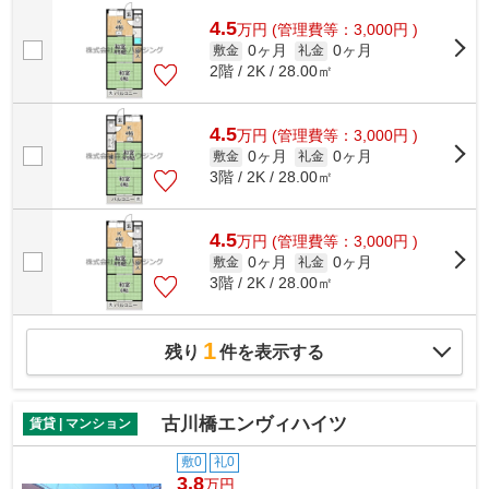
の移動が便利です！賃貸情報のことなら、...
4.5
万
円
(管理費等：3,000円 )
0ヶ月
0ヶ月
敷金
礼金
2階 / 2K / 28.00㎡
4.5
万
円
(管理費等：3,000円 )
0ヶ月
0ヶ月
敷金
礼金
3階 / 2K / 28.00㎡
4.5
万
円
(管理費等：3,000円 )
0ヶ月
0ヶ月
敷金
礼金
3階 / 2K / 28.00㎡
1
残り
件を表示する
古川橋エンヴィハイツ
賃貸 | マンション
敷0
礼0
3.8
万円