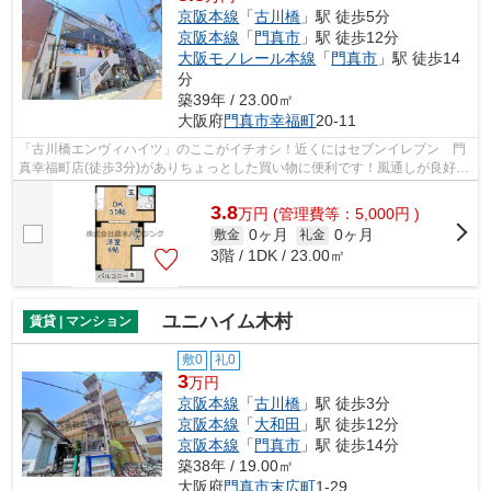
京阪本線
「
古川橋
」駅 徒歩5分
京阪本線
「
門真市
」駅 徒歩12分
大阪モノレール本線
「
門真市
」駅 徒歩14
分
築39年 / 23.00㎡
大阪府
門真市
幸福町
20-11
「古川橋エンヴィハイツ」のここがイチオシ！近くにはセブンイレブン 門
真幸福町店(徒歩3分)がありちょっとした買い物に便利です！風通しが良好な
事務所です！道が平坦だと買い物も快...
3.8
万
円
(管理費等：5,000円 )
0ヶ月
0ヶ月
敷金
礼金
3階 / 1DK / 23.00㎡
ユニハイム木村
賃貸 | マンション
敷0
礼0
3
万円
京阪本線
「
古川橋
」駅 徒歩3分
京阪本線
「
大和田
」駅 徒歩12分
京阪本線
「
門真市
」駅 徒歩14分
築38年 / 19.00㎡
大阪府
門真市
末広町
1-29