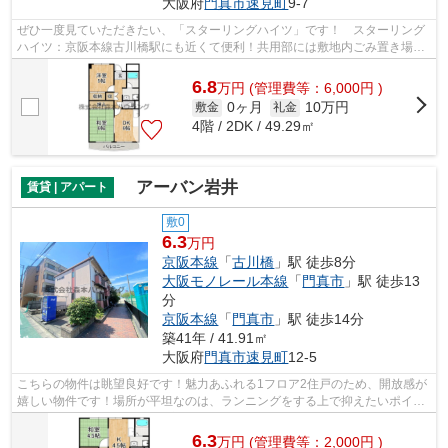
大阪府
門真市
速見町
9-7
ぜひ一度見ていただきたい、「スターリングハイツ」です！ スターリング
ハイツ：京阪本線古川橋駅にも近くて便利！共用部には敷地内ごみ置き場・
エレベータなどが揃っております！2駅...
6.8
万
円
(管理費等：6,000円 )
0ヶ月
10万円
敷金
礼金
4階 / 2DK / 49.29㎡
アーバン岩井
賃貸 | アパート
敷0
6.3
万円
京阪本線
「
古川橋
」駅 徒歩8分
大阪モノレール本線
「
門真市
」駅 徒歩13
分
京阪本線
「
門真市
」駅 徒歩14分
築41年 / 41.91㎡
大阪府
門真市
速見町
12-5
こちらの物件は眺望良好です！魅力あふれる1フロア2住戸のため、開放感が
嬉しい物件です！場所が平坦なのは、ランニングをする上で抑えたいポイン
トですね！駅徒歩8分に駅が立地する物...
6.3
万
円
(管理費等：2,000円 )