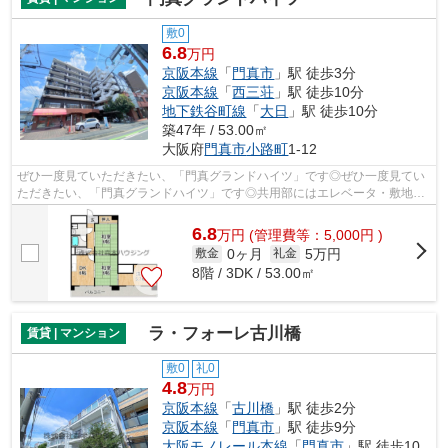
敷0
6.8
万円
京阪本線
「
門真市
」駅 徒歩3分
京阪本線
「
西三荘
」駅 徒歩10分
地下鉄谷町線
「
大日
」駅 徒歩10分
築47年 / 53.00㎡
大阪府
門真市
小路町
1-12
ぜひ一度見ていただきたい、「門真グランドハイツ」です◎ぜひ一度見てい
ただきたい、「門真グランドハイツ」です◎共用部にはエレベータ・敷地内
ごみ置き場などが備わっておりとても充...
6.8
万
円
(管理費等：5,000円 )
0ヶ月
5万円
敷金
礼金
8階 / 3DK / 53.00㎡
ラ・フォーレ古川橋
賃貸 | マンション
敷0
礼0
4.8
万円
京阪本線
「
古川橋
」駅 徒歩2分
京阪本線
「
門真市
」駅 徒歩9分
大阪モノレール本線
「
門真市
」駅 徒歩10