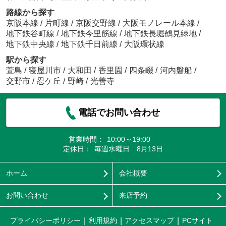
路線から探す
京阪本線
/
片町線
/
京阪交野線
/
大阪モノレール本線
/
地下鉄谷町線
/
地下鉄今里筋線
/
地下鉄長堀鶴見緑地
/
地下鉄中央線
/
地下鉄千日前線
/
大阪環状線
駅から探す
萱島
/
寝屋川市
/
大和田
/
香里園
/
四条畷
/
河内磐船
/
交野市
/
忍ケ丘
/
野崎
/
光善寺
電話でお問い合わせ
営業時間：
10:00～19:00
定休日：
毎週水曜日 8月13日
ホーム
会社概要
お問い合わせ
来店予約
プライバシーポリシー
利用規約
アクセスマップ
PCサイト