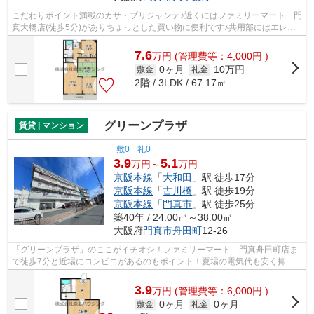
こだわりポイント満載のカサ・ブリジャンテ♪近くにはファミリーマート 門
真大橋店(徒歩5分)がありちょっとした買い物に便利です♪共用部にはエレベ
ータ・敷地内ごみ置き場などが揃って...
7.6
万
円
(管理費等：4,000円 )
0ヶ月
10万円
敷金
礼金
2階 / 3LDK / 67.17㎡
グリーンプラザ
賃貸 | マンション
敷0
礼0
3.9
5.1
万円～
万円
京阪本線
「
大和田
」駅 徒歩17分
京阪本線
「
古川橋
」駅 徒歩19分
京阪本線
「
門真市
」駅 徒歩25分
築40年 / 24.00㎡～38.00㎡
大阪府
門真市
舟田町
12-26
「グリーンプラザ」のここがイチオシ！ファミリーマート 門真舟田町店ま
で徒歩7分と近場にコンビニがあるのもポイント！夏場の電気代も安く抑え
られる通風良好で快適なマンションです...
3.9
万
円
(管理費等：6,000円 )
0ヶ月
0ヶ月
敷金
礼金