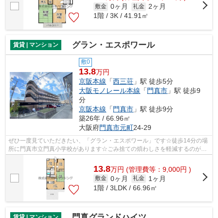
0ヶ月
2ヶ月
敷金
礼金
1階 / 3K / 41.91㎡
グラン・エスポワール
賃貸 | マンション
敷0
13.8
万円
京阪本線
「
西三荘
」駅 徒歩5分
大阪モノレール本線
「
門真市
」駅 徒歩9
分
京阪本線
「
門真市
」駅 徒歩9分
築26年 / 66.96㎡
大阪府
門真市
元町
24-29
ぜひ一度見ていただきたい、「グラン・エスポワール」です☆徒歩14分の場
所に門真市立門真小学校があります☆ごみ捨ての煩わしさを軽減するのが、
敷地内ごみ置き場です☆通風良好なマンシ...
13.8
万
円
(管理費等：9,000円 )
0ヶ月
1ヶ月
敷金
礼金
1階 / 3LDK / 66.96㎡
門真グランドハイツ
賃貸 | マンション