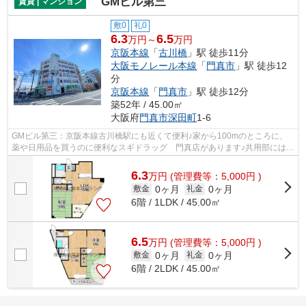
GMビル第三
賃貸 | マンション
敷0
礼0
6.3
6.5
万円～
万円
京阪本線
「
古川橋
」駅 徒歩11分
大阪モノレール本線
「
門真市
」駅 徒歩12
分
京阪本線
「
門真市
」駅 徒歩12分
築52年 / 45.00㎡
大阪府
門真市
深田町
1-6
GMビル第三：京阪本線古川橋駅にも近くて便利♪家から100mのところに、
薬や日用品を買うのに便利なスギドラッグ 門真店があります♪共用部にはエ
レベータ・敷地内ごみ置き場など様々な...
6.3
万
円
(管理費等：5,000円 )
0ヶ月
0ヶ月
敷金
礼金
6階 / 1LDK / 45.00㎡
6.5
万
円
(管理費等：5,000円 )
0ヶ月
0ヶ月
敷金
礼金
6階 / 2LDK / 45.00㎡