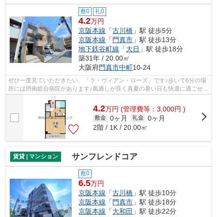
敷0
礼0
4.2
万円
京阪本線
「
古川橋
」駅 徒歩5分
京阪本線
「
門真市
」駅 徒歩13分
地下鉄谷町線
「
大日
」駅 徒歩18分
築31年 / 20.00㎡
大阪府
門真市
中町
10-24
ぜひ一度見ていただきたい、「ラ・ヴィアン・ローズ」です♪歩いて6分の場
所には摂南総合病院があります♪風通しが良く真夏の暑い日も快適に過ごせる
物件です♪2駅利用できる物件は電車で...
4.2
万
円
(管理費等：3,000円 )
0ヶ月
0ヶ月
敷金
礼金
2階 / 1K / 20.00㎡
サンフレンドコア
賃貸 | マンション
敷0
6.5
万円
京阪本線
「
古川橋
」駅 徒歩10分
京阪本線
「
門真市
」駅 徒歩18分
京阪本線
「
大和田
」駅 徒歩22分