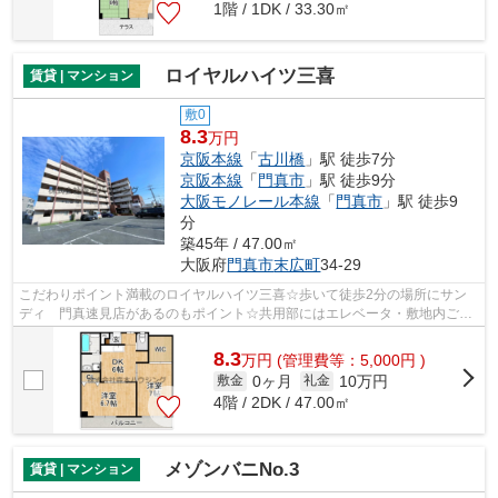
1階 / 1DK / 33.30㎡
ロイヤルハイツ三喜
賃貸 | マンション
敷0
8.3
万円
京阪本線
「
古川橋
」駅 徒歩7分
京阪本線
「
門真市
」駅 徒歩9分
大阪モノレール本線
「
門真市
」駅 徒歩9
分
築45年 / 47.00㎡
大阪府
門真市
末広町
34-29
こだわりポイント満載のロイヤルハイツ三喜☆歩いて徒歩2分の場所にサン
ディ 門真速見店があるのもポイント☆共用部にはエレベータ・敷地内ごみ
置き場など様々な設備やサービスが揃って...
8.3
万
円
(管理費等：5,000円 )
0ヶ月
10万円
敷金
礼金
4階 / 2DK / 47.00㎡
メゾンバニNo.3
賃貸 | マンション