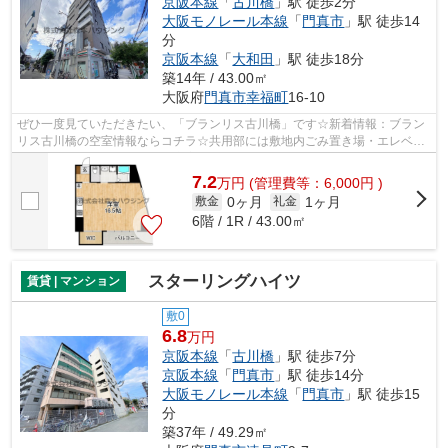
京阪本線
「
古川橋
」駅 徒歩2分
大阪モノレール本線
「
門真市
」駅 徒歩14
分
京阪本線
「
大和田
」駅 徒歩18分
築14年 / 43.00㎡
大阪府
門真市
幸福町
16-10
ぜひ一度見ていただきたい、「ブランリス古川橋」です☆新着情報：ブラン
リス古川橋の空室情報ならコチラ☆共用部には敷地内ごみ置き場・エレベー
タなどが備わっておりとても充実してい...
7.2
万
円
(管理費等：6,000円 )
0ヶ月
1ヶ月
敷金
礼金
6階 / 1R / 43.00㎡
スターリングハイツ
賃貸 | マンション
敷0
6.8
万円
京阪本線
「
古川橋
」駅 徒歩7分
京阪本線
「
門真市
」駅 徒歩14分
大阪モノレール本線
「
門真市
」駅 徒歩15
分
築37年 / 49.29㎡