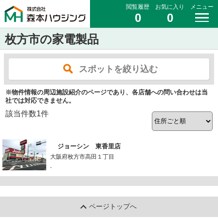
閲覧履歴
お気に入り
メニュー
0
0
枚方市の家電製品
スポットを絞り込む
※物件情報の周辺施設紹介のページであり、各店舗への問い合わせは当
社では対応できません。
該当件数
1
件
ジョーシン 東香里店
大阪府枚方市高田１丁目
-
ページトップへ