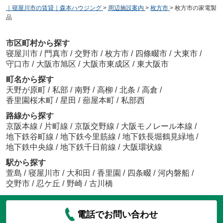
｜寝屋川市の賃貸｜森本ハウジング
>
周辺施設案内
>
枚方市
>
枚方市の家電製
品
市区町村から探す
寝屋川市
/
門真市
/
交野市
/
枚方市
/
四條畷市
/
大東市
/
守口市
/
大阪市旭区
/
大阪市東成区
/
東大阪市
町名から探す
天野が原町
/
私部
/
南野
/
高柳
/
北条
/
高倉
/
香里園桜木町
/
星田
/
蔀屋本町
/
私部西
路線から探す
京阪本線
/
片町線
/
京阪交野線
/
大阪モノレール本線
/
地下鉄谷町線
/
地下鉄今里筋線
/
地下鉄長堀鶴見緑地
/
地下鉄中央線
/
地下鉄千日前線
/
大阪環状線
駅から探す
萱島
/
寝屋川市
/
大和田
/
香里園
/
四条畷
/
河内磐船
/
交野市
/
忍ケ丘
/
野崎
/
古川橋
電話でお問い合わせ