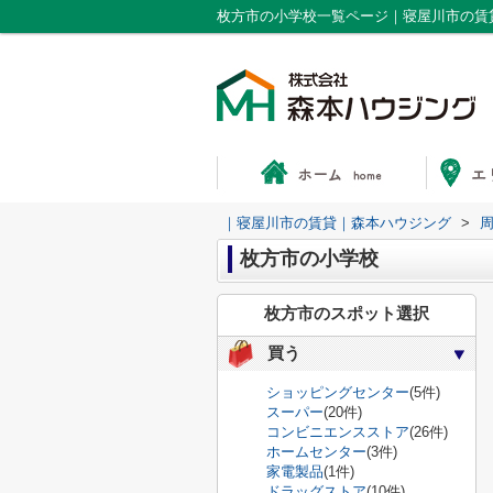
枚方市の小学校一覧ページ｜寝屋川市の賃
｜寝屋川市の賃貸｜森本ハウジング
>
枚方市の小学校
枚方市のスポット選択
買う
ショッピングセンター
(5件)
スーパー
(20件)
コンビニエンスストア
(26件)
ホームセンター
(3件)
家電製品
(1件)
ドラッグストア
(10件)