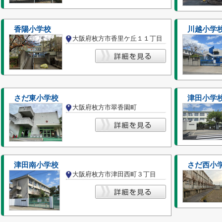
香陽小学校
川越小学
大阪府枚方市香里ケ丘１１丁目
さだ東小学校
津田小学
大阪府枚方市翠香園町
津田南小学校
さだ西小
大阪府枚方市津田西町３丁目