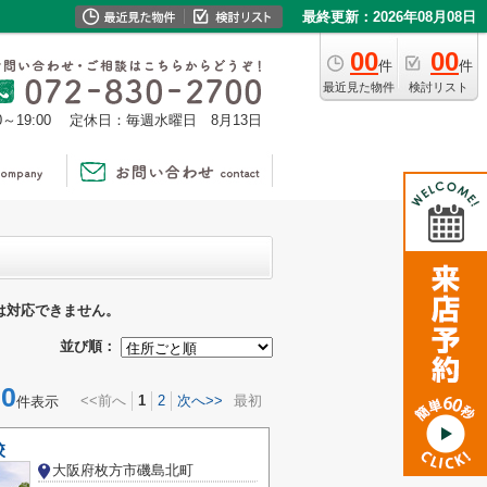
最終更新：2026年08月08日
00
00
件
件
最近見た物件
検討リスト
0～19:00
定休日：毎週水曜日 8月13日
は対応できません。
並び順：
0
<<前へ
1
2
次へ>>
最初
件表示
校
大阪府枚方市磯島北町