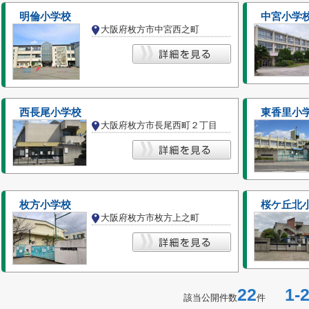
明倫小学校
中宮小学
大阪府枚方市中宮西之町
西長尾小学校
東香里小
大阪府枚方市長尾西町２丁目
枚方小学校
桜ケ丘北
大阪府枚方市枚方上之町
22
1-2
該当公開件数
件