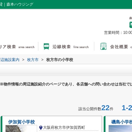
貸｜森本ハウジング
営業時間：10:0
周辺施設案内
>
枚方市
>
枚方市の小学校
※物件情報の周辺施設紹介のページであり、各店舗への問い合わせは当社で
22
1-2
該当公開件数
件
伊加賀小学校
磯島小学
大阪府枚方市伊加賀西町