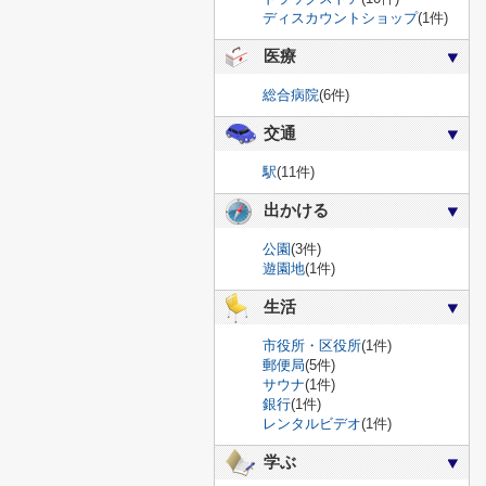
ディスカウントショップ
(1件)
医療
総合病院
(6件)
交通
駅
(11件)
出かける
公園
(3件)
遊園地
(1件)
生活
市役所・区役所
(1件)
郵便局
(5件)
サウナ
(1件)
銀行
(1件)
レンタルビデオ
(1件)
学ぶ