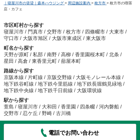
｜寝屋川市の賃貸｜森本ハウジング
>
周辺施設案内
>
枚方市
>
枚方市の喫茶
店・カフェ
市区町村から探す
寝屋川市
/
門真市
/
交野市
/
枚方市
/
四條畷市
/
大東市
/
守口市
/
大阪市旭区
/
大阪市東成区
/
東大阪市
町名から探す
天野が原町
/
私部
/
南野
/
高柳
/
香里園桜木町
/
北条
/
星田
/
高倉
/
東香里元町
/
蔀屋本町
路線から探す
京阪本線
/
片町線
/
京阪交野線
/
大阪モノレール本線
/
地下鉄谷町線
/
地下鉄今里筋線
/
地下鉄長堀鶴見緑地
/
地下鉄中央線
/
地下鉄千日前線
/
大阪環状線
駅から探す
萱島
/
寝屋川市
/
大和田
/
香里園
/
四条畷
/
河内磐船
/
交野市
/
忍ケ丘
/
野崎
/
古川橋
電話でお問い合わせ