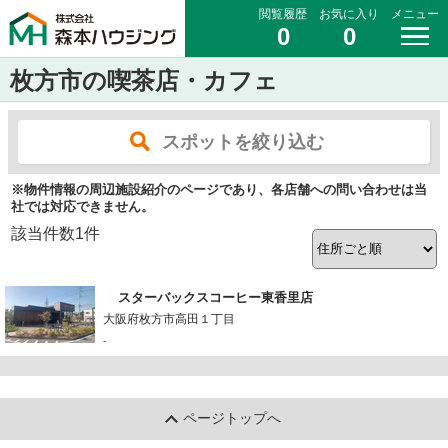
閲覧履歴
お気に入り
メニュー
0
0
枚方市の喫茶店・カフェ
スポットを絞り込む
※物件情報の周辺施設紹介のページであり、各店舗への問い合わせは当
社では対応できません。
該当件数
1
件
スターバックスコーヒー東香里店
大阪府枚方市高田１丁目
-
ページトップへ