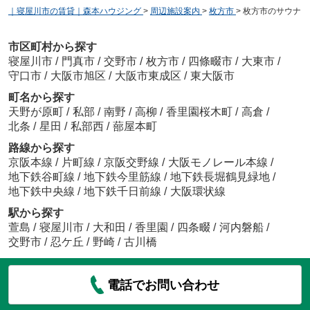
｜寝屋川市の賃貸｜森本ハウジング
>
周辺施設案内
>
枚方市
>
枚方市のサウナ
市区町村から探す
寝屋川市
/
門真市
/
交野市
/
枚方市
/
四條畷市
/
大東市
/
守口市
/
大阪市旭区
/
大阪市東成区
/
東大阪市
町名から探す
天野が原町
/
私部
/
南野
/
高柳
/
香里園桜木町
/
高倉
/
北条
/
星田
/
私部西
/
蔀屋本町
路線から探す
京阪本線
/
片町線
/
京阪交野線
/
大阪モノレール本線
/
地下鉄谷町線
/
地下鉄今里筋線
/
地下鉄長堀鶴見緑地
/
地下鉄中央線
/
地下鉄千日前線
/
大阪環状線
駅から探す
萱島
/
寝屋川市
/
大和田
/
香里園
/
四条畷
/
河内磐船
/
交野市
/
忍ケ丘
/
野崎
/
古川橋
電話でお問い合わせ