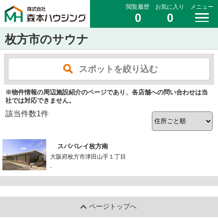
閲覧履歴
お気に入り
メニュー
0
0
枚方市のサウナ
スポットを絞り込む
※物件情報の周辺施設紹介のページであり、各店舗への問い合わせは当
社では対応できません。
該当件数
1
件
スパバレイ枚方南
大阪府枚方市津田山手１丁目
-
ページトップへ