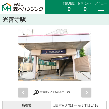
閲覧履歴
お気に入り
メニュー
0
0
光善寺駅
前
次
画像タップで拡大表示【
1
/1】
所在地
大阪府枚方市北中振１丁目17-15