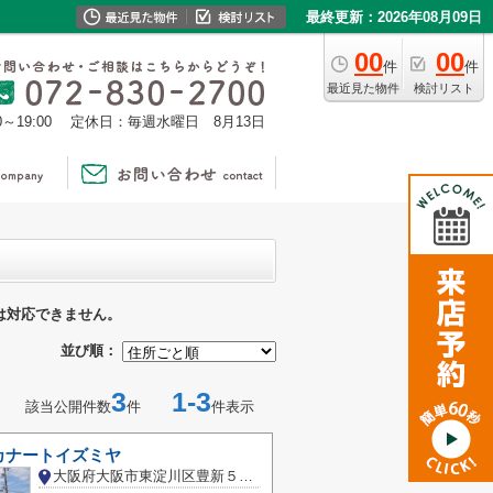
最終更新：2026年08月09日
00
00
件
件
最近見た物件
検討リスト
0～19:00
定休日：毎週水曜日 8月13日
は対応できません。
並び順：
3
1-3
該当公開件数
件
件表示
カナートイズミヤ
大阪府大阪市東淀川区豊新５丁目