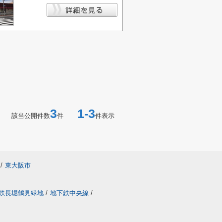
3
1-3
該当公開件数
件
件表示
/
東大阪市
鉄長堀鶴見緑地
/
地下鉄中央線
/