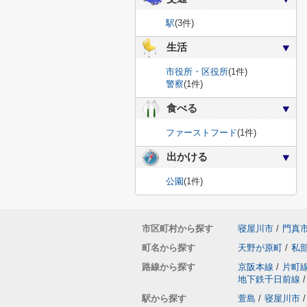
駅
(3件)
生活
市役所・区役所
(1件)
警察
(1件)
食べる
ファーストフード
(1件)
出かける
公園
(1件)
市区町村から探す
寝屋川市
/
門真
町名から探す
天野が原町
/
私
路線から探す
京阪本線
/
片町
地下鉄千日前線
/
駅から探す
萱島
/
寝屋川市
/