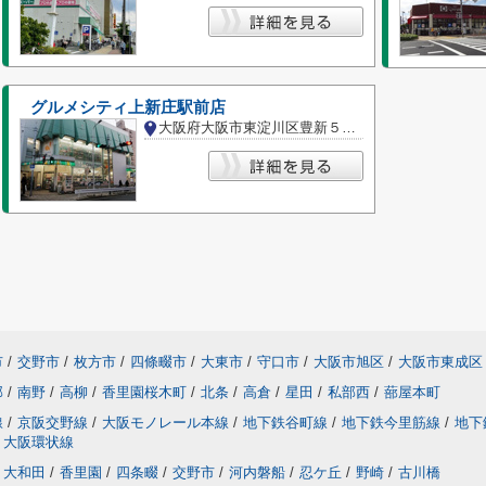
グルメシティ上新庄駅前店
大阪府大阪市東淀川区豊新５丁目
市
/
交野市
/
枚方市
/
四條畷市
/
大東市
/
守口市
/
大阪市旭区
/
大阪市東成区
部
/
南野
/
高柳
/
香里園桜木町
/
北条
/
高倉
/
星田
/
私部西
/
蔀屋本町
線
/
京阪交野線
/
大阪モノレール本線
/
地下鉄谷町線
/
地下鉄今里筋線
/
地下
大阪環状線
大和田
/
香里園
/
四条畷
/
交野市
/
河内磐船
/
忍ケ丘
/
野崎
/
古川橋