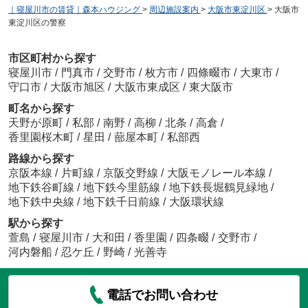
｜寝屋川市の賃貸｜森本ハウジング
>
周辺施設案内
>
大阪市東淀川区
>
大阪市
東淀川区の警察
市区町村から探す
寝屋川市
/
門真市
/
交野市
/
枚方市
/
四條畷市
/
大東市
/
守口市
/
大阪市旭区
/
大阪市東成区
/
東大阪市
町名から探す
天野が原町
/
私部
/
南野
/
高柳
/
北条
/
高倉
/
香里園桜木町
/
星田
/
蔀屋本町
/
私部西
路線から探す
京阪本線
/
片町線
/
京阪交野線
/
大阪モノレール本線
/
地下鉄谷町線
/
地下鉄今里筋線
/
地下鉄長堀鶴見緑地
/
地下鉄中央線
/
地下鉄千日前線
/
大阪環状線
駅から探す
萱島
/
寝屋川市
/
大和田
/
香里園
/
四条畷
/
交野市
/
河内磐船
/
忍ケ丘
/
野崎
/
光善寺
電話でお問い合わせ