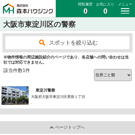
閲覧履歴
お気に入り
メニュー
0
0
大阪市東淀川区の警察
スポットを絞り込む
※物件情報の周辺施設紹介のページであり、各店舗への問い合わせは当
社では対応できません。
該当件数
1
件
東淀川警察
大阪府大阪市東淀川区豊新１丁目
-
ページトップへ