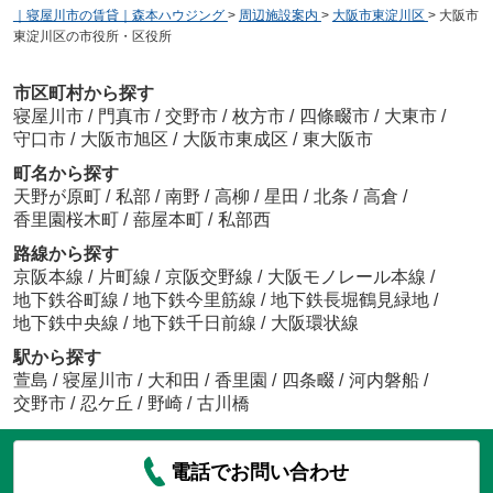
｜寝屋川市の賃貸｜森本ハウジング
>
周辺施設案内
>
大阪市東淀川区
>
大阪市
東淀川区の市役所・区役所
市区町村から探す
寝屋川市
/
門真市
/
交野市
/
枚方市
/
四條畷市
/
大東市
/
守口市
/
大阪市旭区
/
大阪市東成区
/
東大阪市
町名から探す
天野が原町
/
私部
/
南野
/
高柳
/
星田
/
北条
/
高倉
/
香里園桜木町
/
蔀屋本町
/
私部西
路線から探す
京阪本線
/
片町線
/
京阪交野線
/
大阪モノレール本線
/
地下鉄谷町線
/
地下鉄今里筋線
/
地下鉄長堀鶴見緑地
/
地下鉄中央線
/
地下鉄千日前線
/
大阪環状線
駅から探す
萱島
/
寝屋川市
/
大和田
/
香里園
/
四条畷
/
河内磐船
/
交野市
/
忍ケ丘
/
野崎
/
古川橋
電話でお問い合わせ