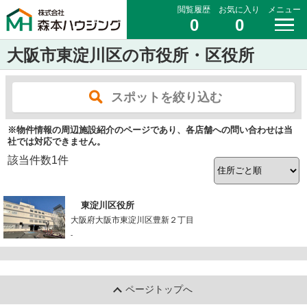
閲覧履歴
お気に入り
メニュー
0
0
大阪市東淀川区の市役所・区役所
スポットを絞り込む
※物件情報の周辺施設紹介のページであり、各店舗への問い合わせは当
社では対応できません。
該当件数
1
件
東淀川区役所
大阪府大阪市東淀川区豊新２丁目
-
ページトップへ