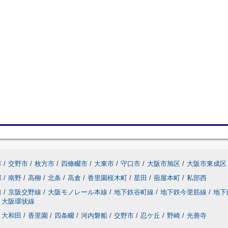
市
/
交野市
/
枚方市
/
四條畷市
/
大東市
/
守口市
/
大阪市旭区
/
大阪市東成区
部
/
南野
/
高柳
/
北条
/
高倉
/
香里園桜木町
/
星田
/
蔀屋本町
/
私部西
線
/
京阪交野線
/
大阪モノレール本線
/
地下鉄谷町線
/
地下鉄今里筋線
/
地下
大阪環状線
大和田
/
香里園
/
四条畷
/
河内磐船
/
交野市
/
忍ケ丘
/
野崎
/
光善寺