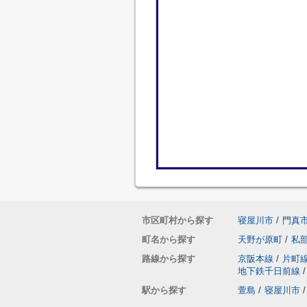
市区町村から探す
寝屋川市
/
門真
町名から探す
天野が原町
/
私
路線から探す
京阪本線
/
片町
地下鉄千日前線
/
駅から探す
萱島
/
寝屋川市
/