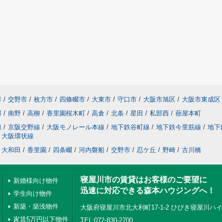
市
/
交野市
/
枚方市
/
四條畷市
/
大東市
/
守口市
/
大阪市旭区
/
大阪市東成区
部
/
南野
/
高柳
/
香里園桜木町
/
高倉
/
北条
/
星田
/
私部西
/
蔀屋本町
線
/
京阪交野線
/
大阪モノレール本線
/
地下鉄谷町線
/
地下鉄今里筋線
/
地下
大阪環状線
大和田
/
香里園
/
四条畷
/
河内磐船
/
交野市
/
忍ケ丘
/
野崎
/
古川橋
寝屋川市の賃貸はお客様のご要望に
新婚様向け物件
迅速に対応できる森本ハウジングへ！
学生向け物件
新築・築浅物件
大阪府寝屋川市北大利町17-1-2 ひびき寝屋川ハイ
家賃5万円以下物件
TEL:072-830-2700