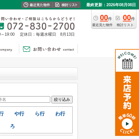
最終更新：2026年08月08日
00
00
件
件
最近見た物件
検討リスト
0～19:00
定休日：毎週水曜日 8月13日
行
や行
ら行
わ行
ろ