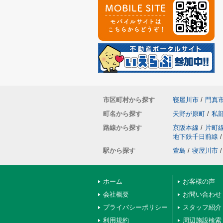
市区町村から探す
寝屋川市
/
門真
町名から探す
天野が原町
/
私
路線から探す
京阪本線
/
片町
地下鉄千日前線
/
駅から探す
萱島
/
寝屋川市
/
ホーム
お客様の声
会社概要
お問い合わせ
プライバシーポリシー
スタッフ紹介
利用規約
周辺施設検索