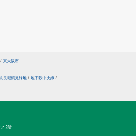
/
東大阪市
鉄長堀鶴見緑地
/
地下鉄中央線
/
ツ 2階