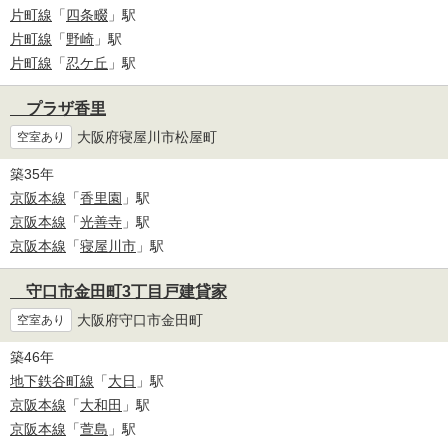
片町線
「
四条畷
」駅
片町線
「
野崎
」駅
片町線
「
忍ケ丘
」駅
プラザ香里
大阪府寝屋川市松屋町
空室あり
築35年
京阪本線
「
香里園
」駅
京阪本線
「
光善寺
」駅
京阪本線
「
寝屋川市
」駅
守口市金田町3丁目戸建貸家
大阪府守口市金田町
空室あり
築46年
地下鉄谷町線
「
大日
」駅
京阪本線
「
大和田
」駅
京阪本線
「
萱島
」駅