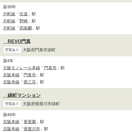
築38年
片町線
「
住道
」駅
片町線
「
野崎
」駅
片町線
「
四条畷
」駅
REVO門真
大阪府門真市栄町
空室あり
築4年
大阪モノレール本線
「
門真市
」駅
京阪本線
「
門真市
」駅
京阪本線
「
西三荘
」駅
緑町マンション
大阪府寝屋川市緑町
空室あり
築48年
京阪本線
「
香里園
」駅
京阪本線
「
寝屋川市
」駅