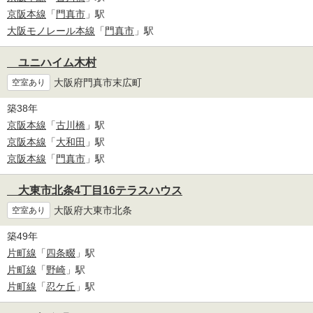
京阪本線
「
門真市
」駅
大阪モノレール本線
「
門真市
」駅
ユニハイム木村
大阪府門真市末広町
空室あり
築38年
京阪本線
「
古川橋
」駅
京阪本線
「
大和田
」駅
京阪本線
「
門真市
」駅
大東市北条4丁目16テラスハウス
大阪府大東市北条
空室あり
築49年
片町線
「
四条畷
」駅
片町線
「
野崎
」駅
片町線
「
忍ケ丘
」駅