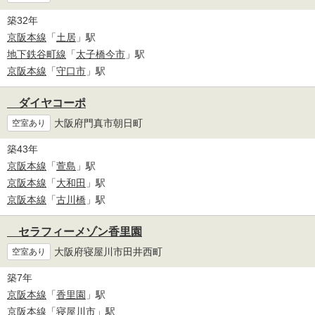
築32年
京阪本線
「
土居
」駅
地下鉄谷町線
「
太子橋今市
」駅
京阪本線
「
守口市
」駅
ダイヤコーポ
大阪府門真市朝日町
空室あり
築43年
京阪本線
「
萱島
」駅
京阪本線
「
大和田
」駅
京阪本線
「
古川橋
」駅
セラフィーメゾン香里園
大阪府寝屋川市田井西町
空室あり
築7年
京阪本線
「
香里園
」駅
京阪本線
「
寝屋川市
」駅