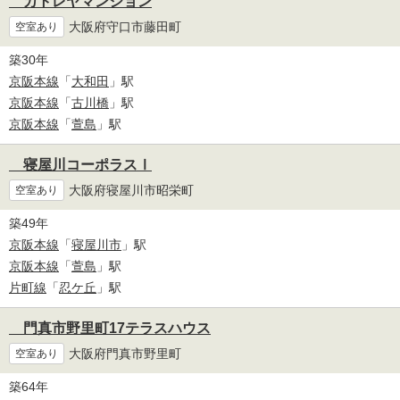
カトレヤマンション
大阪府守口市藤田町
空室あり
築30年
京阪本線
「
大和田
」駅
京阪本線
「
古川橋
」駅
京阪本線
「
萱島
」駅
寝屋川コーポラスⅠ
大阪府寝屋川市昭栄町
空室あり
築49年
京阪本線
「
寝屋川市
」駅
京阪本線
「
萱島
」駅
片町線
「
忍ケ丘
」駅
門真市野里町17テラスハウス
大阪府門真市野里町
空室あり
築64年