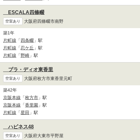
ESCALA四條畷
大阪府四條畷市南野
空室あり
築1年
片町線
「
四条畷
」駅
片町線
「
忍ケ丘
」駅
片町線
「
野崎
」駅
プラ・ディオ東香里
大阪府枚方市東香里元町
空室あり
築42年
京阪本線
「
枚方市
」駅
京阪本線
「
香里園
」駅
片町線
「
星田
」駅
ハピネス48
大阪府大東市平野屋
空室あり