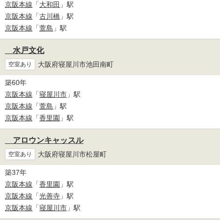
京阪本線
「
大和田
」駅
京阪本線
「
古川橋
」駅
京阪本線
「
萱島
」駅
水戸文化
大阪府寝屋川市池田南町
空室あり
築60年
京阪本線
「
寝屋川市
」駅
京阪本線
「
萱島
」駅
京阪本線
「
香里園
」駅
アロウンキャッスル
大阪府寝屋川市松屋町
空室あり
築37年
京阪本線
「
香里園
」駅
京阪本線
「
光善寺
」駅
京阪本線
「
寝屋川市
」駅