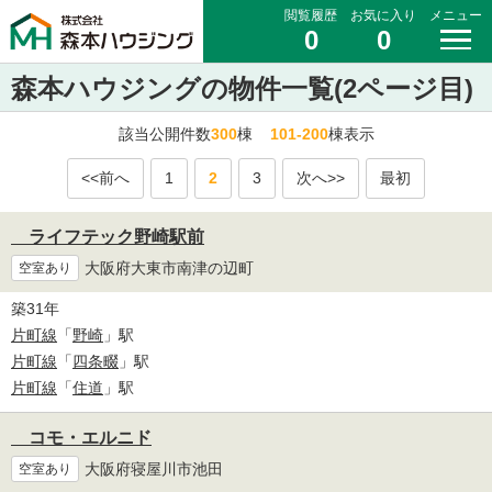
閲覧履歴
お気に入り
メニュー
0
0
森本ハウジングの物件一覧(2ページ目)
該当公開件数
300
棟
101-200
棟表示
<<前へ
1
2
3
次へ>>
最初
ライフテック野崎駅前
大阪府大東市南津の辺町
空室あり
築31年
片町線
「
野崎
」駅
片町線
「
四条畷
」駅
片町線
「
住道
」駅
コモ・エルニド
大阪府寝屋川市池田
空室あり