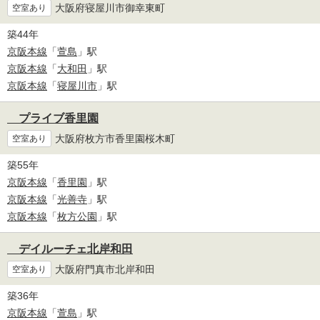
大阪府寝屋川市御幸東町
空室あり
築44年
京阪本線
「
萱島
」駅
京阪本線
「
大和田
」駅
京阪本線
「
寝屋川市
」駅
プライブ香里園
大阪府枚方市香里園桜木町
空室あり
築55年
京阪本線
「
香里園
」駅
京阪本線
「
光善寺
」駅
京阪本線
「
枚方公園
」駅
デイルーチェ北岸和田
大阪府門真市北岸和田
空室あり
築36年
京阪本線
「
萱島
」駅