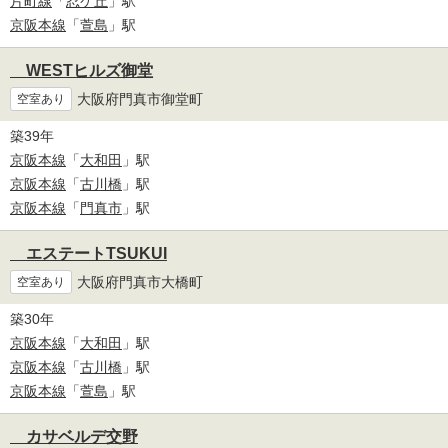
片町線
「
忍ケ丘
」駅
京阪本線
「
萱島
」駅
WESTヒルズ御堂
大阪府門真市御堂町
空室あり
築39年
京阪本線
「
大和田
」駅
京阪本線
「
古川橋
」駅
京阪本線
「
門真市
」駅
エステートTSUKUI
大阪府門真市大橋町
空室あり
築30年
京阪本線
「
大和田
」駅
京阪本線
「
古川橋
」駅
京阪本線
「
萱島
」駅
カサベルデ交野