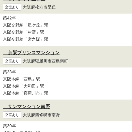
大阪府枚方市星丘
空室あり
築42年
京阪交野線
「
星ケ丘
」駅
京阪交野線
「
村野
」駅
京阪交野線
「
宮之阪
」駅
京阪プリンスマンション
大阪府寝屋川市萱島南町
空室あり
築33年
京阪本線
「
萱島
」駅
京阪本線
「
大和田
」駅
京阪本線
「
寝屋川市
」駅
サンマンション南野
大阪府四條畷市南野
空室あり
築30年