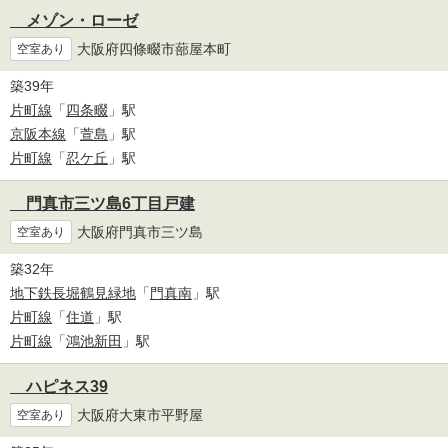
メゾン・ローゼ
大阪府四條畷市蔀屋本町
空室あり
築39年
片町線
「
四条畷
」駅
京阪本線
「
萱島
」駅
片町線
「
忍ケ丘
」駅
門真市三ツ島6丁目戸建
大阪府門真市三ツ島
空室あり
築32年
地下鉄長堀鶴見緑地
「
門真南
」駅
片町線
「
住道
」駅
片町線
「
鴻池新田
」駅
ハピネス39
大阪府大東市平野屋
空室あり