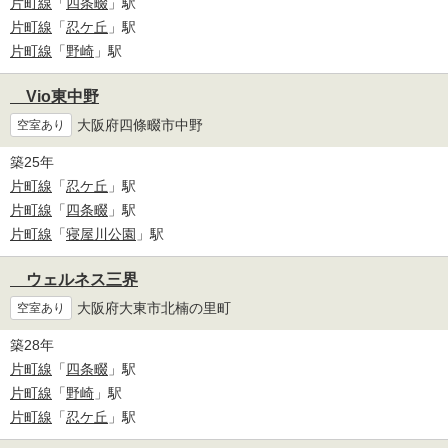
片町線
「
四条畷
」駅
片町線
「
忍ケ丘
」駅
片町線
「
野崎
」駅
Vio東中野
大阪府四條畷市中野
空室あり
築25年
片町線
「
忍ケ丘
」駅
片町線
「
四条畷
」駅
片町線
「
寝屋川公園
」駅
ウェルネス三界
大阪府大東市北楠の里町
空室あり
築28年
片町線
「
四条畷
」駅
片町線
「
野崎
」駅
片町線
「
忍ケ丘
」駅