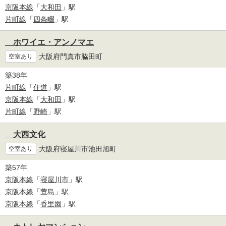
京阪本線
「
大和田
」駅
片町線
「
四条畷
」駅
ホワイエ・アンノマエ
大阪府門真市脇田町
空室あり
築38年
片町線
「
住道
」駅
京阪本線
「
大和田
」駅
片町線
「
野崎
」駅
大西文化
大阪府寝屋川市池田旭町
空室あり
築57年
京阪本線
「
寝屋川市
」駅
京阪本線
「
萱島
」駅
京阪本線
「
香里園
」駅