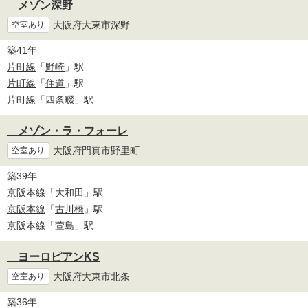
メゾン深野
大阪府大東市深野
空室あり
築41年
片町線
「
野崎
」駅
片町線
「
住道
」駅
片町線
「
四条畷
」駅
メゾン・ラ・フォーレ
大阪府門真市野里町
空室あり
築39年
京阪本線
「
大和田
」駅
京阪本線
「
古川橋
」駅
京阪本線
「
萱島
」駅
ヨーロピアンKS
大阪府大東市北条
空室あり
築36年