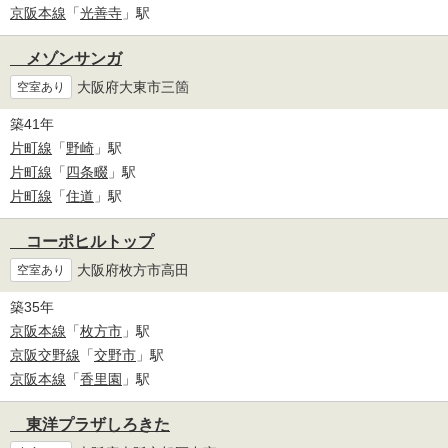
京阪本線
「
光善寺
」駅
メゾンサンガ
大阪府大東市三箇
空室あり
築41年
片町線
「
野崎
」駅
片町線
「
四条畷
」駅
片町線
「
住道
」駅
コーポヒルトップ
大阪府枚方市高田
空室あり
築35年
京阪本線
「
枚方市
」駅
京阪交野線
「
交野市
」駅
京阪本線
「
香里園
」駅
東洋プラザしろきた