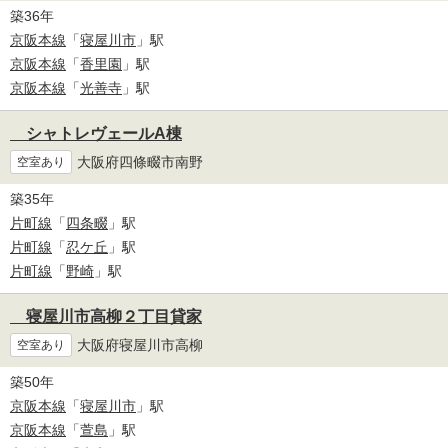
築36年
京阪本線
「
寝屋川市
」駅
京阪本線
「
香里園
」駅
京阪本線
「
光善寺
」駅
シャトレヴェールA棟
大阪府四條畷市南野
空室あり
築35年
片町線
「
四条畷
」駅
片町線
「
忍ケ丘
」駅
片町線
「
野崎
」駅
寝屋川市高柳２丁目貸家
大阪府寝屋川市高柳
空室あり
築50年
京阪本線
「
寝屋川市
」駅
京阪本線
「
萱島
」駅