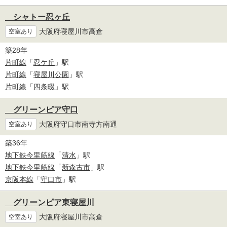
シャトー忍ヶ丘
大阪府寝屋川市高倉
空室あり
築28年
片町線
「
忍ケ丘
」駅
片町線
「
寝屋川公園
」駅
片町線
「
四条畷
」駅
グリーンピア守口
大阪府守口市南寺方南通
空室あり
築36年
地下鉄今里筋線
「
清水
」駅
地下鉄今里筋線
「
新森古市
」駅
京阪本線
「
守口市
」駅
グリーンピア東寝屋川
大阪府寝屋川市高倉
空室あり