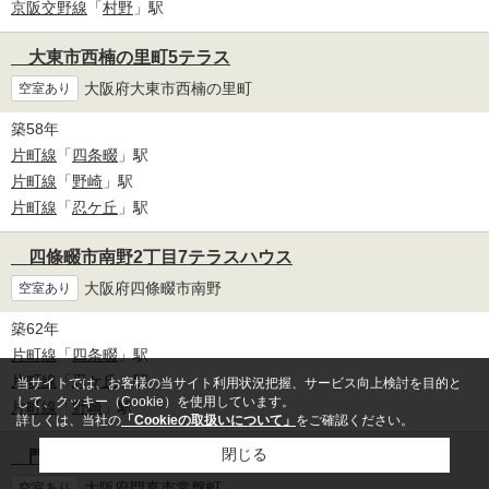
京阪交野線
「
村野
」駅
大東市西楠の里町5テラス
大阪府大東市西楠の里町
空室あり
築58年
片町線
「
四条畷
」駅
片町線
「
野崎
」駅
片町線
「
忍ケ丘
」駅
四條畷市南野2丁目7テラスハウス
大阪府四條畷市南野
空室あり
築62年
片町線
「
四条畷
」駅
片町線
「
忍ケ丘
」駅
当サイトでは、お客様の当サイト利用状況把握、サービス向上検討を目的と
して、クッキー（Cookie）を使用しています。
片町線
「
野崎
」駅
詳しくは、当社の
「Cookieの取扱いについて」
をご確認ください。
閉じる
門真市常盤町24テラスハウス
大阪府門真市常盤町
空室あり