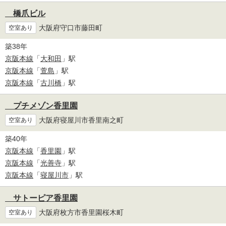
橋爪ビル
大阪府守口市藤田町
空室あり
築38年
京阪本線
「
大和田
」駅
京阪本線
「
萱島
」駅
京阪本線
「
古川橋
」駅
プチメゾン香里園
大阪府寝屋川市香里南之町
空室あり
築40年
京阪本線
「
香里園
」駅
京阪本線
「
光善寺
」駅
京阪本線
「
寝屋川市
」駅
サトーピア香里園
大阪府枚方市香里園桜木町
空室あり