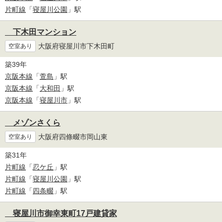
片町線
「
寝屋川公園
」駅
下木田マンション
大阪府寝屋川市下木田町
空室あり
築39年
京阪本線
「
萱島
」駅
京阪本線
「
大和田
」駅
京阪本線
「
寝屋川市
」駅
メゾンさくら
大阪府四條畷市岡山東
空室あり
築31年
片町線
「
忍ケ丘
」駅
片町線
「
寝屋川公園
」駅
片町線
「
四条畷
」駅
寝屋川市御幸東町17戸建貸家