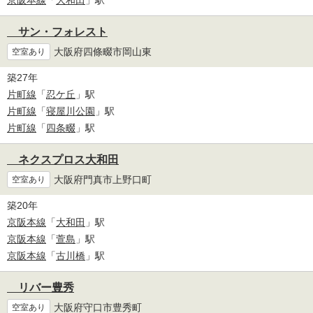
京阪本線
「
大和田
」駅
サン・フォレスト
大阪府四條畷市岡山東
空室あり
築27年
片町線
「
忍ケ丘
」駅
片町線
「
寝屋川公園
」駅
片町線
「
四条畷
」駅
ネクスプロス大和田
大阪府門真市上野口町
空室あり
築20年
京阪本線
「
大和田
」駅
京阪本線
「
萱島
」駅
京阪本線
「
古川橋
」駅
リバー豊秀
大阪府守口市豊秀町
空室あり