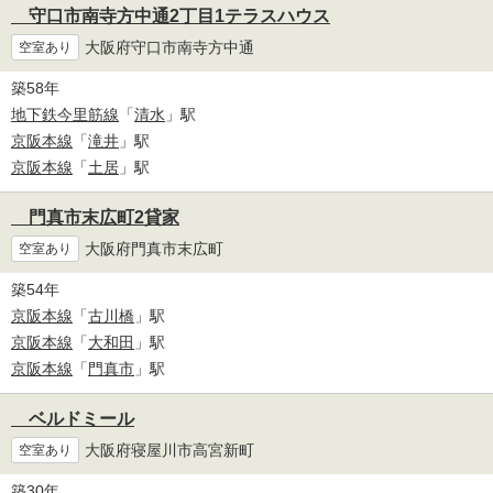
守口市南寺方中通2丁目1テラスハウス
大阪府守口市南寺方中通
空室あり
築58年
地下鉄今里筋線
「
清水
」駅
京阪本線
「
滝井
」駅
京阪本線
「
土居
」駅
門真市末広町2貸家
大阪府門真市末広町
空室あり
築54年
京阪本線
「
古川橋
」駅
京阪本線
「
大和田
」駅
京阪本線
「
門真市
」駅
ベルドミール
大阪府寝屋川市高宮新町
空室あり
築30年