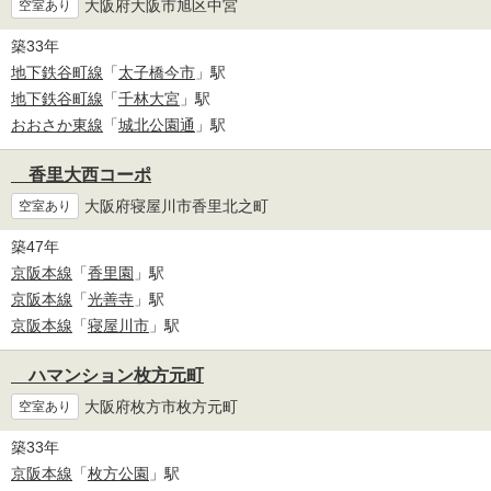
大阪府大阪市旭区中宮
空室あり
築33年
地下鉄谷町線
「
太子橋今市
」駅
地下鉄谷町線
「
千林大宮
」駅
おおさか東線
「
城北公園通
」駅
香里大西コーポ
大阪府寝屋川市香里北之町
空室あり
築47年
京阪本線
「
香里園
」駅
京阪本線
「
光善寺
」駅
京阪本線
「
寝屋川市
」駅
ハマンション枚方元町
大阪府枚方市枚方元町
空室あり
築33年
京阪本線
「
枚方公園
」駅