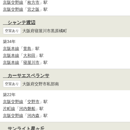
京阪交野線
「
枚方市
」駅
京阪交野線
「
宮之阪
」駅
シャンテ渡辺
大阪府寝屋川市黒原橘町
空室あり
築34年
京阪本線
「
萱島
」駅
京阪本線
「
大和田
」駅
京阪本線
「
寝屋川市
」駅
カーサエスペランサ
大阪府交野市私部南
空室あり
築22年
京阪交野線
「
交野市
」駅
片町線
「
河内磐船
」駅
京阪交野線
「
河内森
」駅
サンライト星ヶ丘