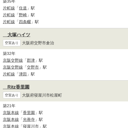
築35年
片町線
「
住道
」駅
片町線
「
野崎
」駅
片町線
「
四条畷
」駅
大塚ハイツ
大阪府交野市倉治
空室あり
築32年
京阪交野線
「
郡津
」駅
京阪交野線
「
交野市
」駅
片町線
「
津田
」駅
Ritz香里園
大阪府寝屋川市松屋町
空室あり
築21年
京阪本線
「
香里園
」駅
京阪本線
「
光善寺
」駅
京阪本線
「
寝屋川市
」駅