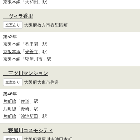
京阪本線
「
大和田
」駅
ヴィラ香里
大阪府枚方市香里園町
空室あり
築52年
京阪本線
「
香里園
」駅
京阪本線
「
光善寺
」駅
京阪本線
「
寝屋川市
」駅
三ツ川マンション
大阪府大東市住道
空室あり
築46年
片町線
「
住道
」駅
片町線
「
野崎
」駅
片町線
「
鴻池新田
」駅
寝屋川コスモシティ
大阪府寝屋川市池田本町
空室あり