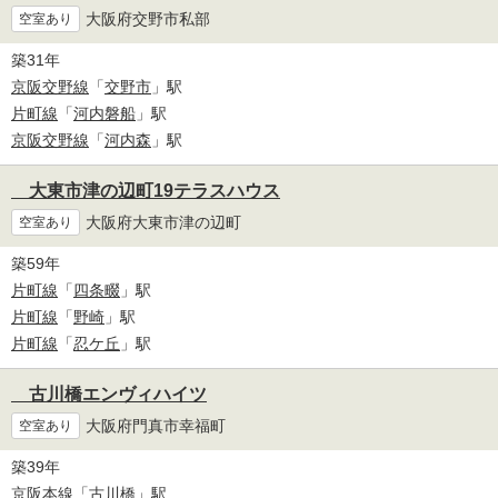
大阪府交野市私部
空室あり
築31年
京阪交野線
「
交野市
」駅
片町線
「
河内磐船
」駅
京阪交野線
「
河内森
」駅
大東市津の辺町19テラスハウス
大阪府大東市津の辺町
空室あり
築59年
片町線
「
四条畷
」駅
片町線
「
野崎
」駅
片町線
「
忍ケ丘
」駅
古川橋エンヴィハイツ
大阪府門真市幸福町
空室あり
築39年
京阪本線
「
古川橋
」駅