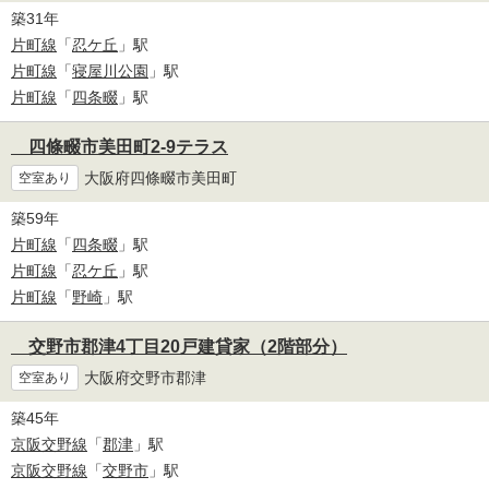
築31年
片町線
「
忍ケ丘
」駅
片町線
「
寝屋川公園
」駅
片町線
「
四条畷
」駅
四條畷市美田町2-9テラス
大阪府四條畷市美田町
空室あり
築59年
片町線
「
四条畷
」駅
片町線
「
忍ケ丘
」駅
片町線
「
野崎
」駅
交野市郡津4丁目20戸建貸家（2階部分）
大阪府交野市郡津
空室あり
築45年
京阪交野線
「
郡津
」駅
京阪交野線
「
交野市
」駅