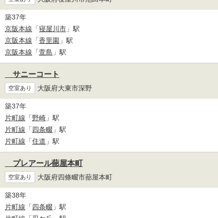
築37年
京阪本線
「
寝屋川市
」駅
京阪本線
「
香里園
」駅
京阪本線
「
萱島
」駅
サニーコート
大阪府大東市深野
空室あり
築37年
片町線
「
野崎
」駅
片町線
「
四条畷
」駅
片町線
「
住道
」駅
プレアール蔀屋本町
大阪府四條畷市蔀屋本町
空室あり
築38年
片町線
「
四条畷
」駅