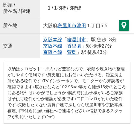
部屋 /
1 / 1-3階 / 3階建
所在階 / 階建
所在地
大阪府
寝屋川市
池田
１丁目5-5
京阪本線
「
寝屋川市
」駅 徒歩13分
交通
京阪本線
「
香里園
」駅 徒歩27分
京阪本線
「
萱島
」駅 徒歩43分
収納はクロゼット・押入など豊富なので、衣類や履き物の整理
がしやすく便利です♪身支度にもお使いいただける、独立洗面
所がある物件です♪TVインターホンで、モニターから来訪者が
確認できます♪広さはなんと102.93㎡♪駅から徒歩13分のところ
にある物件はいかがでしょうか♪契約時にお子様がいるご家族
は子供可物件か否か確認が必要です♪二口コンロが付いた物件
です♪失敗したくない賃貸戸建て探しなら寝屋川市や京阪本線
寝屋川市付近に強い当社へご連絡ください♪信頼できるスタッ
フが対応いたします(^o^)