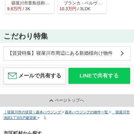
寝屋川市萱島信和町10戸建貸家
ブランカ・ベルヴィル
9.8
万
円
/ 3K
10.3
万
円
/ 3LDK
こだわり特集
【賃貸特集】寝屋川市周辺にある新婚様向け物件
メールで共有する
LINEで共有する
ページトップへ
｜寝屋川市の賃貸｜森本ハウジング
>
森本ハウジングの物件一覧
>
寝屋川市
池田1丁目5戸建貸家
>
1
市区町村から探す