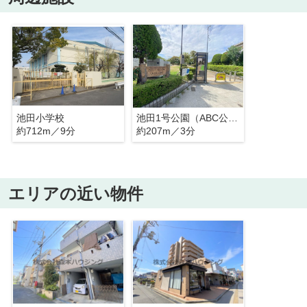
池田小学校
池田1号公園（ABC公園）
約712m／9分
約207m／3分
エリアの近い物件