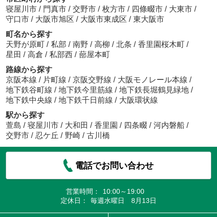
寝屋川市
/
門真市
/
交野市
/
枚方市
/
四條畷市
/
大東市
/
守口市
/
大阪市旭区
/
大阪市東成区
/
東大阪市
町名から探す
天野が原町
/
私部
/
南野
/
高柳
/
北条
/
香里園桜木町
/
星田
/
高倉
/
私部西
/
蔀屋本町
路線から探す
京阪本線
/
片町線
/
京阪交野線
/
大阪モノレール本線
/
地下鉄谷町線
/
地下鉄今里筋線
/
地下鉄長堀鶴見緑地
/
地下鉄中央線
/
地下鉄千日前線
/
大阪環状線
駅から探す
萱島
/
寝屋川市
/
大和田
/
香里園
/
四条畷
/
河内磐船
/
交野市
/
忍ケ丘
/
野崎
/
古川橋
電話でお問い合わせ
営業時間：
10:00～19:00
定休日：
毎週水曜日 8月13日