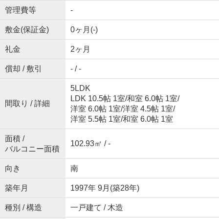
管理費等
-
敷金(保証金)
0ヶ月(-)
礼金
2ヶ月
償却 / 敷引
- / -
5LDK
LDK 10.5帖 1室
/
和室 6.0帖 1室
/
間取り / 詳細
洋室 6.0帖 1室
/
洋室 4.5帖 1室
/
洋室 5.5帖 1室
/
和室 6.0帖 1室
面積 /
102.93㎡ / -
バルコニー面積
向き
南
築年月
1997年 9月(築28年)
種別 / 構造
一戸建て / 木造