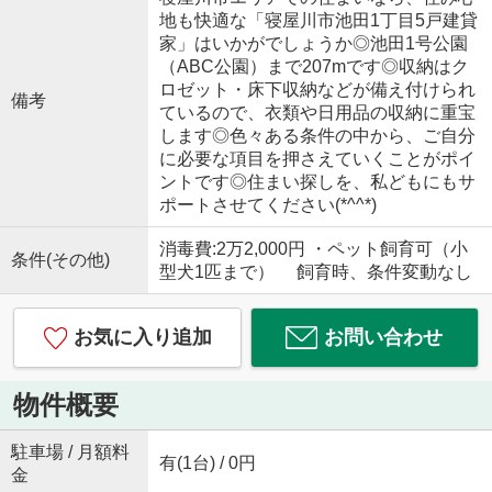
地も快適な「寝屋川市池田1丁目5戸建貸
家」はいかがでしょうか◎池田1号公園
（ABC公園）まで207mです◎収納はク
ロゼット・床下収納などが備え付けられ
備考
ているので、衣類や日用品の収納に重宝
します◎色々ある条件の中から、ご自分
に必要な項目を押さえていくことがポイ
ントです◎住まい探しを、私どもにもサ
ポートさせてください(*^^*)
消毒費:2万2,000円 ・ペット飼育可（小
条件(その他)
型犬1匹まで） 飼育時、条件変動なし
お気に入り追加
お問い合わせ
物件概要
駐車場 / 月額料
有(1台) / 0円
金