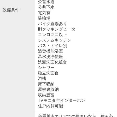
公営水道
公共下水
設備条件
電気有
駐輪場
バイク置場あり
IHクッキングヒーター
コンロ２口以上
システムキッチン
バス・トイレ別
追焚機能浴室
温水洗浄便座
洗髪洗面化粧台
シャワー
独立洗面台
浴槽
床下収納
屋根裏収納
収納豊富
TVモニタ付インターホン
住戸内覧可能
寝屋川市エリアでの住まいなら、住み心