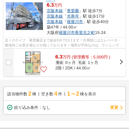
6.3
万円
京阪本線
「
香里園
」駅 徒歩7分
京阪本線
「
光善寺
」駅 徒歩17分
京阪本線
「
寝屋川市
」駅 徒歩40分
築47年 / 44.00㎡
大阪府
寝屋川市
香里北之町
15-24
近くのライフ 香里園店まで徒歩5分で行けます！共用部にはエレベータ・
敷地内ごみ置き場などが揃っております！場所が平坦なのは、ランニングを
する上で抑えたいポイントですね！造り...
6.3
万
円
(管理費等：5,000円 )
0ヶ月
1ヶ月
敷金
礼金
2階 / 2DK / 44.00㎡
2
4
1～2
該当物件数
棟
空き数
件
棟を表示
変更
絞り込み条件：
なし