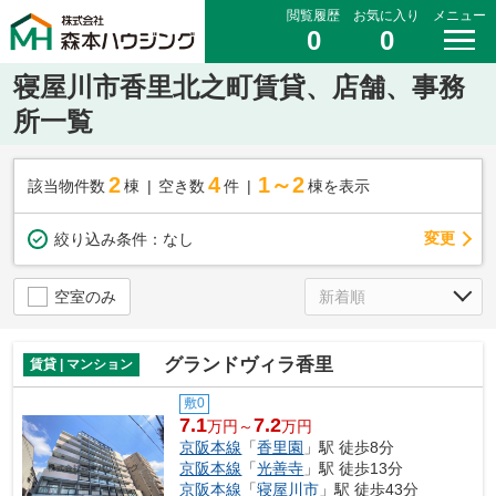
閲覧履歴
お気に入り
メニュー
0
0
寝屋川市香里北之町賃貸、店舗、事務
所一覧
2
4
1～2
該当物件数
棟
空き数
件
棟を表示
変更
絞り込み条件：
なし
空室のみ
グランドヴィラ香里
賃貸 | マンション
敷0
7.1
7.2
万円～
万円
京阪本線
「
香里園
」駅 徒歩8分
京阪本線
「
光善寺
」駅 徒歩13分
京阪本線
「
寝屋川市
」駅 徒歩43分