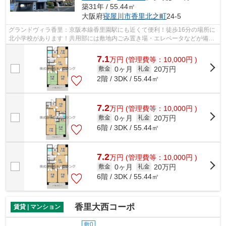
築31年 / 55.44㎡
大阪府
寝屋川市
香里北之町
24-5
グランドヴィラ香里：京阪本線香里園駅にも近くて便利！徒歩16分の場所に
北小学校があります！共用部には敷地内ごみ置き場・エレベータなどが備わ
っておりとても充実しています！2駅利...
7.1
万
円
(管理費等：10,000円 )
0ヶ月
20万円
敷金
礼金
2階 / 3DK / 55.44㎡
7.2
万
円
(管理費等：10,000円 )
0ヶ月
20万円
敷金
礼金
6階 / 3DK / 55.44㎡
7.2
万
円
(管理費等：10,000円 )
0ヶ月
20万円
敷金
礼金
6階 / 3DK / 55.44㎡
香里大西コーポ
賃貸 | マンション
敷0