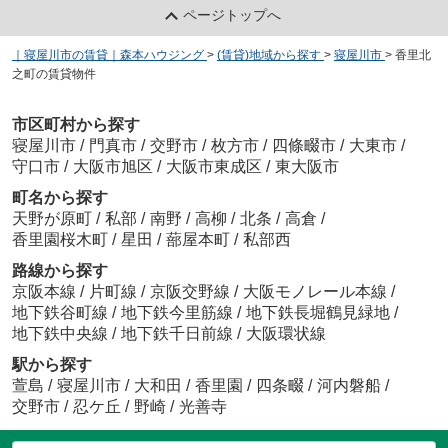
ページトップへ
｜寝屋川市の賃貸｜森本ハウジング
>
(賃貸)地域から探す
>
寝屋川市
>
香里北
之町の賃貸物件
市区町村から探す
寝屋川市
/
門真市
/
交野市
/
枚方市
/
四條畷市
/
大東市
/
守口市
/
大阪市旭区
/
大阪市東成区
/
東大阪市
町名から探す
天野が原町
/
私部
/
南野
/
高柳
/
北条
/
高倉
/
香里園桜木町
/
星田
/
蔀屋本町
/
私部西
路線から探す
京阪本線
/
片町線
/
京阪交野線
/
大阪モノレール本線
/
地下鉄谷町線
/
地下鉄今里筋線
/
地下鉄長堀鶴見緑地
/
地下鉄中央線
/
地下鉄千日前線
/
大阪環状線
駅から探す
萱島
/
寝屋川市
/
大和田
/
香里園
/
四条畷
/
河内磐船
/
交野市
/
忍ケ丘
/
野崎
/
光善寺