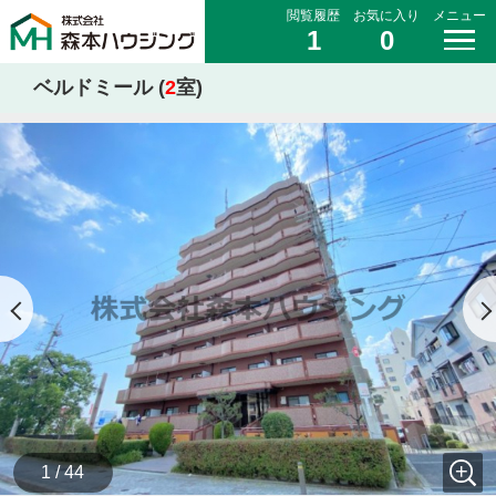
閲覧履歴
お気に入り
メニュー
1
0
ベルドミール (
2
室)
1 / 44