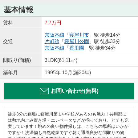
基本情報
賃料
7.7万円
京阪本線
「
寝屋川市
」駅 徒歩14分
交通
片町線
「
寝屋川公園
」駅 徒歩33分
京阪本線
「
香里園
」駅 徒歩34分
間取り(面積)
3LDK(61.11㎡)
築年月
1995年 10月(築30年)
お問い合わせ(無料)
徒歩3分の距離に寝屋川第１中学校があるのも魅力！共用部に
は敷地内ごみ置き場・エレベータなどが揃っており、とても充
実しています！眺めの良い物件探しは、こちらの場所はいかが
ですか！洗濯物も自然乾燥ですぐ乾く通風良好な間取りの物