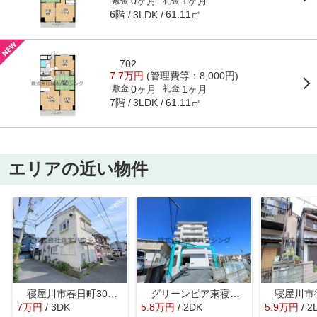
0ヶ月
1ヶ月
敷金
礼金
6階
61.11㎡
3LDK
702
7.7万円
(管理費等：8,000円)
0ヶ月
1ヶ月
敷金
礼金
7階
61.11㎡
3LDK
エリアの近い物件
寝屋川市春日町30戸建貸家
グリーンピア東寝屋川
7
万
円
/ 3DK
5.8
万
円
/ 2DK
5.9
万
円
/ 2