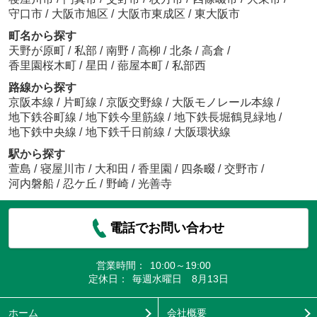
守口市
/
大阪市旭区
/
大阪市東成区
/
東大阪市
町名から探す
天野が原町
/
私部
/
南野
/
高柳
/
北条
/
高倉
/
香里園桜木町
/
星田
/
蔀屋本町
/
私部西
路線から探す
京阪本線
/
片町線
/
京阪交野線
/
大阪モノレール本線
/
地下鉄谷町線
/
地下鉄今里筋線
/
地下鉄長堀鶴見緑地
/
地下鉄中央線
/
地下鉄千日前線
/
大阪環状線
駅から探す
萱島
/
寝屋川市
/
大和田
/
香里園
/
四条畷
/
交野市
/
河内磐船
/
忍ケ丘
/
野崎
/
光善寺
電話でお問い合わせ
営業時間：
10:00～19:00
定休日：
毎週水曜日 8月13日
ホーム
会社概要