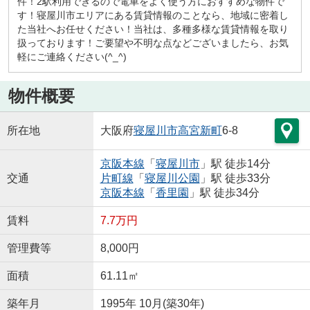
件！2駅利用できるので電車をよく使う方におすすめな物件で
す！寝屋川市エリアにある賃貸情報のことなら、地域に密着し
た当社へお任せください！当社は、多種多様な賃貸情報を取り
扱っております！ご要望や不明な点などございましたら、お気
軽にご連絡ください(^_^)
物件概要
所在地
大阪府
寝屋川市
高宮新町
6-8
京阪本線
「
寝屋川市
」駅 徒歩14分
交通
片町線
「
寝屋川公園
」駅 徒歩33分
京阪本線
「
香里園
」駅 徒歩34分
賃料
7.7万円
管理費等
8,000円
面積
61.11㎡
築年月
1995年 10月(築30年)