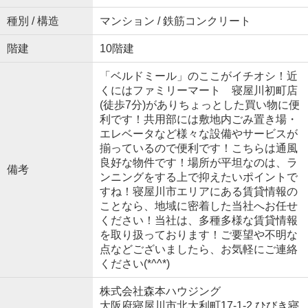
種別 / 構造
マンション / 鉄筋コンクリート
階建
10階建
「ベルドミール」のここがイチオシ！近
くにはファミリーマート 寝屋川初町店
(徒歩7分)がありちょっとした買い物に便
利です！共用部には敷地内ごみ置き場・
エレベータなど様々な設備やサービスが
揃っているので便利です！こちらは通風
良好な物件です！場所が平坦なのは、ラ
備考
ンニングをする上で抑えたいポイントで
すね！寝屋川市エリアにある賃貸情報の
ことなら、地域に密着した当社へお任せ
ください！当社は、多種多様な賃貸情報
を取り扱っております！ご要望や不明な
点などございましたら、お気軽にご連絡
ください(*^^*)
株式会社森本ハウジング
大阪府寝屋川市北大利町17-1-2 ひびき寝