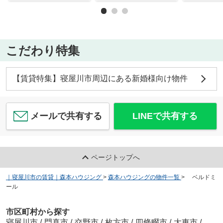
こだわり特集
【賃貸特集】寝屋川市周辺にある新婚様向け物件
メールで共有する
LINEで共有する
ページトップへ
｜寝屋川市の賃貸｜森本ハウジング
>
森本ハウジングの物件一覧
>
ベルドミ
ール
市区町村から探す
寝屋川市
/
門真市
/
交野市
/
枚方市
/
四條畷市
/
大東市
/