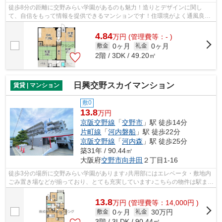
徒歩8分の距離に交野みらい学園があるのも魅力！造りとデザインに関し
て、自信をもって情報を提供できるマンションです！住環境がよく通風良好
で日も入る物件をご提供します！ゴミ出し...
4.84
万
円
(管理費等：- )
0ヶ月
0ヶ月
敷金
礼金
2階 / 3DK / 49.20㎡
日興交野スカイマンション
賃貸 | マンション
敷0
13.8
万円
京阪交野線
「
交野市
」駅 徒歩14分
片町線
「
河内磐船
」駅 徒歩22分
京阪交野線
「
河内森
」駅 徒歩25分
築31年 / 90.44㎡
大阪府
交野市
向井田
２丁目1-16
徒歩3分の場所に交野みらい学園があります♪共用部にはエレベータ・敷地内
ごみ置き場などが揃っており、とても充実しています♪こちらの物件は駅まで
徒歩で14分で到着します♪行き先に応...
13.8
万
円
(管理費等：14,000円 )
0ヶ月
30万円
敷金
礼金
3階 / 3LDK / 90.44㎡