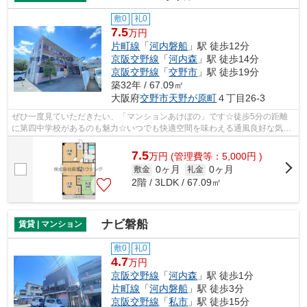
敷0
礼0
7.5
万円
片町線
「
河内磐船
」駅 徒歩12分
京阪交野線
「
河内森
」駅 徒歩14分
京阪交野線
「
交野市
」駅 徒歩19分
築32年 / 67.09㎡
大阪府
交野市
天野が原町
４丁目26-3
ぜひ一度見ていただきたい、「マンションあけぼの」です☆徒歩5分の距離
に第四中学校があるのも魅力☆いつでも快適空間を味わえる通風良好な気持
ちよい物件☆駅近くに立地する物件で、徒...
7.5
万
円
(管理費等：5,000円 )
0ヶ月
0ヶ月
敷金
礼金
2階 / 3LDK / 67.09㎡
ナビ磐船
賃貸 | マンション
敷0
礼0
4.7
万円
京阪交野線
「
河内森
」駅 徒歩1分
片町線
「
河内磐船
」駅 徒歩3分
京阪交野線
「
私市
」駅 徒歩15分