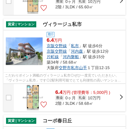
0ヶ月
10万円
敷金
礼金
2階 / 3LDK / 65.60㎡
ヴィラージュ私市
賃貸 | マンション
敷0
6.4
万円
京阪交野線
「
私市
」駅 徒歩6分
京阪交野線
「
河内森
」駅 徒歩12分
片町線
「
河内磐船
」駅 徒歩15分
築34年 / 58.68㎡
大阪府
交野市
私市山手
１丁目12-15
こだわりポイント満載のヴィラージュ私市◎ぜひ一度見ていただきたい、
「ヴィラージュ私市」です◎2駅利用可能でとても利便性の高いマンション
です◎こちらの物件はマンションです◎交野市...
6.4
万
円
(管理費等：5,000円 )
0ヶ月
10万円
敷金
礼金
2階 / 3LDK / 58.68㎡
コーポ春日丘
賃貸 | マンション