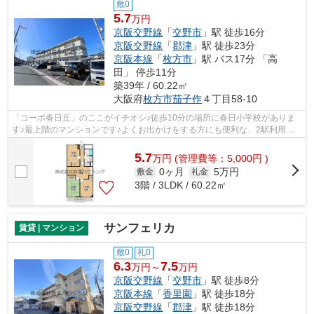
敷0
5.7
万円
京阪交野線
「
交野市
」駅 徒歩16分
京阪交野線
「
郡津
」駅 徒歩23分
京阪本線
「
枚方市
」駅 バス17分 「高
田」 停歩11分
築39年 / 60.22㎡
大阪府
枚方市
茄子作
４丁目58-10
「コーポ春日丘」のここがイチオシ♪徒歩10分の場所に春日小学校がありま
す♪最上階のマンションです♪よくお出かけをする方にも便利な、2駅利用可
能なマンションです♪できるだけ早めに不...
5.7
万
円
(管理費等：5,000円 )
0ヶ月
5万円
敷金
礼金
3階 / 3LDK / 60.22㎡
サンフェリカ
賃貸 | マンション
敷0
礼0
6.3
7.5
万円～
万円
京阪交野線
「
交野市
」駅 徒歩8分
京阪本線
「
香里園
」駅 徒歩18分
京阪交野線
「
郡津
」駅 徒歩18分