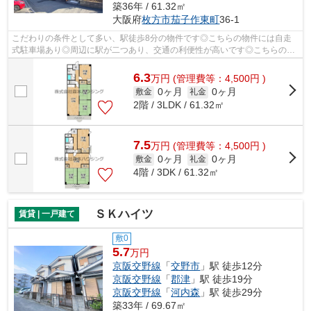
築36年 / 61.32㎡
大阪府
枚方市
茄子作東町
36-1
こだわりの条件として多い、駅徒歩8分の物件です◎こちらの物件には自走
式駐車場あり◎周辺に駅が二つあり、交通の利便性が高いです◎こちらの物
件、通風良好な居住環境でどなた様の健康...
6.3
万
円
(管理費等：4,500円 )
0ヶ月
0ヶ月
敷金
礼金
2階 / 3LDK / 61.32㎡
7.5
万
円
(管理費等：4,500円 )
0ヶ月
0ヶ月
敷金
礼金
4階 / 3DK / 61.32㎡
ＳＫハイツ
賃貸 | 一戸建て
敷0
5.7
万円
京阪交野線
「
交野市
」駅 徒歩12分
京阪交野線
「
郡津
」駅 徒歩19分
京阪交野線
「
河内森
」駅 徒歩29分
築33年 / 69.67㎡