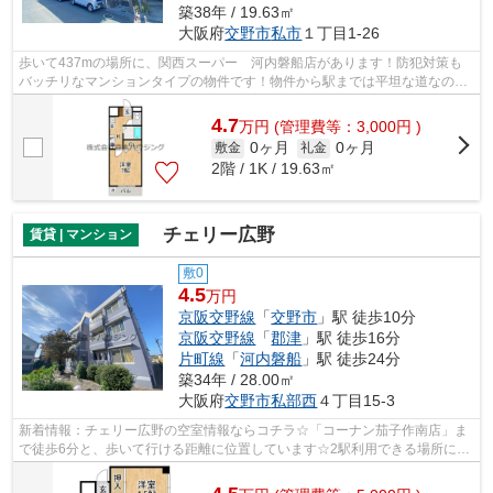
築38年 / 19.63㎡
大阪府
交野市
私市
１丁目1-26
歩いて437mの場所に、関西スーパー 河内磐船店があります！防犯対策も
バッチリなマンションタイプの物件です！物件から駅までは平坦な道なの
で、快適に移動できます！2駅利用可能なマ...
4.7
万
円
(管理費等：3,000円 )
0ヶ月
0ヶ月
敷金
礼金
2階 / 1K / 19.63㎡
チェリー広野
賃貸 | マンション
敷0
4.5
万円
京阪交野線
「
交野市
」駅 徒歩10分
京阪交野線
「
郡津
」駅 徒歩16分
片町線
「
河内磐船
」駅 徒歩24分
築34年 / 28.00㎡
大阪府
交野市
私部西
４丁目15-3
新着情報：チェリー広野の空室情報ならコチラ☆「コーナン茄子作南店」ま
で徒歩6分と、歩いて行ける距離に位置しています☆2駅利用できる場所にあ
り、行き先に合わせて使い分けができま...