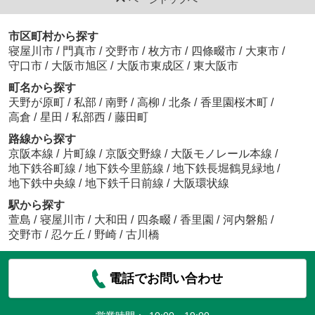
市区町村から探す
寝屋川市
/
門真市
/
交野市
/
枚方市
/
四條畷市
/
大東市
/
守口市
/
大阪市旭区
/
大阪市東成区
/
東大阪市
町名から探す
天野が原町
/
私部
/
南野
/
高柳
/
北条
/
香里園桜木町
/
高倉
/
星田
/
私部西
/
藤田町
路線から探す
京阪本線
/
片町線
/
京阪交野線
/
大阪モノレール本線
/
地下鉄谷町線
/
地下鉄今里筋線
/
地下鉄長堀鶴見緑地
/
地下鉄中央線
/
地下鉄千日前線
/
大阪環状線
駅から探す
萱島
/
寝屋川市
/
大和田
/
四条畷
/
香里園
/
河内磐船
/
交野市
/
忍ケ丘
/
野崎
/
古川橋
電話でお問い合わせ