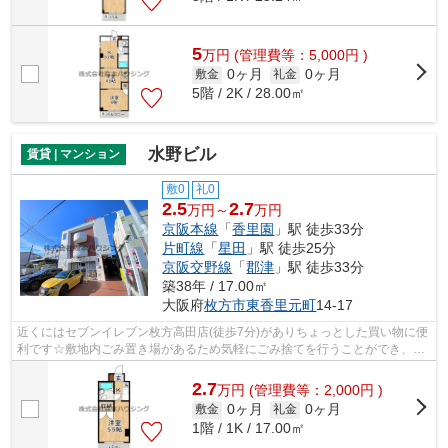
5
万
円
(管理費等：5,000円 )
0ヶ月
0ヶ月
敷金
礼金
5階 / 2K / 28.00㎡
水野ビル
賃貸 | マンション
敷0
礼0
2.5
2.7
万円～
万円
京阪本線
「
香里園
」駅 徒歩33分
片町線
「
星田
」駅 徒歩25分
京阪交野線
「
郡津
」駅 徒歩33分
築38年 / 17.00㎡
大阪府
枚方市
東香里元町
14-17
近くにはセブンイレブン枚方高田店(徒歩7分)がありちょっとした買い物に便
利です☆敷地内ごみ置き場があるため気軽にごみ捨てを行うことができ、ゴ
ミの多い時も安心です☆空気の入れ替え...
2.7
万
円
(管理費等：2,000円 )
0ヶ月
0ヶ月
敷金
礼金
1階 / 1K / 17.00㎡