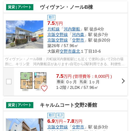
ヴィヴァン・ノールB棟
賃貸 | アパート
敷0
7.5
万円
片町線
「
河内磐船
」駅 徒歩4分
京阪交野線
「
河内森
」駅 徒歩7分
京阪交野線
「
交野市
」駅 徒歩20分
築26年 / 57.96㎡
大阪府
交野市
森北
１丁目10-6
ヴィヴァン・ノールB棟：片町線河内磐船駅にも近くて便利♪歩いて2分の場
所に、キリン堂 河内磐船店があります♪自宅から2駅利用できる、利便性の
高い物件です♪最上階の物件です♪当社ス...
7.5
万
円
(管理費等：8,000円 )
0ヶ月
1ヶ月
敷金
礼金
1-2階 / 2LDK / 57.96㎡
キャルムコート交野2番館
賃貸 | アパート
敷0
礼0
6.9
7.8
万円～
万円
京阪交野線
「
交野市
」駅 徒歩3分