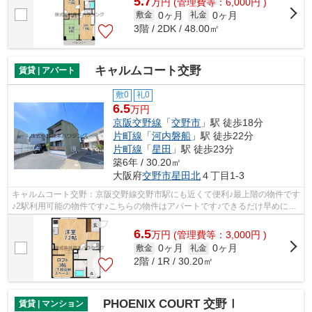
5.7
万
円
(管理費等：6,000円 )
0ヶ月
0ヶ月
敷金
礼金
3階 / 2DK / 48.00㎡
キャルムコート交野
賃貸 | アパート
敷0
礼0
6.5
万円
京阪交野線
「
交野市
」駅 徒歩18分
片町線
「
河内磐船
」駅 徒歩22分
片町線
「
星田
」駅 徒歩23分
築6年 / 30.20㎡
大阪府
交野市
星田北
４丁目1-3
キャルムコート交野：京阪交野線交野市駅にも近くて便利♪最上階の物件です
♪2駅利用可能の物件です♪こちらの物件はアパートです♪できるだけ早めに不
動産情報を集めたい方は当社スタッフ...
6.5
万
円
(管理費等：3,000円 )
0ヶ月
0ヶ月
敷金
礼金
2階 / 1R / 30.20㎡
PHOENIX COURT 交野Ⅰ
賃貸 | マンション