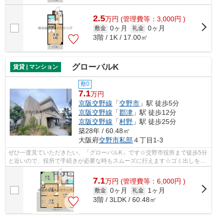
2.5
万
円
(管理費等：3,000円 )
0ヶ月
0ヶ月
敷金
礼金
3階 / 1K / 17.00㎡
グローバルK
賃貸 | マンション
敷0
7.1
万円
京阪交野線
「
交野市
」駅 徒歩5分
京阪交野線
「
郡津
」駅 徒歩12分
京阪交野線
「
村野
」駅 徒歩25分
築28年 / 60.48㎡
大阪府
交野市
私部
４丁目1-3
ぜひ一度見ていただきたい、「グローバルK」です☆交野市役所まで徒歩5分
と近いので、役所で手続きが必要な時もスムーズに行えます☆ゴミ出しを楽
にするために、遠くまで行かずに済むゴ...
7.1
万
円
(管理費等：6,000円 )
0ヶ月
1ヶ月
敷金
礼金
3階 / 3LDK / 60.48㎡