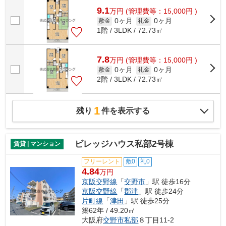
9.1
万
円
(管理費等：15,000円 )
0ヶ月
0ヶ月
敷金
礼金
1階 / 3LDK / 72.73㎡
7.8
万
円
(管理費等：15,000円 )
0ヶ月
0ヶ月
敷金
礼金
2階 / 3LDK / 72.73㎡
1
残り
件を表示する
ビレッジハウス私部2号棟
賃貸 | マンション
フリーレント
敷0
礼0
4.84
万円
京阪交野線
「
交野市
」駅 徒歩16分
京阪交野線
「
郡津
」駅 徒歩24分
片町線
「
津田
」駅 徒歩25分
築62年 / 49.20㎡
大阪府
交野市
私部
８丁目11-2