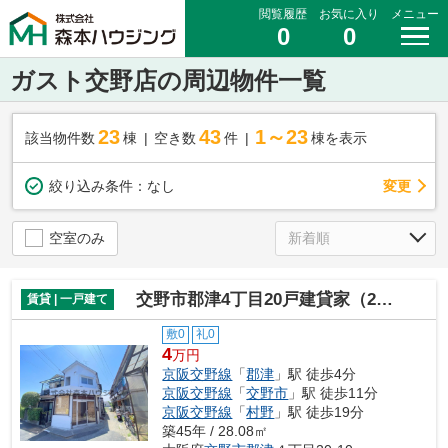
閲覧履歴
お気に入り
メニュー
0
0
ガスト交野店の周辺物件一覧
23
43
1～23
該当物件数
棟
空き数
件
棟を表示
変更
絞り込み条件：
なし
空室のみ
交野市郡津4丁目20戸建貸家（2階部分）
賃貸 | 一戸建て
敷0
礼0
4
万円
京阪交野線
「
郡津
」駅 徒歩4分
京阪交野線
「
交野市
」駅 徒歩11分
京阪交野線
「
村野
」駅 徒歩19分
築45年 / 28.08㎡