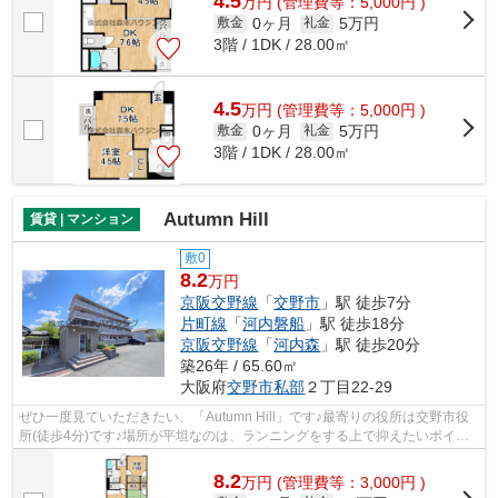
4.5
万
円
(管理費等：5,000円 )
0ヶ月
5万円
敷金
礼金
3階 / 1DK / 28.00㎡
4.5
万
円
(管理費等：5,000円 )
0ヶ月
5万円
敷金
礼金
3階 / 1DK / 28.00㎡
Autumn Hill
賃貸 | マンション
敷0
8.2
万円
京阪交野線
「
交野市
」駅 徒歩7分
片町線
「
河内磐船
」駅 徒歩18分
京阪交野線
「
河内森
」駅 徒歩20分
築26年 / 65.60㎡
大阪府
交野市
私部
２丁目22-29
ぜひ一度見ていただきたい、「Autumn Hill」です♪最寄りの役所は交野市役
所(徒歩4分)です♪場所が平坦なのは、ランニングをする上で抑えたいポイン
トですね♪通風良好で陽の当たる気持ち...
8.2
万
円
(管理費等：3,000円 )