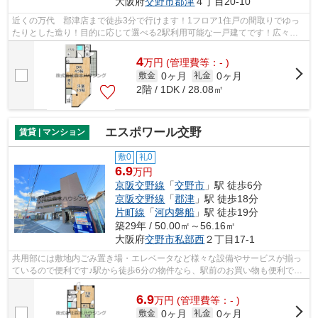
大阪府
交野市
郡津
４丁目20-10
近くの万代 郡津店まで徒歩3分で行けます！1フロア1住戸の間取りでゆっ
たりとした造り！目的に応じて選べる2駅利用可能な一戸建てです！広々と
した間取りが魅力的な、開放感のある一...
4
万
円
(管理費等：- )
0ヶ月
0ヶ月
敷金
礼金
2階 / 1DK / 28.08㎡
エスポワール交野
賃貸 | マンション
敷0
礼0
6.9
万円
京阪交野線
「
交野市
」駅 徒歩6分
京阪交野線
「
郡津
」駅 徒歩18分
片町線
「
河内磐船
」駅 徒歩19分
築29年 / 50.00㎡～56.16㎡
大阪府
交野市
私部西
２丁目17-1
共用部には敷地内ごみ置き場・エレベータなど様々な設備やサービスが揃っ
ているので便利です♪駅から徒歩6分の物件なら、駅前のお買い物も便利です
♪行き先に応じて駅を選べる2駅利用可...
6.9
万
円
(管理費等：- )
0ヶ月
0ヶ月
敷金
礼金