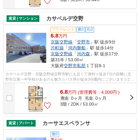
カサベルデ交野
賃貸 | マンション
フリーレント
敷0
礼0
6.8
万円
京阪交野線
「
交野市
」駅 徒歩9分
片町線
「
河内磐船
」駅 徒歩14分
京阪交野線
「
河内森
」駅 徒歩17分
築31年 / 53.00㎡
大阪府
交野市
私部
１丁目8-1
カサベルデ交野：京阪交野線交野市駅にも近くて便利☆徒歩7分の距離に交
野市立第一中学校があるのも魅力☆バス停が徒歩3分圏内にございます☆2駅
利用ができるので電車の利用に役立つ物件...
6.8
万
円
(管理費等：4,000円 )
0ヶ月
0ヶ月
敷金
礼金
3階 / 2DK / 53.00㎡
カーサエスペランサ
賃貸 | アパート
敷0