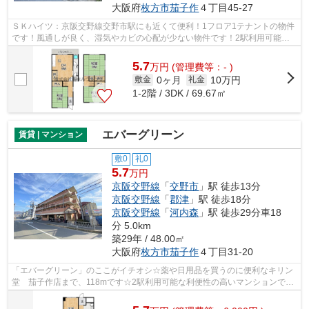
大阪府
枚方市
茄子作
４丁目45-27
ＳＫハイツ：京阪交野線交野市駅にも近くて便利！1フロア1テナントの物件
です！風通しが良く、湿気やカビの心配が少ない物件です！2駅利用可能な
物件なので交通の利便性が良いのが魅力...
5.7
万
円
(管理費等：- )
0ヶ月
10万円
敷金
礼金
1-2階 / 3DK / 69.67㎡
エバーグリーン
賃貸 | マンション
敷0
礼0
5.7
万円
京阪交野線
「
交野市
」駅 徒歩13分
京阪交野線
「
郡津
」駅 徒歩18分
京阪交野線
「
河内森
」駅 徒歩29分車18
分 5.0km
築29年 / 48.00㎡
大阪府
枚方市
茄子作
４丁目31-20
「エバーグリーン」のここがイチオシ☆薬や日用品を買うのに便利なキリン
堂 茄子作店まで、118mです☆2駅利用可能な利便性の高いマンションです
☆忙しい方にもおすすめの、敷地内ごみ置...