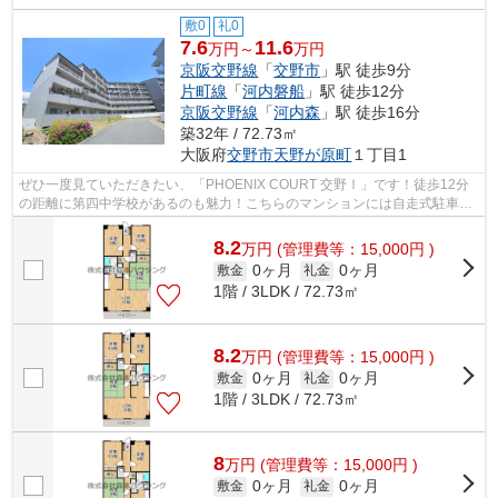
敷0
礼0
7.6
11.6
万円～
万円
京阪交野線
「
交野市
」駅 徒歩9分
片町線
「
河内磐船
」駅 徒歩12分
京阪交野線
「
河内森
」駅 徒歩16分
築32年 / 72.73㎡
大阪府
交野市
天野が原町
１丁目1
ぜひ一度見ていただきたい、「PHOENIX COURT 交野Ⅰ」です！徒歩12分
の距離に第四中学校があるのも魅力！こちらのマンションには自走式駐車場
あり！こちらの物件は周辺に駅が2つあるの...
8.2
万
円
(管理費等：15,000円 )
0ヶ月
0ヶ月
敷金
礼金
1階 / 3LDK / 72.73㎡
8.2
万
円
(管理費等：15,000円 )
0ヶ月
0ヶ月
敷金
礼金
1階 / 3LDK / 72.73㎡
8
万
円
(管理費等：15,000円 )
0ヶ月
0ヶ月
敷金
礼金