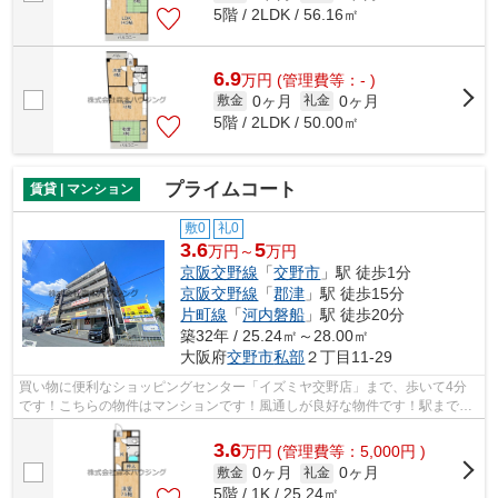
5階 / 2LDK / 56.16㎡
6.9
万
円
(管理費等：- )
0ヶ月
0ヶ月
敷金
礼金
5階 / 2LDK / 50.00㎡
プライムコート
賃貸 | マンション
敷0
礼0
3.6
5
万円～
万円
京阪交野線
「
交野市
」駅 徒歩1分
京阪交野線
「
郡津
」駅 徒歩15分
片町線
「
河内磐船
」駅 徒歩20分
築32年 / 25.24㎡～28.00㎡
大阪府
交野市
私部
２丁目11-29
買い物に便利なショッピングセンター「イズミヤ交野店」まで、歩いて4分
です！こちらの物件はマンションです！風通しが良好な物件です！駅まで徒
歩1分の位置に立地する、アクセス良好...
3.6
万
円
(管理費等：5,000円 )
0ヶ月
0ヶ月
敷金
礼金
5階 / 1K / 25.24㎡