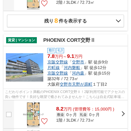
2階 / 3LDK / 72.73㎡
8
残り
件を表示する
PHOENIX CORT交野Ⅱ
賃貸 | マンション
敷0
礼0
7.8
9.1
万円～
万円
京阪交野線
「
交野市
」駅 徒歩9分
片町線
「
河内磐船
」駅 徒歩12分
京阪交野線
「
河内森
」駅 徒歩15分
築32年 / 72.73㎡
大阪府
交野市
天野が原町
１丁目2
こだわりポイント満載のPHOENIX CORT交野Ⅱ！2駅利用可能でアクセスの
良い物件です！良好な眺望で癒されてみませんか！こちらは自走式駐車場付
きの物件です！交野市エリアと京阪交野線...
8.2
万
円
(管理費等：15,000円 )
0ヶ月
0ヶ月
敷金
礼金
1階 / 3LDK / 72.73㎡