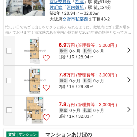
京阪交野線
「
郡津
」駅 徒歩14分
片町線
「
河内磐船
」駅 徒歩24分
築2年 / 28.94㎡～32.83㎡
大阪府
交野市
私部西
１丁目43-2
忙しい日でもゴミ出しをサクッと終えられるように、敷地内にゴミ置き場を
備えております！清潔感のある室内が魅力的な2024年築の物件となってお
り、一押しです！平坦な場所にあるアパ...
6.9
万
円
(管理費等：3,000円 )
0ヶ月
0ヶ月
敷金
礼金
1階 / 1R / 28.94㎡
7.8
万
円
(管理費等：3,000円 )
0ヶ月
0ヶ月
敷金
礼金
2階 / 1R / 29.39㎡
7.8
万
円
(管理費等：3,000円 )
0ヶ月
0ヶ月
敷金
礼金
3階 / 1R / 32.83㎡
マンションあけぼの
賃貸 | マンション