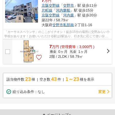
7
万円
京阪交野線
「
交野市
」駅 徒歩11分
片町線
「
河内磐船
」駅 徒歩15分
京阪交野線
「
河内森
」駅 徒歩20分
築22年 / 58.79㎡
大阪府
交野市
私部南
２丁目1-16
「カーサエスペランサ」のここがイチオシ！徒歩15分の場所に交野みらい小
学校があります！お使いいただける駅は2駅あり、行き先に応じて使い分け
ができます！室内に新鮮な空気を取り入...
7
万
円
(管理費等：3,000円 )
0ヶ月
1ヶ月
敷金
礼金
2階 / 2LDK / 58.79㎡
23
43
1～23
該当物件数
棟
空き数
件
棟を表示
変更
絞り込み条件：
なし
ページトップへ