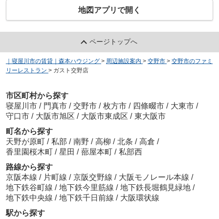
地図アプリで開く
ページトップへ
｜寝屋川市の賃貸｜森本ハウジング
>
周辺施設案内
>
交野市
>
交野市のファミ
リーレストラン
>
ガスト交野店
市区町村から探す
寝屋川市
/
門真市
/
交野市
/
枚方市
/
四條畷市
/
大東市
/
守口市
/
大阪市旭区
/
大阪市東成区
/
東大阪市
町名から探す
天野が原町
/
私部
/
南野
/
高柳
/
北条
/
高倉
/
香里園桜木町
/
星田
/
蔀屋本町
/
私部西
路線から探す
京阪本線
/
片町線
/
京阪交野線
/
大阪モノレール本線
/
地下鉄谷町線
/
地下鉄今里筋線
/
地下鉄長堀鶴見緑地
/
地下鉄中央線
/
地下鉄千日前線
/
大阪環状線
駅から探す