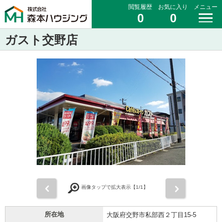
閲覧履歴
お気に入り
メニュー
0
0
ガスト交野店
前
次
画像タップで拡大表示【
1
/1】
所在地
大阪府交野市私部西２丁目15-5