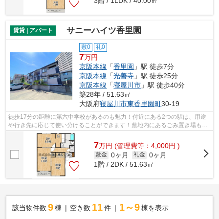
3階 / 1LDK / 40.00㎡
サニーハイツ香里園
賃貸 | アパート
敷0
礼0
7
万円
京阪本線
「
香里園
」駅 徒歩7分
京阪本線
「
光善寺
」駅 徒歩25分
京阪本線
「
寝屋川市
」駅 徒歩40分
築28年 / 51.63㎡
大阪府
寝屋川市
東香里園町
30-19
徒歩17分の距離に第六中学校があるのも魅力！付近にある2つの駅は、用途
や行き先に応じて使い分けることができます！敷地内にあるごみ置き場も自
由に使うことができます！こちらの物件...
7
万
円
(管理費等：4,000円 )
0ヶ月
0ヶ月
敷金
礼金
1階 / 2DK / 51.63㎡
9
11
1～9
該当物件数
棟
空き数
件
棟を表示