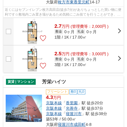
大阪府
枚方市
東香里元町
14-17
近くにはセブンイレブン枚方高田店(徒歩7分)がありちょっとした買い物に便
利です☆敷地内ごみ置き場があるため気軽にごみ捨てを行うことができ、ゴ
ミの多い時も安心です☆空気の入れ替え...
2.7
万
円
(管理費等：2,000円 )
0ヶ月
0ヶ月
敷金
礼金
1階 / 1K / 17.00㎡
2.5
万
円
(管理費等：3,000円 )
0ヶ月
0ヶ月
敷金
礼金
3階 / 1K / 17.00㎡
芳栄ハイツ
賃貸 | マンション
フリーレント
敷0
礼0
4.3
万円
京阪本線
「
香里園
」駅 徒歩20分
京阪本線
「
光善寺
」駅 徒歩37分
京阪本線
「
寝屋川市
」駅 徒歩38分
築53年 / 50.00㎡
大阪府
寝屋川市
成田町
4-8