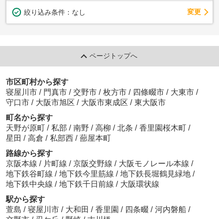
変更
絞り込み条件：
なし
ページトップへ
市区町村から探す
寝屋川市
/
門真市
/
交野市
/
枚方市
/
四條畷市
/
大東市
/
守口市
/
大阪市旭区
/
大阪市東成区
/
東大阪市
町名から探す
天野が原町
/
私部
/
南野
/
高柳
/
北条
/
香里園桜木町
/
星田
/
高倉
/
私部西
/
蔀屋本町
路線から探す
京阪本線
/
片町線
/
京阪交野線
/
大阪モノレール本線
/
地下鉄谷町線
/
地下鉄今里筋線
/
地下鉄長堀鶴見緑地
/
地下鉄中央線
/
地下鉄千日前線
/
大阪環状線
駅から探す
萱島
/
寝屋川市
/
大和田
/
香里園
/
四条畷
/
河内磐船
/