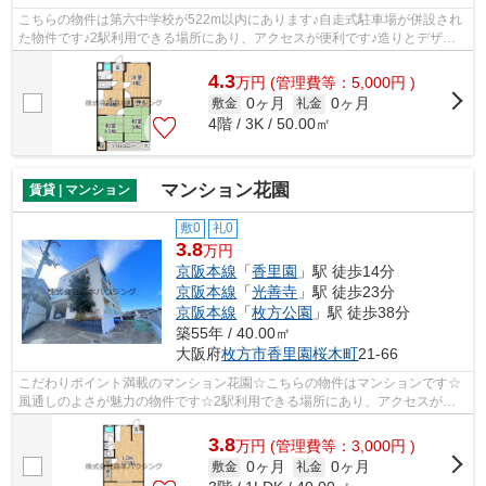
こちらの物件は第六中学校が522m以内にあります♪自走式駐車場が併設され
た物件です♪2駅利用できる場所にあり、アクセスが便利です♪造りとデザイ
ンに関して、自信をもって情報を提供で...
4.3
万
円
(管理費等：5,000円 )
0ヶ月
0ヶ月
敷金
礼金
4階 / 3K / 50.00㎡
マンション花園
賃貸 | マンション
敷0
礼0
3.8
万円
京阪本線
「
香里園
」駅 徒歩14分
京阪本線
「
光善寺
」駅 徒歩23分
京阪本線
「
枚方公園
」駅 徒歩38分
築55年 / 40.00㎡
大阪府
枚方市
香里園桜木町
21-66
こだわりポイント満載のマンション花園☆こちらの物件はマンションです☆
風通しのよさが魅力の物件です☆2駅利用できる場所にあり、アクセスが便
利です☆当社スタッフが地域の賃貸情報をご...
3.8
万
円
(管理費等：3,000円 )
0ヶ月
0ヶ月
敷金
礼金