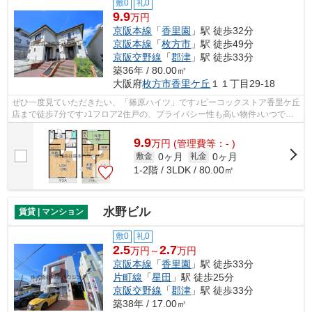
敷0
礼0
9.9
万円
京阪本線
「
香里園
」駅 徒歩32分
京阪本線
「
枚方市
」駅 徒歩49分
京阪交野線
「
郡津
」駅 徒歩33分
築36年 / 80.00㎡
大阪府
枚方市
香里ケ丘
１１丁目29-18
ぜひ一度見ていただきたい、「篠原ハイツ」です♪ピーコックストア香里ケ丘
店まで徒歩7分です♪1フロア2住戸の、プライバシー性も高い物件♪いつでも
快適空間を味わえる通風良好な気持ち...
9.9
万
円
(管理費等：- )
0ヶ月
0ヶ月
敷金
礼金
1-2階 / 3LDK / 80.00㎡
水野ビル
賃貸 | マンション
敷0
礼0
2.5
2.7
万円～
万円
京阪本線
「
香里園
」駅 徒歩33分
片町線
「
星田
」駅 徒歩25分
京阪交野線
「
郡津
」駅 徒歩33分
築38年 / 17.00㎡