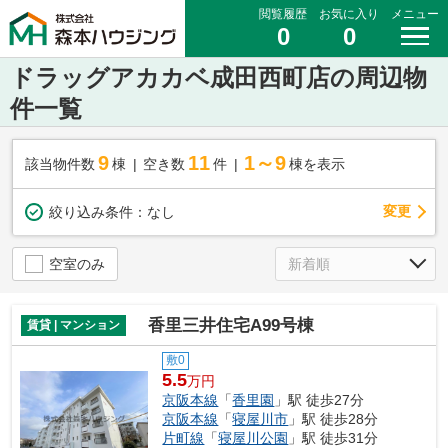
閲覧履歴
お気に入り
メニュー
0
0
ドラッグアカカベ成田西町店の周辺物
件一覧
9
11
1～9
該当物件数
棟
空き数
件
棟を表示
変更
絞り込み条件：
なし
空室のみ
香里三井住宅A99号棟
賃貸 | マンション
敷0
5.5
万円
京阪本線
「
香里園
」駅 徒歩27分
京阪本線
「
寝屋川市
」駅 徒歩28分
片町線
「
寝屋川公園
」駅 徒歩31分