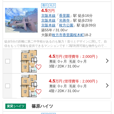
敷0
礼0
4.5
万円
京阪本線
「
香里園
」駅 徒歩16分
京阪本線
「
光善寺
」駅 徒歩23分
京阪本線
「
枚方公園
」駅 徒歩39分
築55年 / 31.00㎡
大阪府
枚方市
香里園桜木町
18-2
徒歩5分の距離に第二中学校があるのも魅力！造りとデザインに関して、自
信をもって情報を提供できるマンションです！2駅利用可能な物件なので、
交通経路を選ぶことができます！通風良...
4.5
万
円
(管理費等：2,000円 )
0ヶ月
0ヶ月
敷金
礼金
3階 / 2DK / 31.00㎡
4.5
万
円
(管理費等：2,000円 )
0ヶ月
0ヶ月
敷金
礼金
4階 / 2DK / 31.00㎡
篠原ハイツ
賃貸 | ハイツ