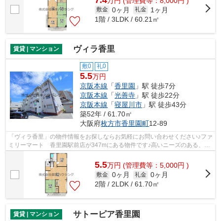
万
円
(管理費等：8,000円 )
0ヶ月
1ヶ月
敷金
礼金
1階 / 3LDK / 60.21㎡
ヴィラ香里
賃貸 | マンション
敷0
礼0
5.5
万円
京阪本線
「
香里園
」駅 徒歩7分
京阪本線
「
光善寺
」駅 徒歩22分
京阪本線
「
寝屋川市
」駅 徒歩43分
築52年 / 61.70㎡
大阪府
枚方市
香里園町
12-89
「ヴィラ香里」の物件情報をお探しならお気軽にお問い合わせください♪ファ
ミリーマート 香里園駅前店が347mにある物件です♪高いニーズのある、駅
徒歩7分の物件です♪ゴミ出しを楽にす...
5.5
万
円
(管理費等：5,000円 )
0ヶ月
0ヶ月
敷金
礼金
2階 / 2LDK / 61.70㎡
サトーピア香里園
賃貸 | マンション