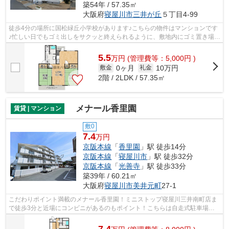
築54年 / 57.35㎡
大阪府
寝屋川市
三井が丘
５丁目4-99
徒歩4分の場所に国松緑丘小学校があります♪こちらの物件はマンションです
♪忙しい日でもゴミ出しをサクッと終えられるように、敷地内にゴミ置き場を
設置しています♪ご利用可能な駅が2つ...
5.5
万
円
(管理費等：5,000円 )
0ヶ月
10万円
敷金
礼金
2階 / 2LDK / 57.35㎡
メナール香里園
賃貸 | マンション
敷0
7.4
万円
京阪本線
「
香里園
」駅 徒歩14分
京阪本線
「
寝屋川市
」駅 徒歩32分
京阪本線
「
光善寺
」駅 徒歩33分
築39年 / 60.21㎡
大阪府
寝屋川市
美井元町
27-1
こだわりポイント満載のメナール香里園！ミニストップ寝屋川三井南町店ま
で徒歩3分と近場にコンビニがあるのもポイント！こちらは自走式駐車場付
きの物件です！こちらのマンションから...
7.4