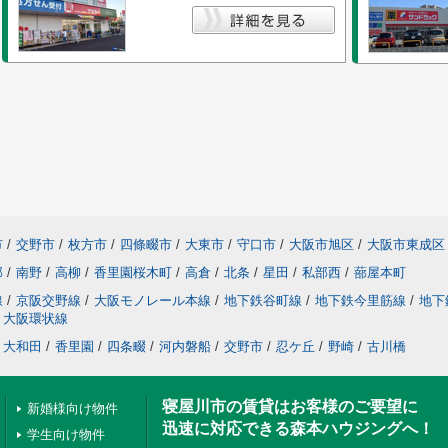
市
/
交野市
/
枚方市
/
四條畷市
/
大東市
/
守口市
/
大阪市旭区
/
大阪市東成区
部
/
南野
/
高柳
/
香里園桜木町
/
高倉
/
北条
/
星田
/
私部西
/
蔀屋本町
線
/
京阪交野線
/
大阪モノレール本線
/
地下鉄谷町線
/
地下鉄今里筋線
/
地下
大阪環状線
大和田
/
香里園
/
四条畷
/
河内磐船
/
交野市
/
忍ケ丘
/
野崎
/
古川橋
寝屋川市の賃貸はお客様のご要望に
新婚様向け物件
迅速に対応できる森本ハウジングへ！
学生向け物件