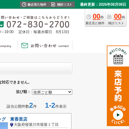
最終更新：2026年08月08日
00
00
件
件
最近見た物件
検討リスト
0～19:00
定休日：毎週水曜日 8月13日
は対応できません。
並び順：
2
1-2
該当公開件数
件
件表示
ッグ 東香里店
大阪府寝屋川市寝屋１丁目