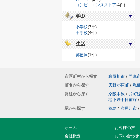
コンビニエンスストア
(4件)
学ぶ
小学校
(7件)
中学校
(4件)
生活
郵便局
(1件)
市区町村から探す
寝屋川市
/
門真
町名から探す
天野が原町
/
私
路線から探す
京阪本線
/
片町
地下鉄千日前線
/
駅から探す
萱島
/
寝屋川市
/
ホーム
お客様の声
会社概要
お問い合わせ