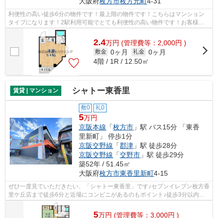
大阪府
枚方市
枚方元町
4-31
利便性の高い徒歩6分の物件です！最上階の物件です！こちらはマンション
タイプになります！2駅利用可能でとても利便性の高い物件です！お客様の
ご希望の物件をご提供できるよう、日々...
2.4
万
円
(管理費等：2,000円 )
0ヶ月
0ヶ月
敷金
礼金
4階 / 1R / 12.50㎡
シャトー東香里
賃貸 | マンション
敷0
礼0
5
万円
京阪本線
「
枚方市
」駅 バス15分 「東香
里新町」 停歩1分
京阪交野線
「
郡津
」駅 徒歩28分
京阪交野線
「
交野市
」駅 徒歩29分
築52年 / 51.45㎡
大阪府
枚方市
東香里新町
4-15
ぜひ一度見ていただきたい、「シャトー東香里」です♪セブンイレブン枚方香
里ケ丘店まで徒歩6分と近場にコンビニがあるのもポイント♪徒歩3分以内の
場所にバス停があり、アクセス便利で...
5
万
円
(管理費等：3,000円 )