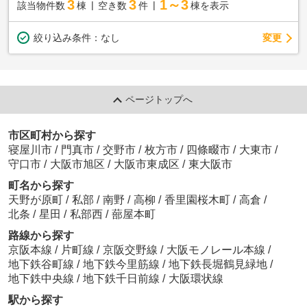
3
3
1～3
該当物件数
棟
空き数
件
棟を表示
変更
絞り込み条件：
なし
ページトップへ
市区町村から探す
寝屋川市
/
門真市
/
交野市
/
枚方市
/
四條畷市
/
大東市
/
守口市
/
大阪市旭区
/
大阪市東成区
/
東大阪市
町名から探す
天野が原町
/
私部
/
南野
/
高柳
/
香里園桜木町
/
高倉
/
北条
/
星田
/
私部西
/
蔀屋本町
路線から探す
京阪本線
/
片町線
/
京阪交野線
/
大阪モノレール本線
/
地下鉄谷町線
/
地下鉄今里筋線
/
地下鉄長堀鶴見緑地
/
地下鉄中央線
/
地下鉄千日前線
/
大阪環状線
駅から探す