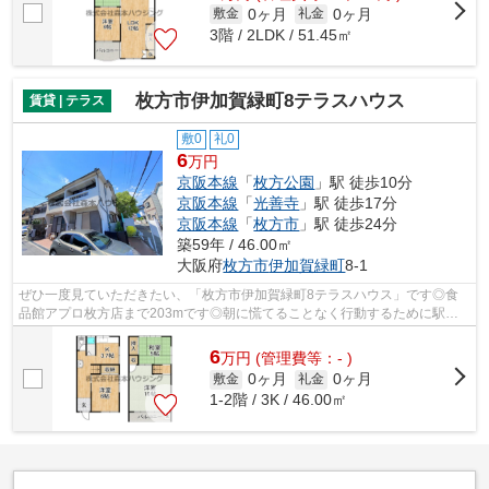
0ヶ月
0ヶ月
敷金
礼金
3階 / 2LDK / 51.45㎡
枚方市伊加賀緑町8テラスハウス
賃貸 | テラス
敷0
礼0
6
万円
京阪本線
「
枚方公園
」駅 徒歩10分
京阪本線
「
光善寺
」駅 徒歩17分
京阪本線
「
枚方市
」駅 徒歩24分
築59年 / 46.00㎡
大阪府
枚方市
伊加賀緑町
8-1
ぜひ一度見ていただきたい、「枚方市伊加賀緑町8テラスハウス」です◎食
品館アプロ枚方店まで203mです◎朝に慌てることなく行動するために駅か
ら徒歩10分の駅近テラスハウスはいかがでし...
6
万
円
(管理費等：- )
0ヶ月
0ヶ月
敷金
礼金
1-2階 / 3K / 46.00㎡