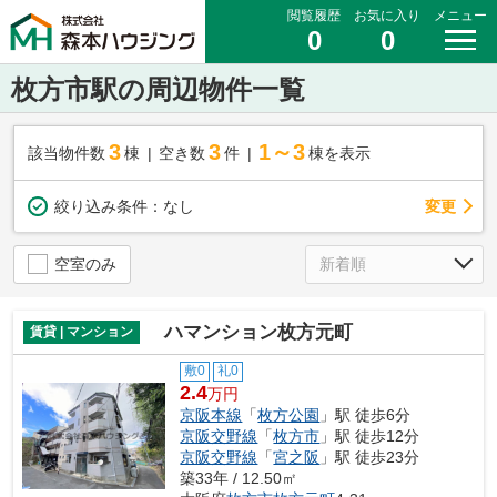
閲覧履歴
お気に入り
メニュー
0
0
枚方市駅の周辺物件一覧
3
3
1～3
該当物件数
棟
空き数
件
棟を表示
変更
絞り込み条件：
なし
空室のみ
ハマンション枚方元町
賃貸 | マンション
敷0
礼0
2.4
万円
京阪本線
「
枚方公園
」駅 徒歩6分
京阪交野線
「
枚方市
」駅 徒歩12分
京阪交野線
「
宮之阪
」駅 徒歩23分
築33年 / 12.50㎡