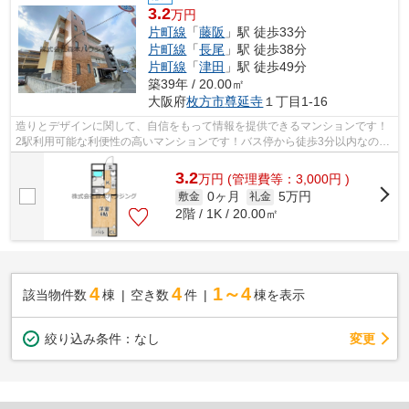
3.2
万円
片町線
「
藤阪
」駅 徒歩33分
片町線
「
長尾
」駅 徒歩38分
片町線
「
津田
」駅 徒歩49分
築39年 / 20.00㎡
大阪府
枚方市
尊延寺
１丁目1-16
造りとデザインに関して、自信をもって情報を提供できるマンションです！
2駅利用可能な利便性の高いマンションです！バス停から徒歩3分以内なの
で、バスを逃す心配はほとんどありませ...
3.2
万
円
(管理費等：3,000円 )
0ヶ月
5万円
敷金
礼金
2階 / 1K / 20.00㎡
4
4
1～4
該当物件数
棟
空き数
件
棟を表示
変更
絞り込み条件：
なし