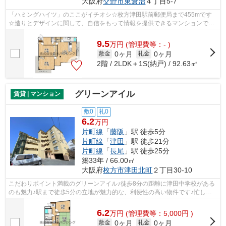
大阪府
交野市
東倉治
４丁目5-7
「ハミングハイツ」のここがイチオシ☆枚方津田駅前郵便局まで455mです
☆造りとデザインに関して、自信をもって情報を提供できるマンションです
☆通風良好な条件は健康面でも大切です☆そ...
9.5
万
円
(管理費等：- )
0ヶ月
0ヶ月
敷金
礼金
2階 / 2LDK＋1S(納戸) / 92.63㎡
グリーンアイル
賃貸 | マンション
敷0
礼0
6.2
万円
片町線
「
藤阪
」駅 徒歩5分
片町線
「
津田
」駅 徒歩21分
片町線
「
長尾
」駅 徒歩25分
築33年 / 66.00㎡
大阪府
枚方市
津田北町
２丁目30-10
こだわりポイント満載のグリーンアイル♪徒歩8分の距離に津田中学校がある
のも魅力♪駅まで徒歩5分の立地が魅力的な、利便性の高い物件です♪忙しい
日でもゴミ出しをサクッと終えられるよ...
6.2
万
円
(管理費等：5,000円 )
0ヶ月
0ヶ月
敷金
礼金