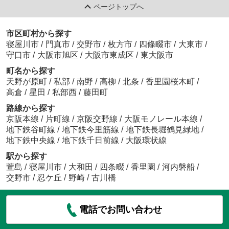
ページトップへ
市区町村から探す
寝屋川市
/
門真市
/
交野市
/
枚方市
/
四條畷市
/
大東市
/
守口市
/
大阪市旭区
/
大阪市東成区
/
東大阪市
町名から探す
天野が原町
/
私部
/
南野
/
高柳
/
北条
/
香里園桜木町
/
高倉
/
星田
/
私部西
/
藤田町
路線から探す
京阪本線
/
片町線
/
京阪交野線
/
大阪モノレール本線
/
地下鉄谷町線
/
地下鉄今里筋線
/
地下鉄長堀鶴見緑地
/
地下鉄中央線
/
地下鉄千日前線
/
大阪環状線
駅から探す
萱島
/
寝屋川市
/
大和田
/
四条畷
/
香里園
/
河内磐船
/
交野市
/
忍ケ丘
/
野崎
/
古川橋
電話でお問い合わせ