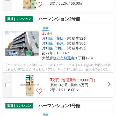
3階 / 3LDK / 66.00㎡
ハーマンション2号館
賃貸 | マンション
敷0
3
万円
片町線
「
藤阪
」駅 徒歩32分
片町線
「
長尾
」駅 徒歩38分
片町線
「
津田
」駅 徒歩49分
築27年 / 18.00㎡
大阪府
枚方市
尊延寺
１丁目1-14
「ハーマンション2号館」のここがイチオシ！バス停から徒歩3分以内で移動
にあまり時間がかかりません！アレルギー予防に適した、通気性の良い安心
の物件です！健康な体は新鮮な空気を...
3
万
円
(管理費等：3,000円 )
0ヶ月
5万円
敷金
礼金
2階 / 1K / 18.00㎡
ハーマンション1号館
賃貸 | マンション
敷0