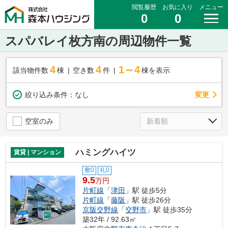
閲覧履歴
お気に入り
メニュー
0
0
スパバレイ枚方南の周辺物件一覧
4
4
1～4
該当物件数
棟
空き数
件
棟を表示
変更
絞り込み条件：
なし
空室のみ
ハミングハイツ
賃貸 | マンション
敷0
礼0
9.5
万円
片町線
「
津田
」駅 徒歩5分
片町線
「
藤阪
」駅 徒歩26分
京阪交野線
「
交野市
」駅 徒歩35分
築32年 / 92.63㎡