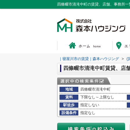
四條畷市清滝中町の賃貸、店舗、事務所一
｜寝屋川市の賃貸｜森本ハウジング
>
(
四條畷市清滝中町賃貸、店
地域
四條畷市清滝中町
賃料
下限なし～上限なし
駅徒歩
指定しない
設備条件
指定なし