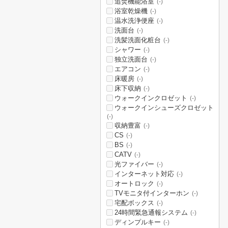
追焚機能浴室
(-)
浴室乾燥機
(-)
温水洗浄便座
(-)
洗面台
(-)
洗髪洗面化粧台
(-)
シャワー
(-)
独立洗面台
(-)
エアコン
(-)
床暖房
(-)
床下収納
(-)
ウォークインクロゼット
(-)
ウォークインシューズクロゼット
(-)
収納豊富
(-)
CS
(-)
BS
(-)
CATV
(-)
光ファイバー
(-)
インターネット対応
(-)
オートロック
(-)
TVモニタ付インターホン
(-)
宅配ボックス
(-)
24時間緊急通報システム
(-)
ディンプルキー
(-)