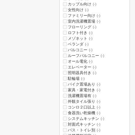
カップル向け
(-)
女性向け
(-)
ファミリー向け
(-)
室内洗濯機置場
(-)
フローリング
(-)
ロフト付き
(-)
メゾネット
(-)
ベランダ
(-)
バルコニー
(-)
ルーフバルコニー
(-)
オール電化
(-)
エレベーター
(-)
照明器具付き
(-)
駐輪場
(-)
バイク置場あり
(-)
家具・家電付き
(-)
洗濯機置場有
(-)
外観タイル張り
(-)
コンロ２口以上
(-)
食器洗い乾燥機
(-)
システムキッチン
(-)
対面式キッチン
(-)
バス・トイレ別
(-)