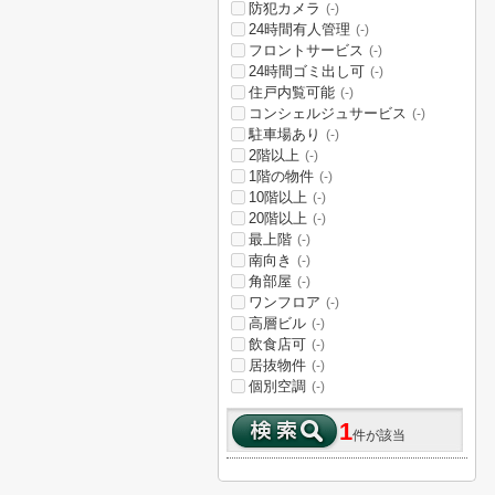
防犯カメラ
(-)
24時間有人管理
(-)
フロントサービス
(-)
24時間ゴミ出し可
(-)
住戸内覧可能
(-)
コンシェルジュサービス
(-)
駐車場あり
(-)
2階以上
(-)
1階の物件
(-)
10階以上
(-)
20階以上
(-)
最上階
(-)
南向き
(-)
角部屋
(-)
ワンフロア
(-)
高層ビル
(-)
飲食店可
(-)
居抜物件
(-)
個別空調
(-)
1
件が該当