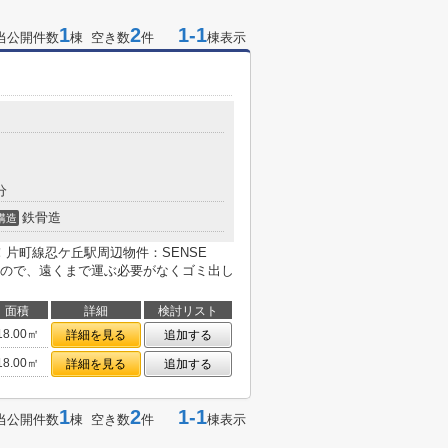
1
2
1-1
当公開件数
棟 空き数
件
棟表示
分
鉄骨造
構造
T！片町線忍ケ丘駅周辺物件：SENSE
るので、遠くまで運ぶ必要がなくゴミ出し
面積
詳細
検討リスト
18.00㎡
詳細を見る
追加する
18.00㎡
詳細を見る
追加する
1
2
1-1
当公開件数
棟 空き数
件
棟表示