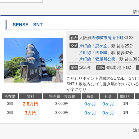
該
SENSE SNT
大阪府
四條畷市
清滝中町
30-33
住所
交通
片町線
「
忍ケ丘
」駅 徒歩25分
片町線
「
四条畷
」駅 徒歩32分
片町線
「
寝屋川公園
」駅 徒歩39
築35年
4階建 地下1階
築年
階数
こだわりポイント満載のSENSE SN
SNT！敷地内にゴミ置き場が付いてい
が楽になり...
所在階
賃料
管理費・共益費
敷金
礼金
間取り
2.8
万円
0ヶ月
0ヶ月
3階
3,000円
1R
3
万円
0ヶ月
0ヶ月
3階
3,000円
1R
該