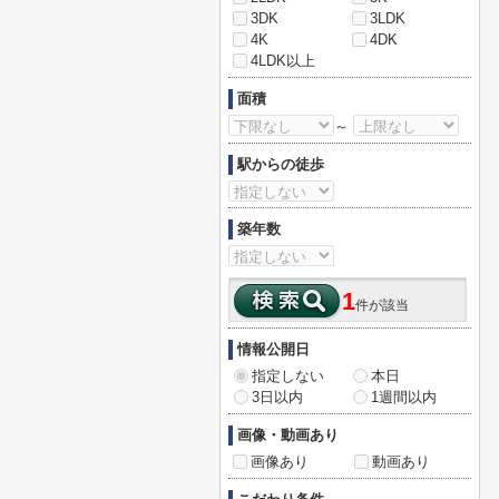
3DK
3LDK
4K
4DK
4LDK以上
面積
～
駅からの徒歩
築年数
1
件が該当
情報公開日
指定しない
本日
3日以内
1週間以内
画像・動画あり
画像あり
動画あり