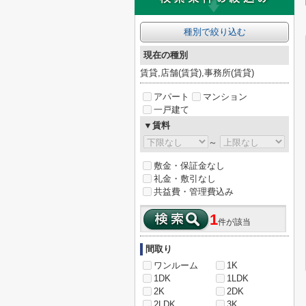
種別で絞り込む
現在の種別
賃貸,店舗(賃貸),事務所(賃貸)
アパート
マンション
一戸建て
▼賃料
～
敷金・保証金なし
礼金・敷引なし
共益費・管理費込み
1
件が該当
間取り
ワンルーム
1K
1DK
1LDK
2K
2DK
2LDK
3K