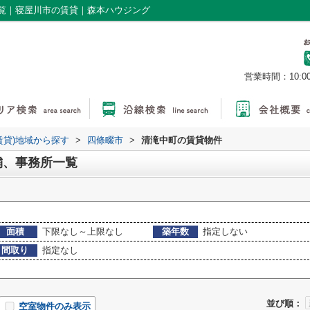
覧｜寝屋川市の賃貸｜森本ハウジング
営業時間：10:0
賃貸)地域から探す
>
四條畷市
>
清滝中町の賃貸物件
舗、事務所一覧
面積
下限なし～上限なし
築年数
指定しない
間取り
指定なし
並び順：
空室物件のみ表示