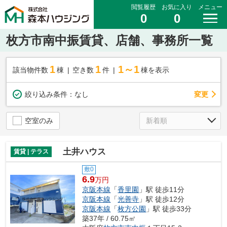
閲覧履歴
お気に入り
メニュー
0
0
枚方市南中振賃貸、店舗、事務所一覧
1
1
1～1
該当物件数
棟
空き数
件
棟を表示
変更
絞り込み条件：
なし
空室のみ
土井ハウス
賃貸 | テラス
敷0
6.9
万円
京阪本線
「
香里園
」駅 徒歩11分
京阪本線
「
光善寺
」駅 徒歩12分
京阪本線
「
枚方公園
」駅 徒歩33分
築37年 / 60.75㎡