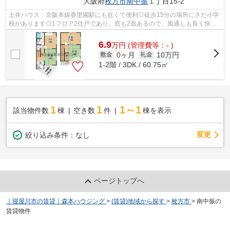
大阪府
枚方市
南中振
１丁目15-2
土井ハウス：京阪本線香里園駅にも近くて便利◎徒歩15分の場所にさだ小学
校があります◎1フロア2住戸であり、窓も2面あるので、風通しも良く快適
です◎行き先に応じて駅を選べる2駅利用可...
6.9
万
円
(管理費等：- )
0ヶ月
10万円
敷金
礼金
1-2階 / 3DK / 60.75㎡
1
1
1～1
該当物件数
棟
空き数
件
棟を表示
変更
絞り込み条件：
なし
ページトップへ
｜寝屋川市の賃貸｜森本ハウジング
>
(賃貸)地域から探す
>
枚方市
>
南中振の
賃貸物件