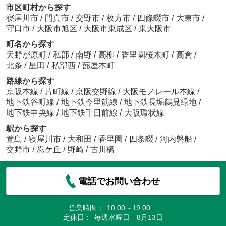
市区町村から探す
寝屋川市
/
門真市
/
交野市
/
枚方市
/
四條畷市
/
大東市
/
守口市
/
大阪市旭区
/
大阪市東成区
/
東大阪市
町名から探す
天野が原町
/
私部
/
南野
/
高柳
/
香里園桜木町
/
高倉
/
北条
/
星田
/
私部西
/
蔀屋本町
路線から探す
京阪本線
/
片町線
/
京阪交野線
/
大阪モノレール本線
/
地下鉄谷町線
/
地下鉄今里筋線
/
地下鉄長堀鶴見緑地
/
地下鉄中央線
/
地下鉄千日前線
/
大阪環状線
駅から探す
萱島
/
寝屋川市
/
大和田
/
香里園
/
四条畷
/
河内磐船
/
交野市
/
忍ケ丘
/
野崎
/
古川橋
電話でお問い合わせ
営業時間：
10:00～19:00
定休日：
毎週水曜日 8月13日