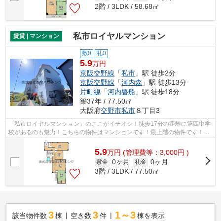
2階 / 3LDK / 58.68㎡
私市ロイヤルマンション
賃貸 | マンション
敷0
礼0
5.9
万円
京阪交野線
「
私市
」駅 徒歩2分
京阪交野線
「
河内森
」駅 徒歩13分
片町線
「
河内磐船
」駅 徒歩18分
築37年 / 77.50㎡
大阪府
交野市
私市
８丁目3
「私市ロイヤルマンション」のここがイチオシ！徒歩17分の距離に第四中学
校があるのも魅力！こちらの物件はマンションです！最上階の物件です！で
きるだけ早めに不動産情報を集めたい...
5.9
万
円
(管理費等：3,000円 )
0ヶ月
0ヶ月
敷金
礼金
3階 / 3LDK / 77.50㎡
3
3
1～3
該当物件数
棟
空き数
件
棟を表示