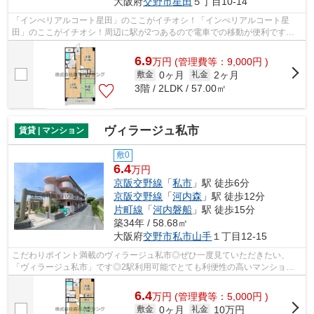
大阪府
交野市
星田
５丁目10-14
「インぺリアルコート星田」のここがイチオシ！「インぺリアルコート星
田」のここがイチオシ！周辺に駅が2つあるので電車での移動が便利です！
駅まで平坦な場所で移動もラクな物件です...
6.9
万
円
(管理費等：9,000円 )
0ヶ月
2ヶ月
敷金
礼金
3階 / 2LDK / 57.00㎡
ヴィラージュ私市
賃貸 | マンション
敷0
6.4
万円
京阪交野線
「
私市
」駅 徒歩6分
京阪交野線
「
河内森
」駅 徒歩12分
片町線
「
河内磐船
」駅 徒歩15分
築34年 / 58.68㎡
大阪府
交野市
私市山手
１丁目12-15
こだわりポイント満載のヴィラージュ私市◎ぜひ一度見ていただきたい、
「ヴィラージュ私市」です◎2駅利用可能でとても利便性の高いマンション
です◎こちらの物件はマンションです◎交野市...
6.4
万
円
(管理費等：5,000円 )
0ヶ月
10万円
敷金
礼金