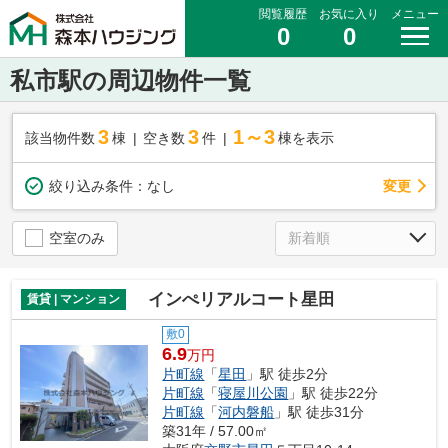
閲覧履歴
お気に入り
メニュー
0
0
私市駅の周辺物件一覧
3
3
1～3
該当物件数
棟
空き数
件
棟を表示
変更
絞り込み条件：
なし
空室のみ
インぺリアルコート星田
賃貸 | マンション
敷0
6.9
万円
片町線
「
星田
」駅 徒歩2分
片町線
「
寝屋川公園
」駅 徒歩22分
片町線
「
河内磐船
」駅 徒歩31分
築31年 / 57.00㎡