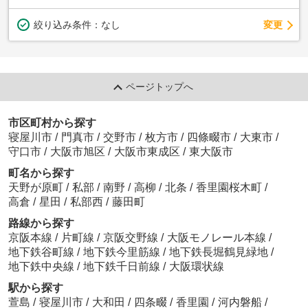
変更
絞り込み条件：
なし
ページトップへ
市区町村から探す
寝屋川市
/
門真市
/
交野市
/
枚方市
/
四條畷市
/
大東市
/
守口市
/
大阪市旭区
/
大阪市東成区
/
東大阪市
町名から探す
天野が原町
/
私部
/
南野
/
高柳
/
北条
/
香里園桜木町
/
高倉
/
星田
/
私部西
/
藤田町
路線から探す
京阪本線
/
片町線
/
京阪交野線
/
大阪モノレール本線
/
地下鉄谷町線
/
地下鉄今里筋線
/
地下鉄長堀鶴見緑地
/
地下鉄中央線
/
地下鉄千日前線
/
大阪環状線
駅から探す
萱島
/
寝屋川市
/
大和田
/
四条畷
/
香里園
/
河内磐船
/