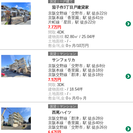
賃貸｜一戸建て
茄子作3丁目戸建貸家
京阪交野線「交野市」駅 徒歩22分
京阪本線「香里園」駅 徒歩41分
片町線「星田」駅 徒歩22分
7.7万円
間取:
4DK
建物面積:
82.80㎡ / 25.04坪
土地面積:
- / -
敷金/礼金:
0ヶ月/10万円
賃貸｜マンション
サンフェリカ
京阪交野線「交野市」駅 徒歩8分
京阪本線「香里園」駅 徒歩18分
京阪交野線「郡津」駅 徒歩18分
7.5万円
間取:
3DK
建物面積:
- / 18.54坪
土地面積:
- / -
敷金/礼金:
0ヶ月/0ヶ月
賃貸｜マンション
西尾ハイツ
京阪交野線「郡津」駅 徒歩28分
京阪本線「香里園」駅 徒歩40分
京阪交野線「交野市」駅 徒歩26分
6.6万円