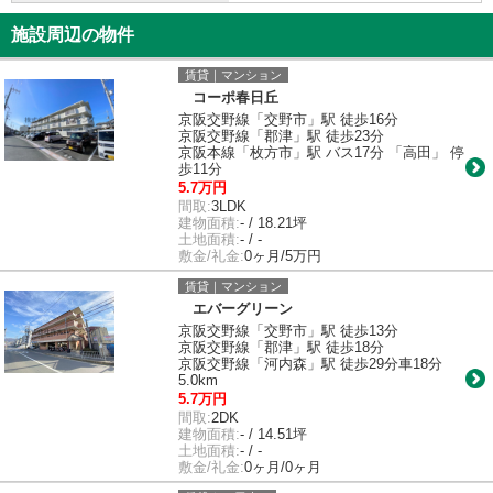
施設周辺の物件
賃貸｜マンション
コーポ春日丘
京阪交野線「交野市」駅 徒歩16分
京阪交野線「郡津」駅 徒歩23分
京阪本線「枚方市」駅 バス17分 「高田」 停
歩11分
5.7万円
間取:
3LDK
建物面積:
- / 18.21坪
土地面積:
- / -
敷金/礼金:
0ヶ月/5万円
賃貸｜マンション
エバーグリーン
京阪交野線「交野市」駅 徒歩13分
京阪交野線「郡津」駅 徒歩18分
京阪交野線「河内森」駅 徒歩29分車18分
5.0km
5.7万円
間取:
2DK
建物面積:
- / 14.51坪
土地面積:
- / -
敷金/礼金:
0ヶ月/0ヶ月