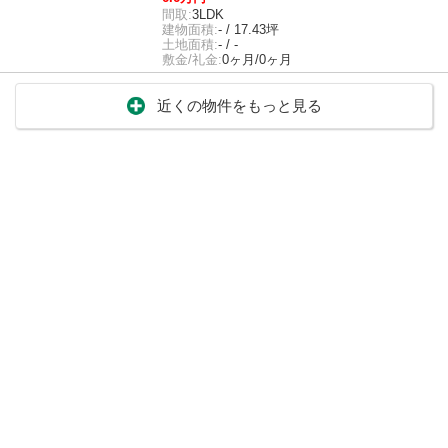
間取:
3LDK
建物面積:
- / 17.43坪
土地面積:
- / -
敷金/礼金:
0ヶ月/0ヶ月
近くの物件をもっと見る