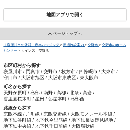
地図アプリで開く
ページトップへ
｜寝屋川市の賃貸｜森本ハウジング
>
周辺施設案内
>
交野市
>
交野市のホーム
センター
>
カインズ 交野店
市区町村から探す
寝屋川市
/
門真市
/
交野市
/
枚方市
/
四條畷市
/
大東市
/
守口市
/
大阪市旭区
/
大阪市東成区
/
東大阪市
町名から探す
天野が原町
/
私部
/
南野
/
高柳
/
北条
/
高倉
/
香里園桜木町
/
星田
/
蔀屋本町
/
私部西
路線から探す
京阪本線
/
片町線
/
京阪交野線
/
大阪モノレール本線
/
地下鉄谷町線
/
地下鉄今里筋線
/
地下鉄長堀鶴見緑地
/
地下鉄中央線
/
地下鉄千日前線
/
大阪環状線