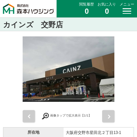
閲覧履歴
お気に入り
メニュー
0
0
カインズ 交野店
前
次
画像タップで拡大表示【
1
/1】
所在地
大阪府交野市星田北２丁目13-1