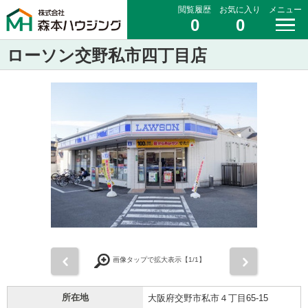
閲覧履歴
お気に入り
メニュー
0
0
ローソン交野私市四丁目店
前
次
画像タップで拡大表示【
1
/1】
所在地
大阪府交野市私市４丁目65-15