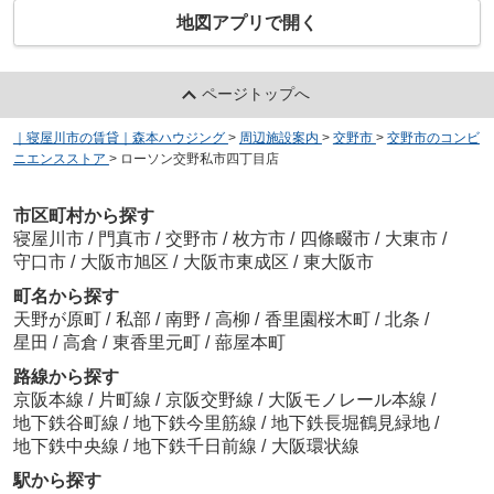
地図アプリで開く
ページトップへ
｜寝屋川市の賃貸｜森本ハウジング
>
周辺施設案内
>
交野市
>
交野市のコンビ
ニエンスストア
>
ローソン交野私市四丁目店
市区町村から探す
寝屋川市
/
門真市
/
交野市
/
枚方市
/
四條畷市
/
大東市
/
守口市
/
大阪市旭区
/
大阪市東成区
/
東大阪市
町名から探す
天野が原町
/
私部
/
南野
/
高柳
/
香里園桜木町
/
北条
/
星田
/
高倉
/
東香里元町
/
蔀屋本町
路線から探す
京阪本線
/
片町線
/
京阪交野線
/
大阪モノレール本線
/
地下鉄谷町線
/
地下鉄今里筋線
/
地下鉄長堀鶴見緑地
/
地下鉄中央線
/
地下鉄千日前線
/
大阪環状線
駅から探す