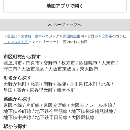
地図アプリで開く
ページトップへ
｜寝屋川市の賃貸｜森本ハウジング
>
周辺施設案内
>
交野市
>
交野市のコンビ
ニエンスストア
>
ファミリーマート 河内いわふね店
市区町村から探す
寝屋川市
/
門真市
/
交野市
/
枚方市
/
四條畷市
/
大東市
/
守口市
/
大阪市旭区
/
大阪市東成区
/
東大阪市
町名から探す
天野が原町
/
私部
/
南野
/
高柳
/
香里園桜木町
/
北条
/
星田
/
高倉
/
東香里元町
/
蔀屋本町
路線から探す
京阪本線
/
片町線
/
京阪交野線
/
大阪モノレール本線
/
地下鉄谷町線
/
地下鉄今里筋線
/
地下鉄長堀鶴見緑地
/
地下鉄中央線
/
地下鉄千日前線
/
大阪環状線
駅から探す