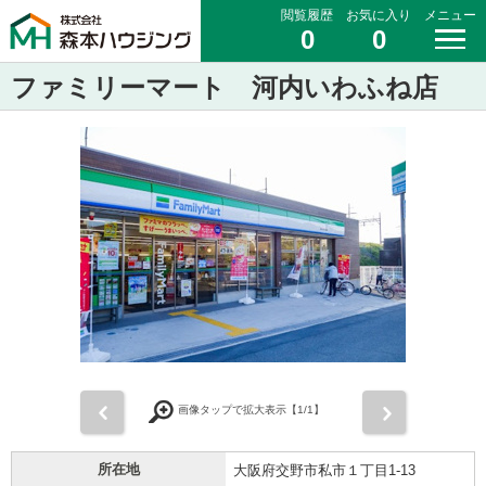
閲覧履歴
お気に入り
メニュー
0
0
ファミリーマート 河内いわふね店
前
次
画像タップで拡大表示【
1
/1】
所在地
大阪府交野市私市１丁目1-13