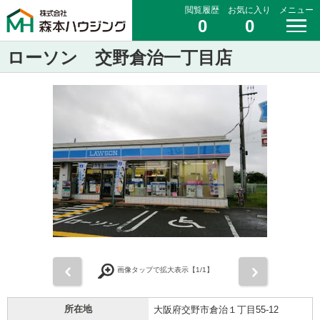
閲覧履歴
お気に入り
メニュー
0
0
ローソン 交野倉治一丁目店
前
次
画像タップで拡大表示【
1
/1】
所在地
大阪府交野市倉治１丁目55-12