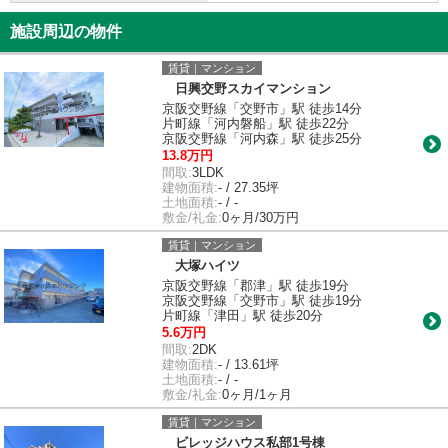
施設周辺の物件
賃貸｜マンション
日興交野スカイマンション
京阪交野線「交野市」駅 徒歩14分
片町線「河内磐船」駅 徒歩22分
京阪交野線「河内森」駅 徒歩25分
13.8万円
間取:
3LDK
建物面積:
- / 27.35坪
土地面積:
- / -
敷金/礼金:
0ヶ月/30万円
賃貸｜マンション
大塚ハイツ
京阪交野線「郡津」駅 徒歩19分
京阪交野線「交野市」駅 徒歩19分
片町線「津田」駅 徒歩20分
5.6万円
間取:
2DK
建物面積:
- / 13.61坪
土地面積:
- / -
敷金/礼金:
0ヶ月/1ヶ月
賃貸｜マンション
ビレッジハウス私部1号棟