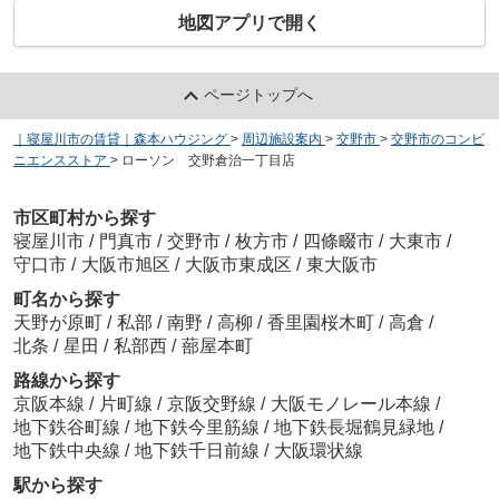
地図アプリで開く
ページトップへ
｜寝屋川市の賃貸｜森本ハウジング
>
周辺施設案内
>
交野市
>
交野市のコンビ
ニエンスストア
>
ローソン 交野倉治一丁目店
市区町村から探す
寝屋川市
/
門真市
/
交野市
/
枚方市
/
四條畷市
/
大東市
/
守口市
/
大阪市旭区
/
大阪市東成区
/
東大阪市
町名から探す
天野が原町
/
私部
/
南野
/
高柳
/
香里園桜木町
/
高倉
/
北条
/
星田
/
私部西
/
蔀屋本町
路線から探す
京阪本線
/
片町線
/
京阪交野線
/
大阪モノレール本線
/
地下鉄谷町線
/
地下鉄今里筋線
/
地下鉄長堀鶴見緑地
/
地下鉄中央線
/
地下鉄千日前線
/
大阪環状線
駅から探す