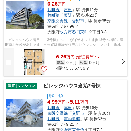
6.26
万円
片町線
「
津田
」駅 徒歩11分
片町線
「
藤阪
」駅 徒歩28分
京阪交野線
「
交野市
」駅 徒歩35分
築59年 / 57.96㎡
大阪府
枚方市
春日東町
２丁目3-3
「ビレッジハウス春日Ⅰ 3号棟」のここがイチオシ！徒歩13分の場所に津
田南小学校があります！自走式駐車場が併設されたマンションです！敷地内
にゴミ置き場を備えているので、遠くま...
6.26
万
円
(管理費等：- )
0ヶ月
0ヶ月
敷金
礼金
4階 / 3K / 57.96㎡
ビレッジハウス倉治2号棟
賃貸 | マンション
敷0
礼0
4.99
5.11
万円～
万円
片町線
「
津田
」駅 徒歩16分
京阪交野線
「
交野市
」駅 徒歩30分
片町線
「
河内磐船
」駅 徒歩32分
築62年 / 49.21㎡
大阪府
交野市
東倉治
１丁目7-2