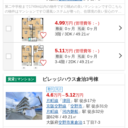
第二中学校まで1749m以内の物件です◎眺めの良いマンションです◎こちら
の物件はマンションです◎通風システムが整った、住環境の良い安心のマン
ションです◎物件情報が豊富な当社には、経...
4.99
万
円
(管理費等：- )
0ヶ月
0ヶ月
敷金
礼金
3階 / 3DK / 49.21㎡
5.11
万
円
(管理費等：- )
0ヶ月
0ヶ月
敷金
礼金
3-4階 / 2DK / 49.21㎡
ビレッジハウス倉治3号棟
賃貸 | マンション
敷0
礼0
4.6
5.12
万円～
万円
片町線
「
津田
」駅 徒歩17分
京阪交野線
「
交野市
」駅 徒歩31分
片町線
「
河内磐船
」駅 徒歩32分
築62年 / 49.21㎡
大阪府
交野市
東倉治
１丁目7-3