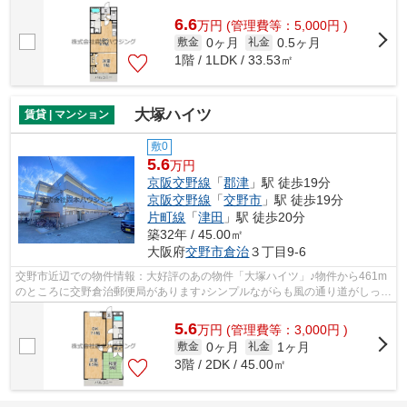
とは視力回復にも繋がりますので健康...
6.6
万
円
(管理費等：5,000円 )
0ヶ月
0.5ヶ月
敷金
礼金
1階 / 1LDK / 33.53㎡
大塚ハイツ
賃貸 | マンション
敷0
5.6
万円
京阪交野線
「
郡津
」駅 徒歩19分
京阪交野線
「
交野市
」駅 徒歩19分
片町線
「
津田
」駅 徒歩20分
築32年 / 45.00㎡
大阪府
交野市
倉治
３丁目9-6
交野市近辺での物件情報：大好評のあの物件「大塚ハイツ」♪物件から461m
のところに交野倉治郵便局があります♪シンプルながらも風の通り道がしっか
り造られている物件です♪最上階の物件...
5.6
万
円
(管理費等：3,000円 )
0ヶ月
1ヶ月
敷金
礼金
3階 / 2DK / 45.00㎡