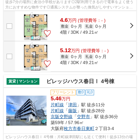
徒歩7分の場所に倉治小学校があります◎2駅利用できるので電車をよく使う
方におすすめな物件です◎通風システムが整った換気がしやすいマンション
です◎自走式駐車場がある物件です◎交野...
4.6
万
円
(管理費等：- )
0ヶ月
0ヶ月
敷金
礼金
4階 / 3DK / 49.21㎡
5.12
万
円
(管理費等：- )
0ヶ月
0ヶ月
敷金
礼金
4階 / 3DK / 49.21㎡
ビレッジハウス春日Ⅰ 4号棟
賃貸 | マンション
フリーレント
敷0
礼0
5.46
万円
片町線
「
津田
」駅 徒歩11分
片町線
「
藤阪
」駅 徒歩28分
京阪交野線
「
交野市
」駅 徒歩36分
築59年 / 57.96㎡
大阪府
枚方市
春日東町
２丁目3-4
ビレッジハウス春日Ⅰ 4号棟：片町線津田駅にも近くて便利！徒歩13分の場