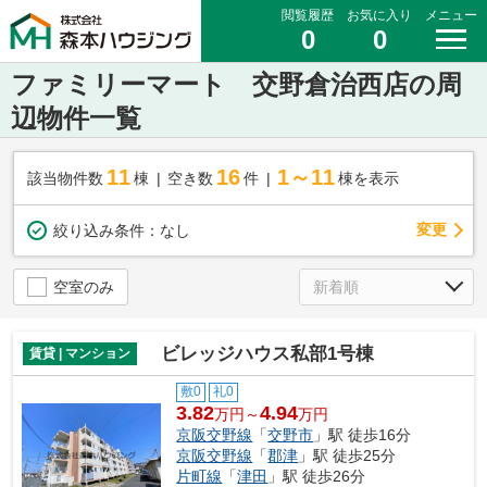
閲覧履歴
お気に入り
メニュー
0
0
ファミリーマート 交野倉治西店の周
辺物件一覧
11
16
1～11
該当物件数
棟
空き数
件
棟を表示
変更
絞り込み条件：
なし
空室のみ
ビレッジハウス私部1号棟
賃貸 | マンション
敷0
礼0
3.82
4.94
万円～
万円
京阪交野線
「
交野市
」駅 徒歩16分
京阪交野線
「
郡津
」駅 徒歩25分
片町線
「
津田
」駅 徒歩26分