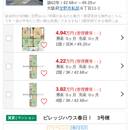
築62年 / 42.68㎡～49.20㎡
大阪府
交野市
私部
８丁目11-1
徒歩8分の距離に交野みらい学園があるのも魅力！眺望良好な物件はこちら
です！道が平坦だと買い物も快適にできますね！2駅利用できる場所にある
ので利便性が高いです！できるだけ早め...
4.94
万
円
(管理費等：- )
0ヶ月
0ヶ月
敷金
礼金
1階 / 3DK / 49.20㎡
4.22
万
円
(管理費等：- )
0ヶ月
0ヶ月
敷金
礼金
2階 / 3K / 42.68㎡
3.82
万
円
(管理費等：- )
0ヶ月
0ヶ月
敷金
礼金
4階 / 3K / 42.68㎡
ビレッジハウス春日Ⅰ 3号棟
賃貸 | マンション
フリーレント
敷0
礼0