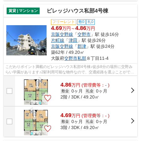
ビレッジハウス私部4号棟
賃貸 | マンション
フリーレント
敷0
礼0
4.69
4.86
万円～
万円
京阪交野線
「
交野市
」駅 徒歩16分
片町線
「
津田
」駅 徒歩26分
京阪交野線
「
郡津
」駅 徒歩24分
築62年 / 49.20㎡
大阪府
交野市
私部
８丁目11-4
こだわりポイント満載のビレッジハウス私部4号棟♪徒歩8分の場所に交野み
らい学園があります♪2駅利用可能な物件なので、交通経路を選ぶことができ
ます♪風通しが良く、湿気やカビの心配...
4.86
万
円
(管理費等：- )
0ヶ月
0ヶ月
敷金
礼金
2階 / 3DK / 49.20㎡
4.69
万
円
(管理費等：- )
0ヶ月
0ヶ月
敷金
礼金
3階 / 3DK / 49.20㎡