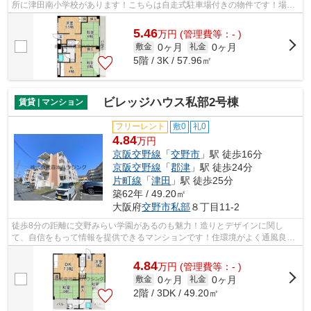
所に津田南小学校があります！こちらは自走式駐車場付きの物件です！場所
が平坦なのは、ランニングをする上で抑...
5.46
万
円
(管理費等：- )
0ヶ月
0ヶ月
敷金
礼金
5階 / 3K / 57.96㎡
ビレッジハウス私部2号棟
賃貸 | マンション
フリーレント
敷0
礼0
4.84
万円
京阪交野線
「
交野市
」駅 徒歩16分
京阪交野線
「
郡津
」駅 徒歩24分
片町線
「
津田
」駅 徒歩25分
築62年 / 49.20㎡
大阪府
交野市
私部
８丁目11-2
徒歩8分の距離に交野みらい学園があるのも魅力！造りとデザインに関し
て、自信をもって情報を提供できるマンションです！住環境がよく通風良好
で日も入る物件をご提供します！ゴミ出し...
4.84
万
円
(管理費等：- )
0ヶ月
0ヶ月
敷金
礼金
2階 / 3DK / 49.20㎡