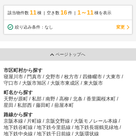
11
16
1～11
該当物件数
棟
空き数
件
棟を表示
変更
絞り込み条件：
なし
ページトップへ
市区町村から探す
寝屋川市
/
門真市
/
交野市
/
枚方市
/
四條畷市
/
大東市
/
守口市
/
大阪市旭区
/
大阪市東成区
/
東大阪市
町名から探す
天野が原町
/
私部
/
南野
/
高柳
/
北条
/
香里園桜木町
/
星田
/
私部西
/
藤田町
/
蔀屋本町
路線から探す
京阪本線
/
片町線
/
京阪交野線
/
大阪モノレール本線
/
地下鉄谷町線
/
地下鉄今里筋線
/
地下鉄長堀鶴見緑地
/
地下鉄中央線
/
地下鉄千日前線
/
大阪環状線