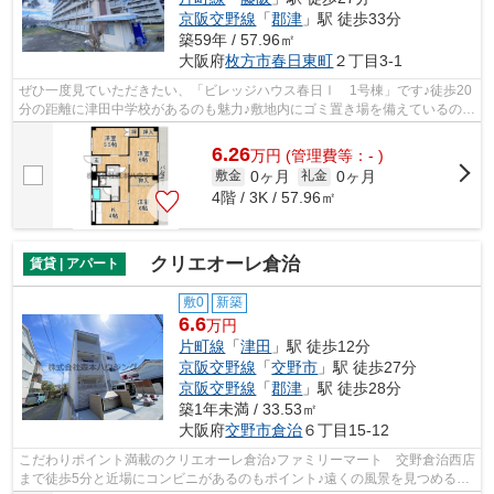
京阪交野線
「
郡津
」駅 徒歩33分
築59年 / 57.96㎡
大阪府
枚方市
春日東町
２丁目3-1
ぜひ一度見ていただきたい、「ビレッジハウス春日Ⅰ 1号棟」です♪徒歩20
分の距離に津田中学校があるのも魅力♪敷地内にゴミ置き場を備えているので
敷地外に出る必要が無く、ごみ出しが...
6.26
万
円
(管理費等：- )
0ヶ月
0ヶ月
敷金
礼金
4階 / 3K / 57.96㎡
クリエオーレ倉治
賃貸 | アパート
敷0
新築
6.6
万円
片町線
「
津田
」駅 徒歩12分
京阪交野線
「
交野市
」駅 徒歩27分
京阪交野線
「
郡津
」駅 徒歩28分
築1年未満 / 33.53㎡
大阪府
交野市
倉治
６丁目15-12
こだわりポイント満載のクリエオーレ倉治♪ファミリーマート 交野倉治西店
まで徒歩5分と近場にコンビニがあるのもポイント♪遠くの風景を見つめるこ