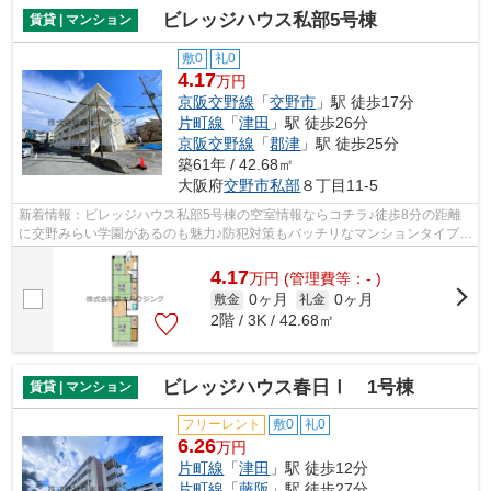
ビレッジハウス私部5号棟
賃貸 | マンション
敷0
礼0
4.17
万円
京阪交野線
「
交野市
」駅 徒歩17分
片町線
「
津田
」駅 徒歩26分
京阪交野線
「
郡津
」駅 徒歩25分
築61年 / 42.68㎡
大阪府
交野市
私部
８丁目11-5
新着情報：ビレッジハウス私部5号棟の空室情報ならコチラ♪徒歩8分の距離
に交野みらい学園があるのも魅力♪防犯対策もバッチリなマンションタイプの
物件です♪常に新鮮な空気を取り入れら...
4.17
万
円
(管理費等：- )
0ヶ月
0ヶ月
敷金
礼金
2階 / 3K / 42.68㎡
ビレッジハウス春日Ⅰ 1号棟
賃貸 | マンション
フリーレント
敷0
礼0
6.26
万円
片町線
「
津田
」駅 徒歩12分
片町線
「
藤阪
」駅 徒歩27分