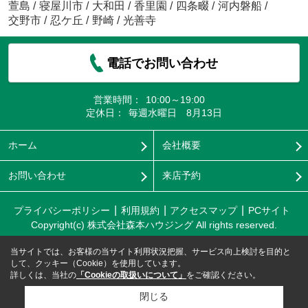
萱島
/
寝屋川市
/
大和田
/
香里園
/
四条畷
/
河内磐船
/
交野市
/
忍ケ丘
/
野崎
/
光善寺
電話でお問い合わせ
営業時間：
10:00～19:00
定休日：
毎週水曜日 8月13日
ホーム
会社概要
お問い合わせ
来店予約
プライバシーポリシー
利用規約
アクセスマップ
PCサイト
Copyright(c) 株式会社森本ハウジング All rights reserved.
当サイトでは、お客様の当サイト利用状況把握、サービス向上検討を目的と
して、クッキー（Cookie）を使用しています。
詳しくは、当社の
「Cookieの取扱いについて」
をご確認ください。
閉じる