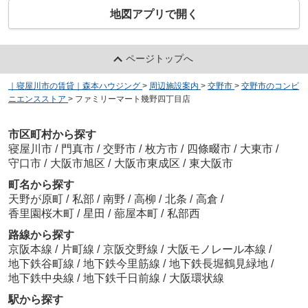
地図アプリで開く
ページトップへ
｜寝屋川市の賃貸｜森本ハウジング
>
周辺施設案内
>
交野市
>
交野市のコンビ
ニエンスストア
>
ファミリーマート幾野四丁目店
市区町村から探す
寝屋川市
/
門真市
/
交野市
/
枚方市
/
四條畷市
/
大東市
/
守口市
/
大阪市旭区
/
大阪市東成区
/
東大阪市
町名から探す
天野が原町
/
私部
/
南野
/
高柳
/
北条
/
高倉
/
香里園桜木町
/
星田
/
蔀屋本町
/
私部西
路線から探す
京阪本線
/
片町線
/
京阪交野線
/
大阪モノレール本線
/
地下鉄谷町線
/
地下鉄今里筋線
/
地下鉄長堀鶴見緑地
/
地下鉄中央線
/
地下鉄千日前線
/
大阪環状線
駅から探す