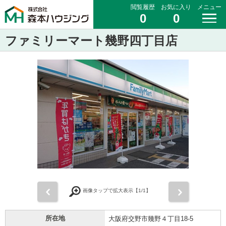
閲覧履歴
お気に入り
メニュー
0
0
ファミリーマート幾野四丁目店
前
次
画像タップで拡大表示【
1
/1】
所在地
大阪府交野市幾野４丁目18-5