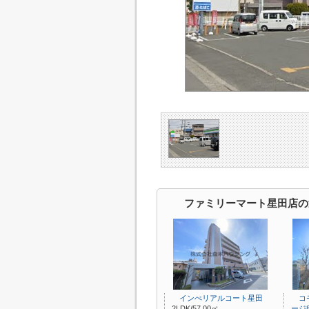
ファミリーマート星田店の
インぺリアルコート星田
コモ
2LDK/57.00㎡
ージ