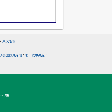
/
東大阪市
鉄長堀鶴見緑地
/
地下鉄中央線
/
ツ 2階