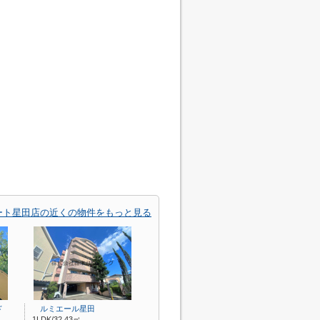
ート星田店の近くの物件をもっと見る
ド
ルミエール星田
1LDK/32.43㎡