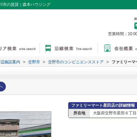
川市の賃貸｜森本ハウジング
営業時間：10:0
周辺施設案内
>
交野市
>
交野市のコンビニエンスストア
>
ファミリーマ
へ
ファミリーマート星田店の詳細情報
所在地
大阪府交野市星田６丁目1