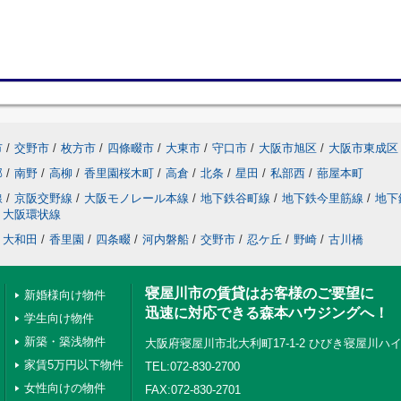
市
/
交野市
/
枚方市
/
四條畷市
/
大東市
/
守口市
/
大阪市旭区
/
大阪市東成区
部
/
南野
/
高柳
/
香里園桜木町
/
高倉
/
北条
/
星田
/
私部西
/
蔀屋本町
線
/
京阪交野線
/
大阪モノレール本線
/
地下鉄谷町線
/
地下鉄今里筋線
/
地下
大阪環状線
大和田
/
香里園
/
四条畷
/
河内磐船
/
交野市
/
忍ケ丘
/
野崎
/
古川橋
寝屋川市の賃貸はお客様のご要望に
新婚様向け物件
迅速に対応できる森本ハウジングへ！
学生向け物件
新築・築浅物件
大阪府寝屋川市北大利町17-1-2 ひびき寝屋川ハイ
家賃5万円以下物件
TEL:072-830-2700
女性向けの物件
FAX:072-830-2701