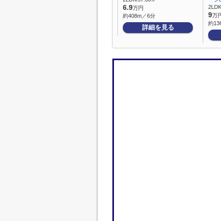
6.9
2LDK
万円
9
万
約408m／6分
約13
詳細を見る