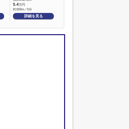
5.4
万円
約368m／5分
詳細を見る