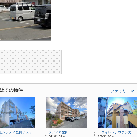
近くの物件
ファミリーマ
ンシティ星田アステ
ラフィネ星田
ヴィレッジヴァンガー
8…
3LDK/61.26㎡
1R/23.10㎡