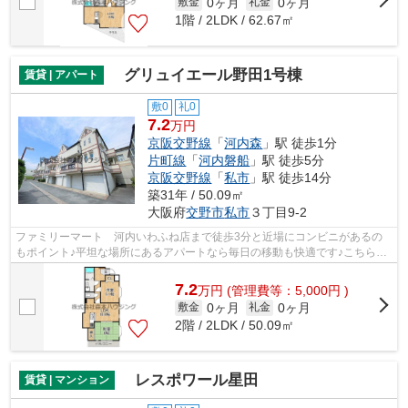
0ヶ月
0ヶ月
敷金
礼金
1階 / 2LDK / 62.67㎡
グリュイエール野田1号棟
賃貸 | アパート
敷0
礼0
7.2
万円
京阪交野線
「
河内森
」駅 徒歩1分
片町線
「
河内磐船
」駅 徒歩5分
京阪交野線
「
私市
」駅 徒歩14分
築31年 / 50.09㎡
大阪府
交野市
私市
３丁目9-2
ファミリーマート 河内いわふね店まで徒歩3分と近場にコンビニがあるの
もポイント♪平坦な場所にあるアパートなら毎日の移動も快適です♪こちらの
物件はアパートです♪こちらの物件、通...
7.2
万
円
(管理費等：5,000円 )
0ヶ月
0ヶ月
敷金
礼金
2階 / 2LDK / 50.09㎡
レスポワール星田
賃貸 | マンション