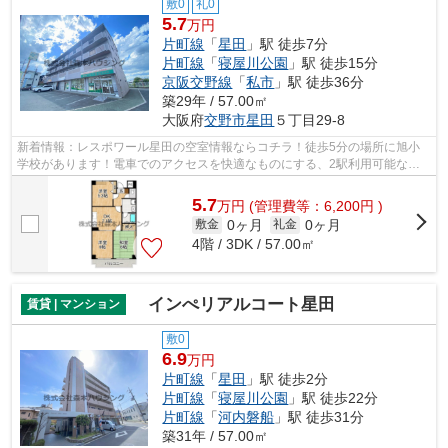
敷0
礼0
5.7
万円
片町線
「
星田
」駅 徒歩7分
片町線
「
寝屋川公園
」駅 徒歩15分
京阪交野線
「
私市
」駅 徒歩36分
築29年 / 57.00㎡
大阪府
交野市
星田
５丁目29-8
新着情報：レスポワール星田の空室情報ならコチラ！徒歩5分の場所に旭小
学校があります！電車でのアクセスを快適なものにする、2駅利用可能な物
件です！敷地内には使いやすいごみ置き...
5.7
万
円
(管理費等：6,200円 )
0ヶ月
0ヶ月
敷金
礼金
4階 / 3DK / 57.00㎡
インぺリアルコート星田
賃貸 | マンション
敷0
6.9
万円
片町線
「
星田
」駅 徒歩2分
片町線
「
寝屋川公園
」駅 徒歩22分
片町線
「
河内磐船
」駅 徒歩31分
築31年 / 57.00㎡