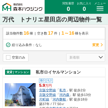
閲覧履歴
お気に入り
メニュー
0
0
万代 トナリエ星田店の周辺物件一覧
16
17
1～16
該当物件数
棟
空き数
件
棟を表示
変更
絞り込み条件：
なし
空室のみ
私市ロイヤルマンション
賃貸 | マンション
敷0
礼0
5.9
万円
京阪交野線
「
私市
」駅 徒歩2分
京阪交野線
「
河内森
」駅 徒歩13分
片町線
「
河内磐船
」駅 徒歩18分
築37年 / 77.50㎡