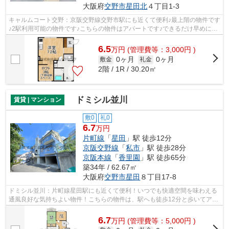
大阪府
交野市
星田北
４丁目1-3
キャルムコート交野：京阪交野線交野市駅にも近くて便利♪最上階の物件です
♪2駅利用可能の物件です♪こちらの物件はアパートです♪できるだけ早めに不
動産情報を集めたい方は当社スタッフ...
6.5
万
円
(管理費等：3,000円 )
0ヶ月
0ヶ月
敷金
礼金
2階 / 1R / 30.20㎡
ドミシル並川
賃貸 | マンション
敷0
礼0
6.7
万円
片町線
「
星田
」駅 徒歩12分
京阪交野線
「
私市
」駅 徒歩28分
京阪本線
「
香里園
」駅 徒歩65分
築34年 / 62.67㎡
大阪府
交野市
星田
８丁目17-8
ドミシル並川：片町線星田駅にも近くて便利！いつでも快適空間を味わえる
通風良好な気持ちよい物件！こちらの物件は、駅へも徒歩12分と歩いてアク
セスできます！こちらはマンションタ...
6.7
万
円
(管理費等：5,000円 )