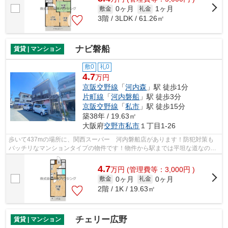
0ヶ月
1ヶ月
敷金
礼金
3階 / 3LDK / 61.26㎡
ナビ磐船
賃貸 | マンション
敷0
礼0
4.7
万円
京阪交野線
「
河内森
」駅 徒歩1分
片町線
「
河内磐船
」駅 徒歩3分
京阪交野線
「
私市
」駅 徒歩15分
築38年 / 19.63㎡
大阪府
交野市
私市
１丁目1-26
歩いて437mの場所に、関西スーパー 河内磐船店があります！防犯対策も
バッチリなマンションタイプの物件です！物件から駅までは平坦な道なの
で、快適に移動できます！2駅利用可能なマ...
4.7
万
円
(管理費等：3,000円 )
0ヶ月
0ヶ月
敷金
礼金
2階 / 1K / 19.63㎡
チェリー広野
賃貸 | マンション