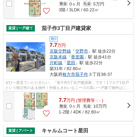
0ヶ月
5万円
敷金
礼金
3階 / 3LDK / 60.22㎡
茄子作3丁目戸建貸家
賃貸 | 一戸建て
敷0
7.7
万円
京阪交野線
「
交野市
」駅 徒歩22分
京阪本線
「
香里園
」駅 徒歩41分
片町線
「
星田
」駅 徒歩22分
築31年 / 82.80㎡
大阪府
枚方市
茄子作
３丁目38-37
ぜひ一度見ていただきたい、「茄子作3丁目戸建貸家」です！1フロア1住戸
という独立性のある物件！外観もきれいなニーズの高い一戸建て物件はこち
らです！冬場の換気にも適した、風通し...
7.7
万
円
(管理費等：- )
0ヶ月
10万円
敷金
礼金
1-2階 / 4DK / 82.80㎡
キャルムコート星田
賃貸 | アパート