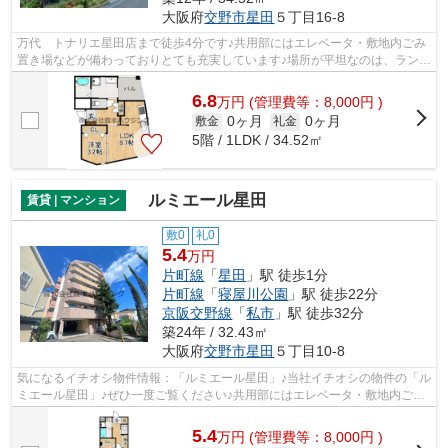
大阪府
交野市
星田
５丁目16-8
万代 トナリエ星田店まで徒歩4分です♪共用部にはエレベータ・敷地内ごみ
置き場などが備わっておりとても充実しています♪場所が平坦なのは、ランニ
ングをする上で抑えたいポイントです...
6.8
万
円
(管理費等：8,000円 )
0ヶ月
0ヶ月
敷金
礼金
5階 / 1LDK / 34.52㎡
ルミエール星田
賃貸 | マンション
敷0
礼0
5.4
万円
片町線
「
星田
」駅 徒歩1分
片町線
「
寝屋川公園
」駅 徒歩22分
京阪交野線
「
私市
」駅 徒歩32分
築24年 / 32.43㎡
大阪府
交野市
星田
５丁目10-8
気になるイチオシ物件情報：「ルミエール星田」♪当社イチオシの物件の「ル
ミエール星田」♪ぜひ一度ご覧ください♪共用部にはエレベータ・敷地内ごみ
置き場など様々な設備やサービスが揃...
5.4
万
円
(管理費等：8,000円 )