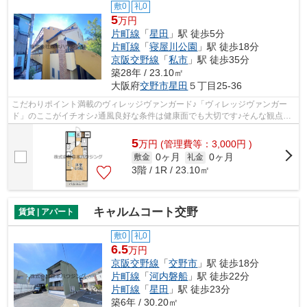
敷0
礼0
5
万円
片町線
「
星田
」駅 徒歩5分
片町線
「
寝屋川公園
」駅 徒歩18分
京阪交野線
「
私市
」駅 徒歩35分
築28年 / 23.10㎡
大阪府
交野市
星田
５丁目25-36
こだわりポイント満載のヴィレッジヴァンガード♪「ヴィレッジヴァンガー
ド」のここがイチオシ♪通風良好な条件は健康面でも大切です♪そんな観点か
らもおすすめのマンションをご提供しま...
5
万
円
(管理費等：3,000円 )
0ヶ月
0ヶ月
敷金
礼金
3階 / 1R / 23.10㎡
キャルムコート交野
賃貸 | アパート
敷0
礼0
6.5
万円
京阪交野線
「
交野市
」駅 徒歩18分
片町線
「
河内磐船
」駅 徒歩22分
片町線
「
星田
」駅 徒歩23分
築6年 / 30.20㎡