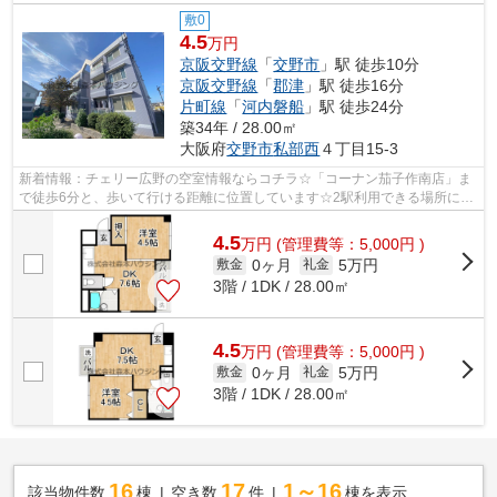
敷0
4.5
万円
京阪交野線
「
交野市
」駅 徒歩10分
京阪交野線
「
郡津
」駅 徒歩16分
片町線
「
河内磐船
」駅 徒歩24分
築34年 / 28.00㎡
大阪府
交野市
私部西
４丁目15-3
新着情報：チェリー広野の空室情報ならコチラ☆「コーナン茄子作南店」ま
で徒歩6分と、歩いて行ける距離に位置しています☆2駅利用できる場所にあ
り、行き先に合わせて使い分けができま...
4.5
万
円
(管理費等：5,000円 )
0ヶ月
5万円
敷金
礼金
3階 / 1DK / 28.00㎡
4.5
万
円
(管理費等：5,000円 )
0ヶ月
5万円
敷金
礼金
3階 / 1DK / 28.00㎡
16
17
1～16
該当物件数
棟
空き数
件
棟を表示