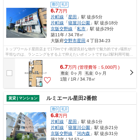
敷0
礼0
6.7
万円
片町線
「
星田
」駅 徒歩5分
片町線
「
寝屋川公園
」駅 徒歩18分
京阪交野線
「
私市
」駅 徒歩29分
築11年 / 34.78㎡
大阪府
交野市
星田
４丁目34-23
トップワールド星田店まで170mです♪眺望良好な物件で魅力的です♪場所が
平坦なのは、ランニングをする上で抑えたいポイントですね♪2駅利用可能な
利便性の高い物件です♪交野市エリアにあ...
6.7
万
円
(管理費等：5,000円 )
0ヶ月
0ヶ月
敷金
礼金
1階 / 1R / 34.78㎡
ルミエール星田2番館
賃貸 | マンション
敷0
礼0
6.8
万円
片町線
「
星田
」駅 徒歩1分
片町線
「
寝屋川公園
」駅 徒歩21分
京阪交野線
「
河内森
」駅 徒歩31分
築12年 / 34.52㎡