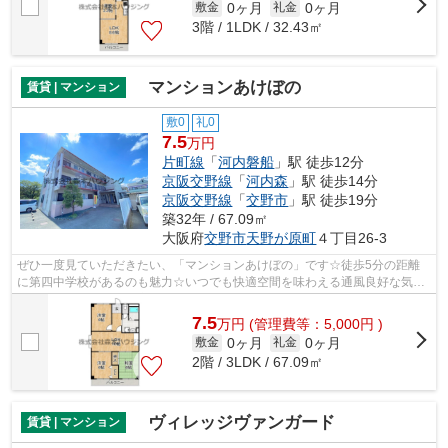
0ヶ月
0ヶ月
敷金
礼金
3階 / 1LDK / 32.43㎡
マンションあけぼの
賃貸 | マンション
敷0
礼0
7.5
万円
片町線
「
河内磐船
」駅 徒歩12分
京阪交野線
「
河内森
」駅 徒歩14分
京阪交野線
「
交野市
」駅 徒歩19分
築32年 / 67.09㎡
大阪府
交野市
天野が原町
４丁目26-3
ぜひ一度見ていただきたい、「マンションあけぼの」です☆徒歩5分の距離
に第四中学校があるのも魅力☆いつでも快適空間を味わえる通風良好な気持
ちよい物件☆駅近くに立地する物件で、徒...
7.5
万
円
(管理費等：5,000円 )
0ヶ月
0ヶ月
敷金
礼金
2階 / 3LDK / 67.09㎡
ヴィレッジヴァンガード
賃貸 | マンション