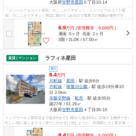
大阪府
交野市
星田
５丁目10-14
「インぺリアルコート星田」のここがイチオシ！「インぺリアルコート星
田」のここがイチオシ！周辺に駅が2つあるので電車での移動が便利です！
駅まで平坦な場所で移動もラクな物件です...
6.9
万
円
(管理費等：9,000円 )
0ヶ月
2ヶ月
敷金
礼金
3階 / 2LDK / 57.00㎡
ラフィネ星田
賃貸 | マンション
敷0
8.4
万円
片町線
「
星田
」駅 徒歩6分
片町線
「
寝屋川公園
」駅 徒歩19分車10
分 2.0km
京阪交野線
「
私市
」駅 徒歩35分
築27年 / 61.26㎡
大阪府
交野市
星田
４丁目36-10
トップワールド星田店まで徒歩5分です♪駅から徒歩6分に立地する物件です♪
忙しい朝に遠くまでゴミ捨てに行かずに済むように、共用部にゴミ置き場を
備え付けております♪こちらの物件には...
8.4
万
円
(管理費等：5,000円 )