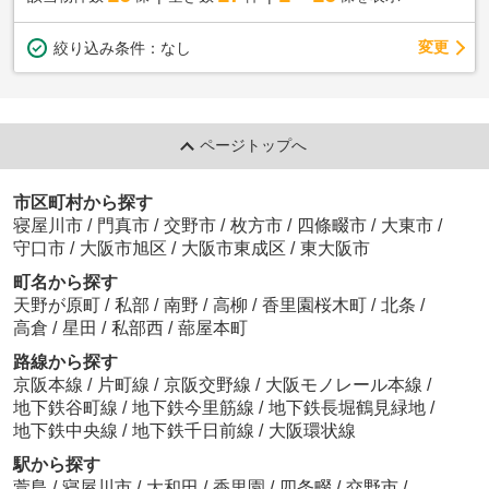
変更
絞り込み条件：
なし
ページトップへ
市区町村から探す
寝屋川市
/
門真市
/
交野市
/
枚方市
/
四條畷市
/
大東市
/
守口市
/
大阪市旭区
/
大阪市東成区
/
東大阪市
町名から探す
天野が原町
/
私部
/
南野
/
高柳
/
香里園桜木町
/
北条
/
高倉
/
星田
/
私部西
/
蔀屋本町
路線から探す
京阪本線
/
片町線
/
京阪交野線
/
大阪モノレール本線
/
地下鉄谷町線
/
地下鉄今里筋線
/
地下鉄長堀鶴見緑地
/
地下鉄中央線
/
地下鉄千日前線
/
大阪環状線
駅から探す
萱島
/
寝屋川市
/
大和田
/
香里園
/
四条畷
/
交野市
/