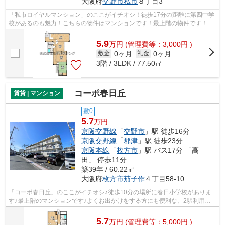
大阪府
交野市
私市
８丁目3
「私市ロイヤルマンション」のここがイチオシ！徒歩17分の距離に第四中学
校があるのも魅力！こちらの物件はマンションです！最上階の物件です！で
きるだけ早めに不動産情報を集めたい...
5.9
万
円
(管理費等：3,000円 )
0ヶ月
0ヶ月
敷金
礼金
3階 / 3LDK / 77.50㎡
コーポ春日丘
賃貸 | マンション
敷0
5.7
万円
京阪交野線
「
交野市
」駅 徒歩16分
京阪交野線
「
郡津
」駅 徒歩23分
京阪本線
「
枚方市
」駅 バス17分 「高
田」 停歩11分
築39年 / 60.22㎡
大阪府
枚方市
茄子作
４丁目58-10
「コーポ春日丘」のここがイチオシ♪徒歩10分の場所に春日小学校がありま
す♪最上階のマンションです♪よくお出かけをする方にも便利な、2駅利用可
能なマンションです♪できるだけ早めに不...
5.7
万
円
(管理費等：5,000円 )