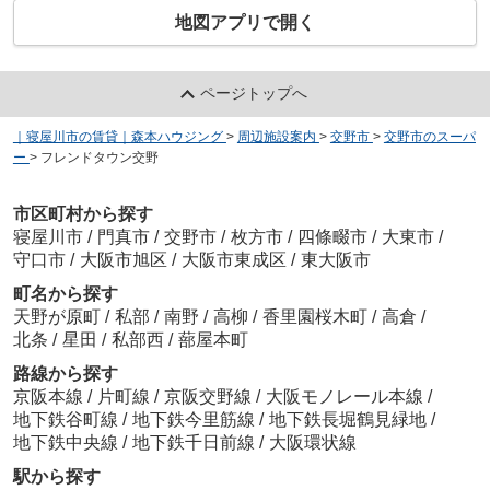
地図アプリで開く
ページトップへ
｜寝屋川市の賃貸｜森本ハウジング
>
周辺施設案内
>
交野市
>
交野市のスーパ
ー
>
フレンドタウン交野
市区町村から探す
寝屋川市
/
門真市
/
交野市
/
枚方市
/
四條畷市
/
大東市
/
守口市
/
大阪市旭区
/
大阪市東成区
/
東大阪市
町名から探す
天野が原町
/
私部
/
南野
/
高柳
/
香里園桜木町
/
高倉
/
北条
/
星田
/
私部西
/
蔀屋本町
路線から探す
京阪本線
/
片町線
/
京阪交野線
/
大阪モノレール本線
/
地下鉄谷町線
/
地下鉄今里筋線
/
地下鉄長堀鶴見緑地
/
地下鉄中央線
/
地下鉄千日前線
/
大阪環状線
駅から探す