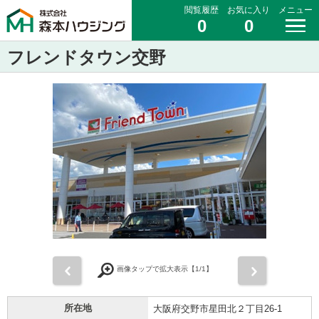
閲覧履歴
お気に入り
メニュー
0
0
フレンドタウン交野
前
次
画像タップで拡大表示【
1
/1】
所在地
大阪府交野市星田北２丁目26-1