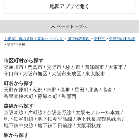
地図アプリで開く
ページトップへ
｜寝屋川市の賃貸｜森本ハウジング
>
周辺施設案内
>
交野市
>
交野市の中学校
>
第四中学校
市区町村から探す
寝屋川市
/
門真市
/
交野市
/
枚方市
/
四條畷市
/
大東市
/
守口市
/
大阪市旭区
/
大阪市東成区
/
東大阪市
町名から探す
天野が原町
/
私部
/
南野
/
高柳
/
星田
/
北条
/
高倉
/
香里園桜木町
/
蔀屋本町
/
私部西
路線から探す
京阪本線
/
片町線
/
京阪交野線
/
大阪モノレール本線
/
地下鉄谷町線
/
地下鉄今里筋線
/
地下鉄長堀鶴見緑地
/
地下鉄中央線
/
地下鉄千日前線
/
大阪環状線
駅から探す