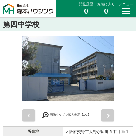
閲覧履歴
お気に入り
メニュー
0
0
第四中学校
前
次
画像タップで拡大表示【
1
/1】
所在地
大阪府交野市天野が原町５丁目65-1