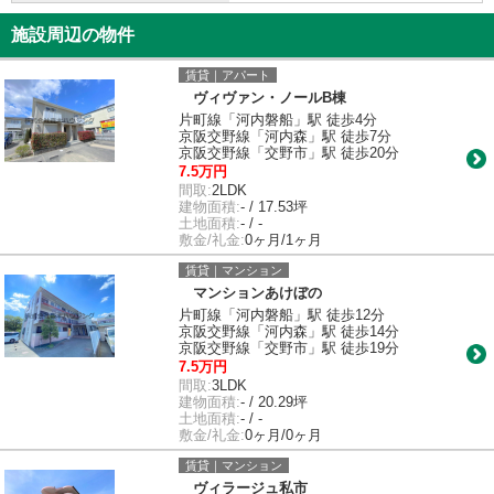
施設周辺の物件
賃貸｜アパート
ヴィヴァン・ノールB棟
片町線「河内磐船」駅 徒歩4分
京阪交野線「河内森」駅 徒歩7分
京阪交野線「交野市」駅 徒歩20分
7.5万円
間取:
2LDK
建物面積:
- / 17.53坪
土地面積:
- / -
敷金/礼金:
0ヶ月/1ヶ月
賃貸｜マンション
マンションあけぼの
片町線「河内磐船」駅 徒歩12分
京阪交野線「河内森」駅 徒歩14分
京阪交野線「交野市」駅 徒歩19分
7.5万円
間取:
3LDK
建物面積:
- / 20.29坪
土地面積:
- / -
敷金/礼金:
0ヶ月/0ヶ月
賃貸｜マンション
ヴィラージュ私市