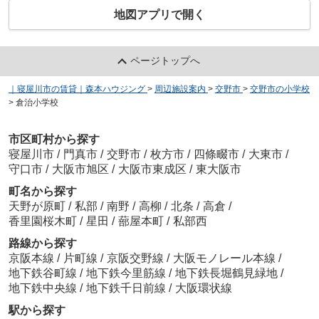
地図アプリで開く
ページトップへ
｜寝屋川市の賃貸｜森本ハウジング
>
周辺施設案内
>
交野市
>
交野市の小学校
>
倉治小学校
市区町村から探す
寝屋川市
/
門真市
/
交野市
/
枚方市
/
四條畷市
/
大東市
/
守口市
/
大阪市旭区
/
大阪市東成区
/
東大阪市
町名から探す
天野が原町
/
私部
/
南野
/
高柳
/
北条
/
高倉
/
香里園桜木町
/
星田
/
蔀屋本町
/
私部西
路線から探す
京阪本線
/
片町線
/
京阪交野線
/
大阪モノレール本線
/
地下鉄谷町線
/
地下鉄今里筋線
/
地下鉄長堀鶴見緑地
/
地下鉄中央線
/
地下鉄千日前線
/
大阪環状線
駅から探す