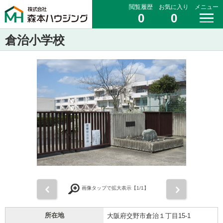
閲覧履歴
お気に入り
メニュー
0
0
倉治小学校
前
次
画像タップで拡大表示【
1
/1】
所在地
大阪府交野市倉治１丁目15-1