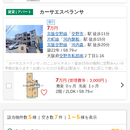
カーサエスペランサ
賃貸 | アパート
敷0
7
万円
京阪交野線
「
交野市
」駅 徒歩11分
片町線
「
河内磐船
」駅 徒歩15分
京阪交野線
「
河内森
」駅 徒歩20分
築22年 / 58.79㎡
大阪府
交野市
私部南
２丁目1-16
「カーサエスペランサ」のここがイチオシ！徒歩15分の場所に交野みらい小
学校があります！お使いいただける駅は2駅あり、行き先に応じて使い分け
ができます！室内に新鮮な空気を取り入...
7
万
円
(管理費等：3,000円 )
0ヶ月
1ヶ月
敷金
礼金
2階 / 2LDK / 58.79㎡
5
7
1～5
該当物件数
棟
空き数
件
棟を表示