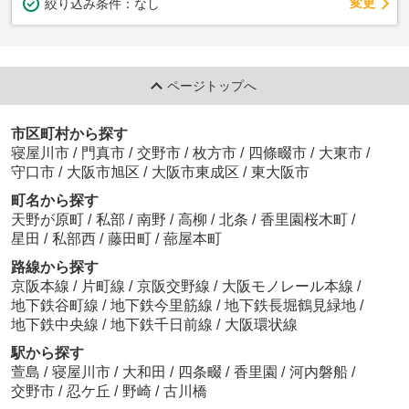
変更
絞り込み条件：
なし
ページトップへ
市区町村から探す
寝屋川市
/
門真市
/
交野市
/
枚方市
/
四條畷市
/
大東市
/
守口市
/
大阪市旭区
/
大阪市東成区
/
東大阪市
町名から探す
天野が原町
/
私部
/
南野
/
高柳
/
北条
/
香里園桜木町
/
星田
/
私部西
/
藤田町
/
蔀屋本町
路線から探す
京阪本線
/
片町線
/
京阪交野線
/
大阪モノレール本線
/
地下鉄谷町線
/
地下鉄今里筋線
/
地下鉄長堀鶴見緑地
/
地下鉄中央線
/
地下鉄千日前線
/
大阪環状線
駅から探す
萱島
/
寝屋川市
/
大和田
/
四条畷
/
香里園
/
河内磐船
/
交野市
/
忍ケ丘
/
野崎
/
古川橋