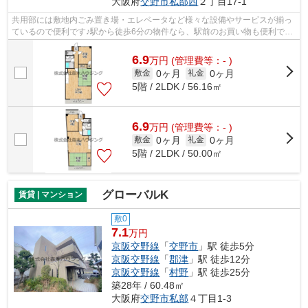
大阪府
交野市
私部西
２丁目17-1
共用部には敷地内ごみ置き場・エレベータなど様々な設備やサービスが揃っ
ているので便利です♪駅から徒歩6分の物件なら、駅前のお買い物も便利です
♪行き先に応じて駅を選べる2駅利用可...
6.9
万
円
(管理費等：- )
0ヶ月
0ヶ月
敷金
礼金
5階 / 2LDK / 56.16㎡
6.9
万
円
(管理費等：- )
0ヶ月
0ヶ月
敷金
礼金
5階 / 2LDK / 50.00㎡
グローバルK
賃貸 | マンション
敷0
7.1
万円
京阪交野線
「
交野市
」駅 徒歩5分
京阪交野線
「
郡津
」駅 徒歩12分
京阪交野線
「
村野
」駅 徒歩25分
築28年 / 60.48㎡
大阪府
交野市
私部
４丁目1-3