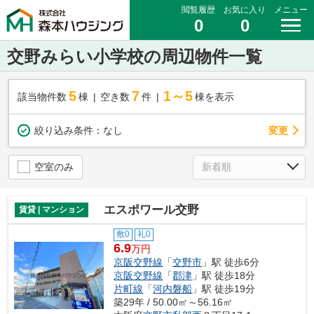
閲覧履歴
お気に入り
メニュー
0
0
交野みらい小学校の周辺物件一覧
5
7
1～5
該当物件数
棟
空き数
件
棟を表示
変更
絞り込み条件：
なし
空室のみ
エスポワール交野
賃貸 | マンション
敷0
礼0
6.9
万円
京阪交野線
「
交野市
」駅 徒歩6分
京阪交野線
「
郡津
」駅 徒歩18分
片町線
「
河内磐船
」駅 徒歩19分
築29年 / 50.00㎡～56.16㎡