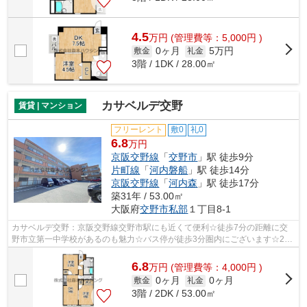
4.5
万
円
(管理費等：5,000円 )
0ヶ月
5万円
敷金
礼金
3階 / 1DK / 28.00㎡
カサベルデ交野
賃貸 | マンション
フリーレント
敷0
礼0
6.8
万円
京阪交野線
「
交野市
」駅 徒歩9分
片町線
「
河内磐船
」駅 徒歩14分
京阪交野線
「
河内森
」駅 徒歩17分
築31年 / 53.00㎡
大阪府
交野市
私部
１丁目8-1
カサベルデ交野：京阪交野線交野市駅にも近くて便利☆徒歩7分の距離に交
野市立第一中学校があるのも魅力☆バス停が徒歩3分圏内にございます☆2駅
利用ができるので電車の利用に役立つ物件...
6.8
万
円
(管理費等：4,000円 )
0ヶ月
0ヶ月
敷金
礼金
3階 / 2DK / 53.00㎡