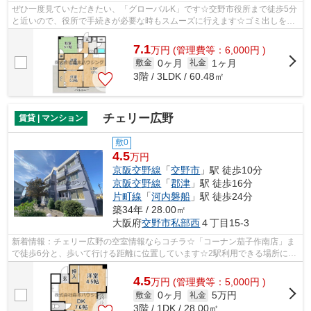
ぜひ一度見ていただきたい、「グローバルK」です☆交野市役所まで徒歩5分
と近いので、役所で手続きが必要な時もスムーズに行えます☆ゴミ出しを楽
にするために、遠くまで行かずに済むゴ...
7.1
万
円
(管理費等：6,000円 )
0ヶ月
1ヶ月
敷金
礼金
3階 / 3LDK / 60.48㎡
チェリー広野
賃貸 | マンション
敷0
4.5
万円
京阪交野線
「
交野市
」駅 徒歩10分
京阪交野線
「
郡津
」駅 徒歩16分
片町線
「
河内磐船
」駅 徒歩24分
築34年 / 28.00㎡
大阪府
交野市
私部西
４丁目15-3
新着情報：チェリー広野の空室情報ならコチラ☆「コーナン茄子作南店」ま
で徒歩6分と、歩いて行ける距離に位置しています☆2駅利用できる場所にあ
り、行き先に合わせて使い分けができま...
4.5
万
円
(管理費等：5,000円 )
0ヶ月
5万円
敷金
礼金
3階 / 1DK / 28.00㎡