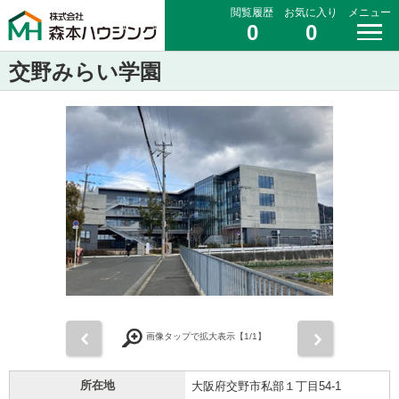
閲覧履歴
お気に入り
メニュー
0
0
交野みらい学園
前
次
画像タップで拡大表示【
1
/1】
所在地
大阪府交野市私部１丁目54-1