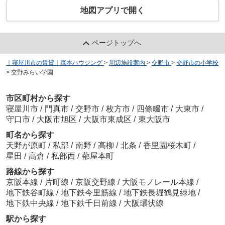
地図アプリで開く
ページトップへ
｜寝屋川市の賃貸｜森本ハウジング
>
周辺施設案内
>
交野市
>
交野市の小学校
>
交野みらい学園
市区町村から探す
寝屋川市
/
門真市
/
交野市
/
枚方市
/
四條畷市
/
大東市
/
守口市
/
大阪市旭区
/
大阪市東成区
/
東大阪市
町名から探す
天野が原町
/
私部
/
南野
/
高柳
/
北条
/
香里園桜木町
/
星田
/
高倉
/
私部西
/
蔀屋本町
路線から探す
京阪本線
/
片町線
/
京阪交野線
/
大阪モノレール本線
/
地下鉄谷町線
/
地下鉄今里筋線
/
地下鉄長堀鶴見緑地
/
地下鉄中央線
/
地下鉄千日前線
/
大阪環状線
駅から探す