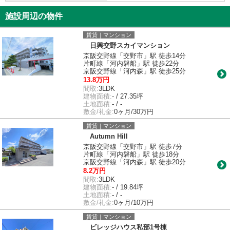
施設周辺の物件
賃貸｜マンション
日興交野スカイマンション
京阪交野線「交野市」駅 徒歩14分
片町線「河内磐船」駅 徒歩22分
京阪交野線「河内森」駅 徒歩25分
13.8万円
間取:
3LDK
建物面積:
- / 27.35坪
土地面積:
- / -
敷金/礼金:
0ヶ月/30万円
賃貸｜マンション
Autumn Hill
京阪交野線「交野市」駅 徒歩7分
片町線「河内磐船」駅 徒歩18分
京阪交野線「河内森」駅 徒歩20分
8.2万円
間取:
3LDK
建物面積:
- / 19.84坪
土地面積:
- / -
敷金/礼金:
0ヶ月/10万円
賃貸｜マンション
ビレッジハウス私部1号棟