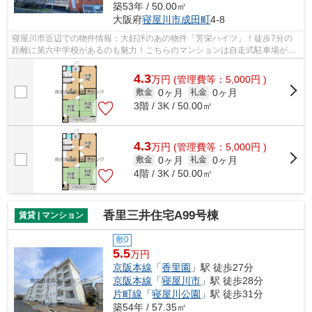
築53年 / 50.00㎡
大阪府
寝屋川市
成田町
4-8
寝屋川市近辺での物件情報：大好評のあの物件「芳栄ハイツ」！徒歩7分の
距離に第六中学校があるのも魅力！こちらのマンションは自走式駐車場がご
利用いただけます！様々な場所へのアク...
4.3
万
円
(管理費等：5,000円 )
0ヶ月
0ヶ月
敷金
礼金
3階 / 3K / 50.00㎡
4.3
万
円
(管理費等：5,000円 )
0ヶ月
0ヶ月
敷金
礼金
4階 / 3K / 50.00㎡
香里三井住宅A99号棟
賃貸 | マンション
敷0
5.5
万円
京阪本線
「
香里園
」駅 徒歩27分
京阪本線
「
寝屋川市
」駅 徒歩28分
片町線
「
寝屋川公園
」駅 徒歩31分
築54年 / 57.35㎡