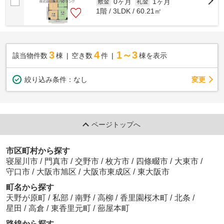
0ヶ月
1ヶ月
敷金
礼金
1階 / 3LDK / 60.21㎡
3
4
1～3
該当物件数
棟
空き数
件
棟を表示
変更
絞り込み条件：
なし
ページトップへ
市区町村から探す
寝屋川市
/
門真市
/
交野市
/
枚方市
/
四條畷市
/
大東市
/
守口市
/
大阪市旭区
/
大阪市東成区
/
東大阪市
町名から探す
天野が原町
/
私部
/
南野
/
高柳
/
香里園桜木町
/
北条
/
星田
/
高倉
/
東香里元町
/
蔀屋本町
路線から探す