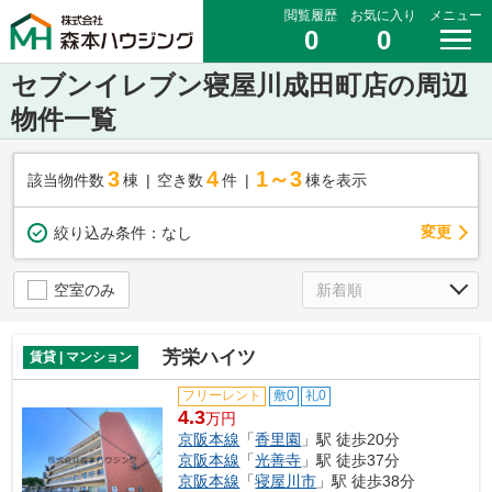
閲覧履歴
お気に入り
メニュー
0
0
セブンイレブン寝屋川成田町店の周辺
物件一覧
3
4
1～3
該当物件数
棟
空き数
件
棟を表示
変更
絞り込み条件：
なし
空室のみ
芳栄ハイツ
賃貸 | マンション
フリーレント
敷0
礼0
4.3
万円
京阪本線
「
香里園
」駅 徒歩20分
京阪本線
「
光善寺
」駅 徒歩37分
京阪本線
「
寝屋川市
」駅 徒歩38分