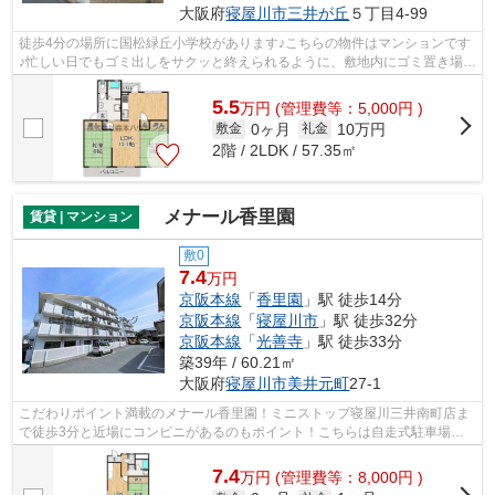
大阪府
寝屋川市
三井が丘
５丁目4-99
徒歩4分の場所に国松緑丘小学校があります♪こちらの物件はマンションです
♪忙しい日でもゴミ出しをサクッと終えられるように、敷地内にゴミ置き場を
設置しています♪ご利用可能な駅が2つ...
5.5
万
円
(管理費等：5,000円 )
0ヶ月
10万円
敷金
礼金
2階 / 2LDK / 57.35㎡
メナール香里園
賃貸 | マンション
敷0
7.4
万円
京阪本線
「
香里園
」駅 徒歩14分
京阪本線
「
寝屋川市
」駅 徒歩32分
京阪本線
「
光善寺
」駅 徒歩33分
築39年 / 60.21㎡
大阪府
寝屋川市
美井元町
27-1
こだわりポイント満載のメナール香里園！ミニストップ寝屋川三井南町店ま
で徒歩3分と近場にコンビニがあるのもポイント！こちらは自走式駐車場付
きの物件です！こちらのマンションから...
7.4
万
円
(管理費等：8,000円 )