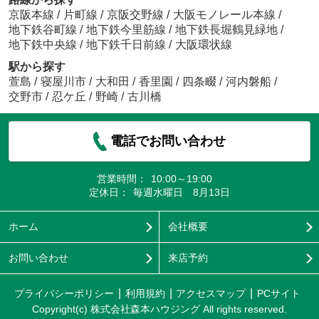
京阪本線
/
片町線
/
京阪交野線
/
大阪モノレール本線
/
地下鉄谷町線
/
地下鉄今里筋線
/
地下鉄長堀鶴見緑地
/
地下鉄中央線
/
地下鉄千日前線
/
大阪環状線
駅から探す
萱島
/
寝屋川市
/
大和田
/
香里園
/
四条畷
/
河内磐船
/
交野市
/
忍ケ丘
/
野崎
/
古川橋
電話でお問い合わせ
営業時間：
10:00～19:00
定休日：
毎週水曜日 8月13日
ホーム
会社概要
お問い合わせ
来店予約
プライバシーポリシー
利用規約
アクセスマップ
PCサイト
Copyright(c) 株式会社森本ハウジング All rights reserved.