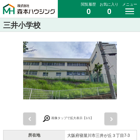
閲覧履歴
お気に入り
メニュー
0
0
三井小学校
前
次
画像タップで拡大表示【
1
/1】
所在地
大阪府寝屋川市三井が丘３丁目7-3