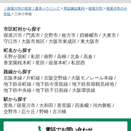
｜寝屋川市の賃貸｜森本ハウジング
>
周辺施設案内
>
寝屋川市
>
寝屋川市の小
学校
>
三井小学校
市区町村から探す
寝屋川市
/
門真市
/
交野市
/
枚方市
/
四條畷市
/
大東市
/
守口市
/
大阪市旭区
/
大阪市東成区
/
東大阪市
町名から探す
天野が原町
/
私部
/
南野
/
高柳
/
北条
/
高倉
/
香里園桜木町
/
星田
/
蔀屋本町
/
私部西
路線から探す
京阪本線
/
片町線
/
京阪交野線
/
大阪モノレール本線
/
地下鉄谷町線
/
地下鉄今里筋線
/
地下鉄長堀鶴見緑地
/
地下鉄中央線
/
地下鉄千日前線
/
大阪環状線
駅から探す
萱島
/
寝屋川市
/
大和田
/
香里園
/
四条畷
/
河内磐船
/
交野市
/
忍ケ丘
/
野崎
/
古川橋
電話でお問い合わせ