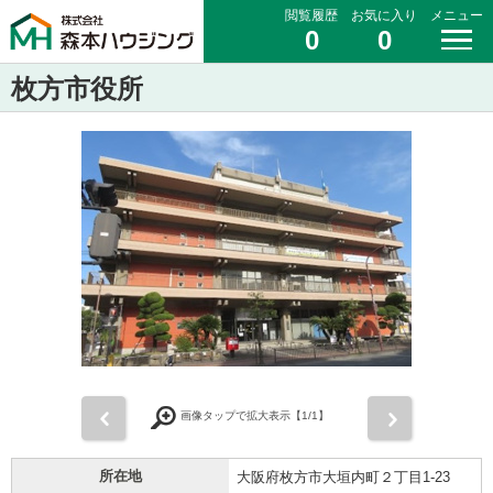
閲覧履歴
お気に入り
メニュー
0
0
枚方市役所
前
次
画像タップで拡大表示【
1
/1】
所在地
大阪府枚方市大垣内町２丁目1-23