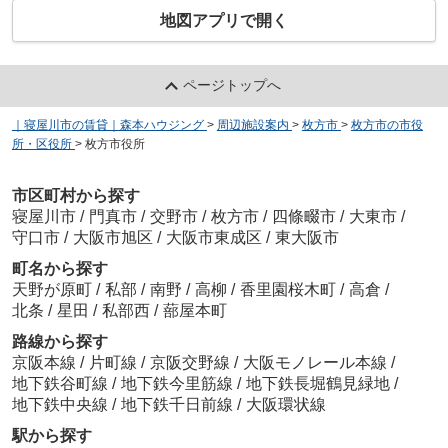
地図アプリで開く
ページトップへ
｜寝屋川市の賃貸｜森本ハウジング
>
周辺施設案内
>
枚方市
>
枚方市の市役
所・区役所
>
枚方市役所
市区町村から探す
寝屋川市
/
門真市
/
交野市
/
枚方市
/
四條畷市
/
大東市
/
守口市
/
大阪市旭区
/
大阪市東成区
/
東大阪市
町名から探す
天野が原町
/
私部
/
南野
/
高柳
/
香里園桜木町
/
高倉
/
北条
/
星田
/
私部西
/
蔀屋本町
路線から探す
京阪本線
/
片町線
/
京阪交野線
/
大阪モノレール本線
/
地下鉄谷町線
/
地下鉄今里筋線
/
地下鉄長堀鶴見緑地
/
地下鉄中央線
/
地下鉄千日前線
/
大阪環状線
駅から探す