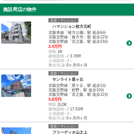
施設周辺の物件
賃貸｜マンション
ハマンション枚方元町
京阪本線「枚方公園」駅 徒歩6分
京阪交野線「枚方市」駅 徒歩12分
京阪交野線「宮之阪」駅 徒歩23分
2.4万円
間取:
1R
建物面積:
- / 3.78坪
土地面積:
- / -
敷金/礼金:
0ヶ月/0ヶ月
賃貸｜マンション
サンライト星ヶ丘
京阪交野線「星ケ丘」駅 徒歩1分
京阪交野線「村野」駅 徒歩10分
京阪交野線「宮之阪」駅 徒歩12分
5.8万円
間取:
2LDK
建物面積:
- / 17.53坪
土地面積:
- / -
敷金/礼金:
0ヶ月/0ヶ月
賃貸｜マンション
フリーディオ山之上