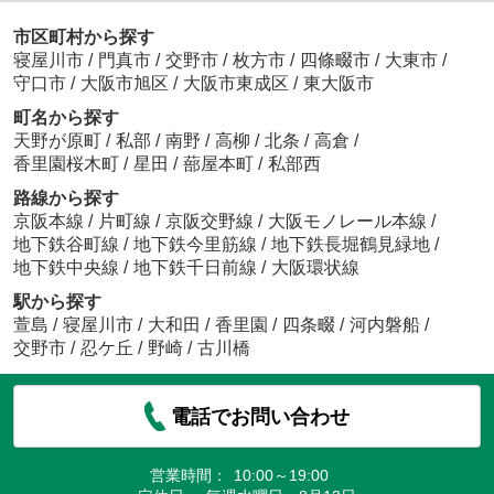
市区町村から探す
寝屋川市
/
門真市
/
交野市
/
枚方市
/
四條畷市
/
大東市
/
守口市
/
大阪市旭区
/
大阪市東成区
/
東大阪市
町名から探す
天野が原町
/
私部
/
南野
/
高柳
/
北条
/
高倉
/
香里園桜木町
/
星田
/
蔀屋本町
/
私部西
路線から探す
京阪本線
/
片町線
/
京阪交野線
/
大阪モノレール本線
/
地下鉄谷町線
/
地下鉄今里筋線
/
地下鉄長堀鶴見緑地
/
地下鉄中央線
/
地下鉄千日前線
/
大阪環状線
駅から探す
萱島
/
寝屋川市
/
大和田
/
香里園
/
四条畷
/
河内磐船
/
交野市
/
忍ケ丘
/
野崎
/
古川橋
電話でお問い合わせ
営業時間：
10:00～19:00