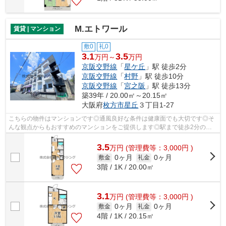
M.エトワール
賃貸 | マンション
敷0
礼0
3.1
3.5
万円～
万円
京阪交野線
「
星ケ丘
」駅 徒歩2分
京阪交野線
「
村野
」駅 徒歩10分
京阪交野線
「
宮之阪
」駅 徒歩13分
築39年 / 20.00㎡～20.15㎡
大阪府
枚方市
星丘
３丁目1-27
こちらの物件はマンションです◎通風良好な条件は健康面でも大切です◎そ
んな観点からもおすすめのマンションをご提供します◎駅まで徒歩2分の立
地が魅力的な、利便性の高い物件です◎敷地...
3.5
万
円
(管理費等：3,000円 )
0ヶ月
0ヶ月
敷金
礼金
3階 / 1K / 20.00㎡
3.1
万
円
(管理費等：3,000円 )
0ヶ月
0ヶ月
敷金
礼金
4階 / 1K / 20.15㎡