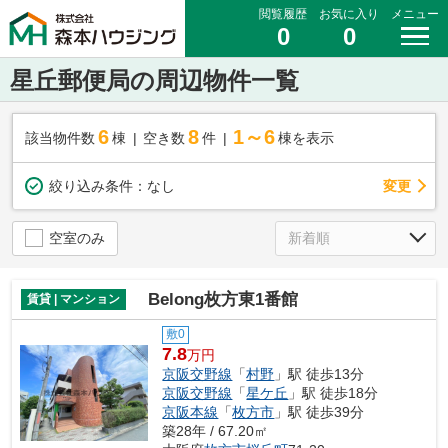
閲覧履歴
お気に入り
メニュー
0
0
星丘郵便局の周辺物件一覧
6
8
1～6
該当物件数
棟
空き数
件
棟を表示
変更
絞り込み条件：
なし
空室のみ
Belong枚方東1番館
賃貸 | マンション
敷0
7.8
万円
京阪交野線
「
村野
」駅 徒歩13分
京阪交野線
「
星ケ丘
」駅 徒歩18分
京阪本線
「
枚方市
」駅 徒歩39分
築28年 / 67.20㎡