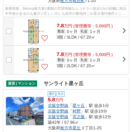
大阪府
枚方市
桜丘町
71-20
新着情報：Belong枚方東1番館の空室情報ならコチラ☆徒歩1分の距離に桜丘
中学校があるのも魅力☆忙しい方にも好評の敷地内ごみ置き場付物件☆こち
らの物件は、駅へも徒歩13分と歩いてアク...
7.8
万
円
(管理費等：5,000円 )
0ヶ月
1ヶ月
敷金
礼金
3階 / 3LDK / 67.20㎡
7.8
万
円
(管理費等：5,000円 )
0ヶ月
1ヶ月
敷金
礼金
3階 / 2LDK / 67.20㎡
サンライト星ヶ丘
賃貸 | マンション
敷0
礼0
5.8
万円
京阪交野線
「
星ケ丘
」駅 徒歩1分
京阪交野線
「
村野
」駅 徒歩10分
京阪交野線
「
宮之阪
」駅 徒歩12分
築42年 / 57.96㎡
大阪府
枚方市
星丘
３丁目1-25