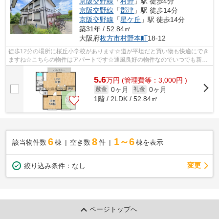
京阪交野線
「
村野
」駅 徒歩4分
京阪交野線
「
郡津
」駅 徒歩14分
京阪交野線
「
星ケ丘
」駅 徒歩14分
築31年 / 52.84㎡
大阪府
枚方市
村野本町
18-12
徒歩12分の場所に桜丘小学校があります☆道が平坦だと買い物も快適にでき
ますね☆こちらの物件はアパートです☆通風良好の物件なのでいつでも新鮮
な空気を味わえます☆枚方市エリアにある...
5.6
万
円
(管理費等：3,000円 )
0ヶ月
0ヶ月
敷金
礼金
1階 / 2LDK / 52.84㎡
6
8
1～6
該当物件数
棟
空き数
件
棟を表示
変更
絞り込み条件：
なし
ページトップへ