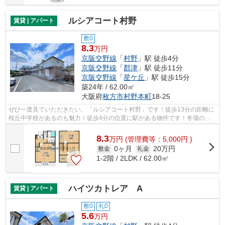
ルシアコート村野
賃貸 | アパート
敷0
8.3
万円
京阪交野線
「
村野
」駅 徒歩4分
京阪交野線
「
郡津
」駅 徒歩11分
京阪交野線
「
星ケ丘
」駅 徒歩15分
築24年 / 62.00㎡
大阪府
枚方市
村野本町
18-25
ぜひ一度見ていただきたい、「ルシアコート村野」です！徒歩13分の距離に
桜丘中学校があるのも魅力！徒歩4分の位置に駅がある物件です！冬場の換
気にも適した、風通しの良い湿気が溜ま...
8.3
万
円
(管理費等：5,000円 )
0ヶ月
20万円
敷金
礼金
1-2階 / 2LDK / 62.00㎡
ハイツカトレア A
賃貸 | アパート
敷0
礼0
5.6
万円