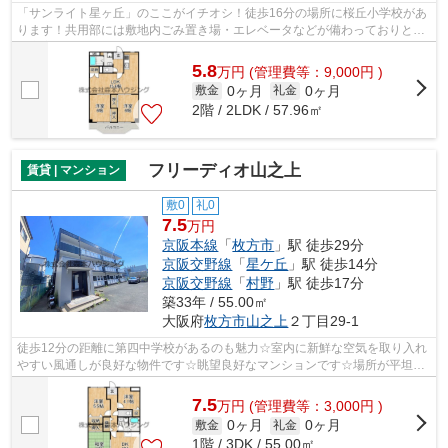
「サンライト星ヶ丘」のここがイチオシ！徒歩16分の場所に桜丘小学校があ
ります！共用部には敷地内ごみ置き場・エレベータなどが備わっておりとて
も充実しています！こだわり条件、通...
5.8
万
円
(管理費等：9,000円 )
0ヶ月
0ヶ月
敷金
礼金
2階 / 2LDK / 57.96㎡
フリーディオ山之上
賃貸 | マンション
敷0
礼0
7.5
万円
京阪本線
「
枚方市
」駅 徒歩29分
京阪交野線
「
星ケ丘
」駅 徒歩14分
京阪交野線
「
村野
」駅 徒歩17分
築33年 / 55.00㎡
大阪府
枚方市
山之上
２丁目29-1
徒歩12分の距離に第四中学校があるのも魅力☆室内に新鮮な空気を取り入れ
やすい風通しが良好な物件です☆眺望良好なマンションです☆場所が平坦な
のは、ランニングをする上で抑えたいポイ...
7.5
万
円
(管理費等：3,000円 )
0ヶ月
0ヶ月
敷金
礼金
1階 / 3DK / 55.00㎡