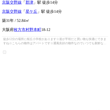
京阪交野線
「
郡津
」駅 徒歩14分
京阪交野線
「
星ケ丘
」駅 徒歩14分
築31年 / 52.84㎡
大阪府
枚方市
村野本町
18-12
徒歩12分の場所に桜丘小学校があります☆道が平坦だと買い物も快適にできま
すね☆こちらの物件はアパートです☆通風良好の物件なのでいつでも新鮮な空
気を味わえます☆枚方市エリアにある...