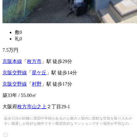
敷0
礼0
7.5
万円
京阪本線
「
枚方市
」駅 徒歩29分
京阪交野線
「
星ケ丘
」駅 徒歩14分
京阪交野線
「
村野
」駅 徒歩17分
築33年 / 55.00㎡
大阪府
枚方市
山之上
２丁目29-1
徒歩12分の距離に第四中学校があるのも魅力☆室内に新鮮な空気を取り入れや
すい風通しが良好な物件です☆眺望良好なマンションです☆場所が平坦なの
は、ランニングをする上で抑えたいポイ...