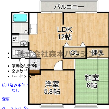
該当物件数
3
棟
空き数
3
件
1～3
棟を表示
絞り込み条件：
なし
変更
ページトップへ