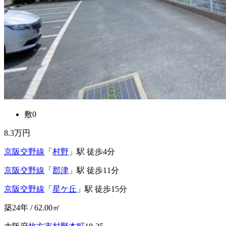
敷0
8.3
万円
京阪交野線
「
村野
」駅 徒歩4分
京阪交野線
「
郡津
」駅 徒歩11分
京阪交野線
「
星ケ丘
」駅 徒歩15分
築24年 / 62.00㎡