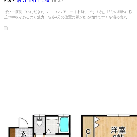
大阪府
枚方市
村野本町
18-25
ぜひ一度見ていただきたい、「ルシアコート村野」です！徒歩13分の距離に桜
丘中学校があるのも魅力！徒歩4分の位置に駅がある物件です！冬場の換気に
も適した、風通しの良い湿気が溜ま...