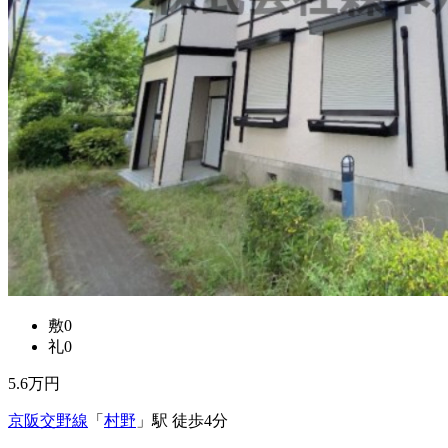
礼金
20万円
1-2階 / 2LDK / 62.00㎡
敷0
礼0
5.6
万円
京阪交野線
「
村野
」駅 徒歩4分