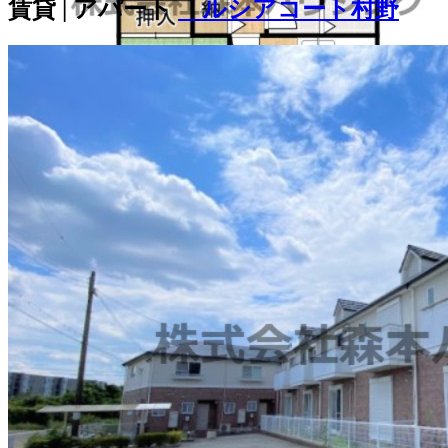
賃貸 | アパート
ルシアコート村野
7.5
万
円
(管理費等：3,000円 )
敷金
0ヶ月
礼金
0ヶ月
1階 / 3DK / 55.00㎡