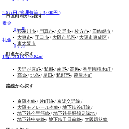
5.6
万
円
(管理費等：3,000円 )
市区町村から探す
敷金
0ヶ月
寝屋川市
/
門真市
/
交野市
/
枚方市
/
四條畷市
/
大東市
/
守口市
/
大阪市旭区
/
大阪市東成区
/
礼金
東大阪市
0ヶ月
町名から探す
1階 / 2LDK / 52.84㎡
天野が原町
/
私部
/
南野
/
高柳
/
香里園桜木町
/
高倉
/
北条
/
星田
/
私部西
/
蔀屋本町
路線から探す
京阪本線
/
片町線
/
京阪交野線
/
大阪モノレール本線
/
地下鉄谷町線
/
地下鉄今里筋線
/
地下鉄長堀鶴見緑地
/
地下鉄中央線
/
地下鉄千日前線
/
大阪環状線