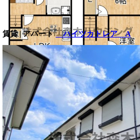
賃貸 | アパート
ハイツカトレア A
8.3
万
円
(管理費等：5,000円 )
敷金
0ヶ月