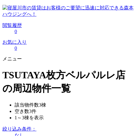
閲覧履歴
0
お気に入り
0
メニュー
TSUTAYA枚方ベルパルレ店
の周辺物件一覧
該当物件数
3
棟
空き数
3
件
1～3
棟を表示
絞り込み条件：
なし