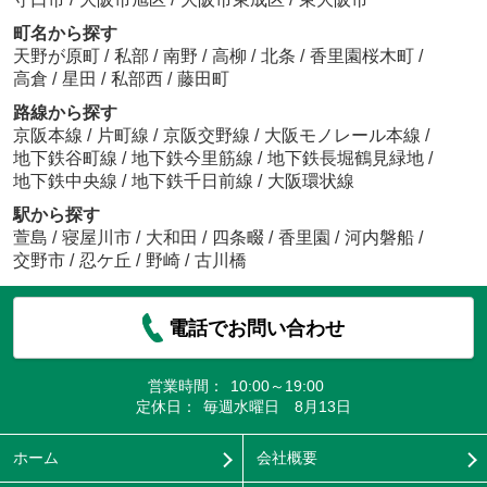
町名から探す
天野が原町
/
私部
/
南野
/
高柳
/
北条
/
香里園桜木町
/
高倉
/
星田
/
私部西
/
藤田町
路線から探す
京阪本線
/
片町線
/
京阪交野線
/
大阪モノレール本線
/
地下鉄谷町線
/
地下鉄今里筋線
/
地下鉄長堀鶴見緑地
/
地下鉄中央線
/
地下鉄千日前線
/
大阪環状線
駅から探す
萱島
/
寝屋川市
/
大和田
/
四条畷
/
香里園
/
河内磐船
/
交野市
/
忍ケ丘
/
野崎
/
古川橋
電話でお問い合わせ
営業時間：
10:00～19:00
定休日：
毎週水曜日 8月13日
ホーム
会社概要