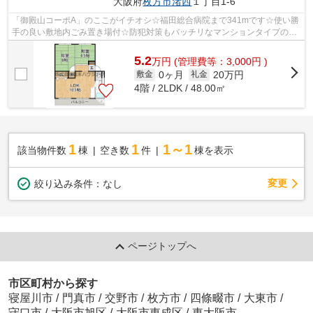
大阪府
枚方市
渚西
１丁目1-6
「御殿山コーポA」のここがイチオシ☆福田総合病院まで341mです☆使い勝
手の良い敷地内ごみ置き場付☆防犯対策もバッチリなマンションタイプの物
件です☆枚方市エリアにある賃貸情報のこと...
5.2
万
円
(管理費等：3,000円 )
0ヶ月
20万円
敷金
礼金
4階 / 2LDK / 48.00㎡
1
1
1～1
該当物件数
棟
空き数
件
棟を表示
変更
絞り込み条件：
なし
ページトップへ
市区町村から探す
寝屋川市
/
門真市
/
交野市
/
枚方市
/
四條畷市
/
大東市
/
守口市
/
大阪市旭区
/
大阪市東成区
/
東大阪市