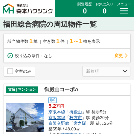
閲覧履歴
お気に入り
メニュー
0
0
福田総合病院の周辺物件一覧
1
1
1～1
該当物件数
棟
空き数
件
棟を表示
変更
絞り込み条件：
なし
空室のみ
御殿山コーポA
賃貸 | マンション
敷0
5.2
万円
京阪本線
「
御殿山
」駅 徒歩5分
京阪本線
「
枚方市
」駅 徒歩20分
京阪交野線
「
宮之阪
」駅 徒歩25分
築55年 / 48.00㎡