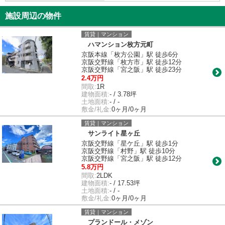
施設周辺の物件
賃貸｜マンション
ハマンション枚方元町
京阪本線「枚方公園」駅 徒歩6分
京阪交野線「枚方市」駅 徒歩12分
京阪交野線「宮之阪」駅 徒歩23分
2.4万円
間取:
1R
建物面積:
- / 3.78坪
土地面積:
- / -
敷金/礼金:
0ヶ月/0ヶ月
賃貸｜マンション
サンライト星ヶ丘
京阪交野線「星ケ丘」駅 徒歩1分
京阪交野線「村野」駅 徒歩10分
京阪交野線「宮之阪」駅 徒歩12分
5.8万円
間取:
2LDK
建物面積:
- / 17.53坪
土地面積:
- / -
敷金/礼金:
0ヶ月/0ヶ月
賃貸｜マンション
プランドール・メゾン