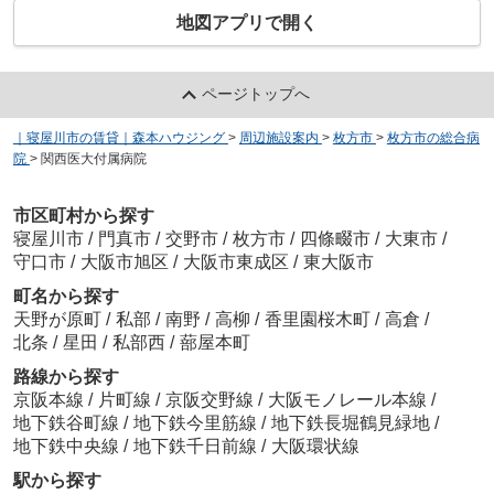
地図アプリで開く
ページトップへ
｜寝屋川市の賃貸｜森本ハウジング
>
周辺施設案内
>
枚方市
>
枚方市の総合病
院
>
関西医大付属病院
市区町村から探す
寝屋川市
/
門真市
/
交野市
/
枚方市
/
四條畷市
/
大東市
/
守口市
/
大阪市旭区
/
大阪市東成区
/
東大阪市
町名から探す
天野が原町
/
私部
/
南野
/
高柳
/
香里園桜木町
/
高倉
/
北条
/
星田
/
私部西
/
蔀屋本町
路線から探す
京阪本線
/
片町線
/
京阪交野線
/
大阪モノレール本線
/
地下鉄谷町線
/
地下鉄今里筋線
/
地下鉄長堀鶴見緑地
/
地下鉄中央線
/
地下鉄千日前線
/
大阪環状線
駅から探す