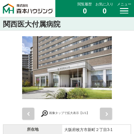
閲覧履歴
お気に入り
メニュー
0
0
関西医大付属病院
前
次
画像タップで拡大表示【
1
/1】
所在地
大阪府枚方市新町２丁目3-1