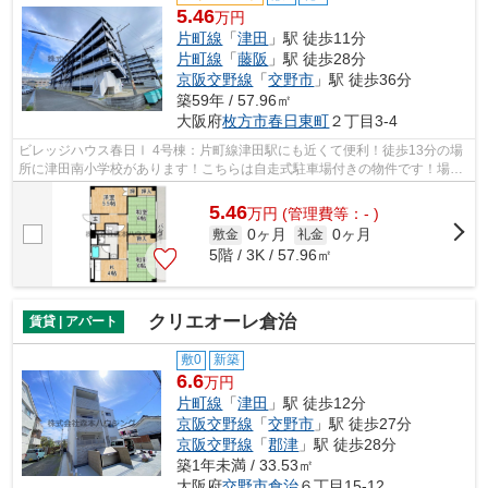
5.46
万円
片町線
「
津田
」駅 徒歩11分
片町線
「
藤阪
」駅 徒歩28分
京阪交野線
「
交野市
」駅 徒歩36分
築59年 / 57.96㎡
大阪府
枚方市
春日東町
２丁目3-4
ビレッジハウス春日Ⅰ 4号棟：片町線津田駅にも近くて便利！徒歩13分の場
所に津田南小学校があります！こちらは自走式駐車場付きの物件です！場所
が平坦なのは、ランニングをする上で抑...
5.46
万
円
(管理費等：- )
0ヶ月
0ヶ月
敷金
礼金
5階 / 3K / 57.96㎡
クリエオーレ倉治
賃貸 | アパート
敷0
新築
6.6
万円
片町線
「
津田
」駅 徒歩12分
京阪交野線
「
交野市
」駅 徒歩27分
京阪交野線
「
郡津
」駅 徒歩28分
築1年未満 / 33.53㎡
大阪府
交野市
倉治
６丁目15-12