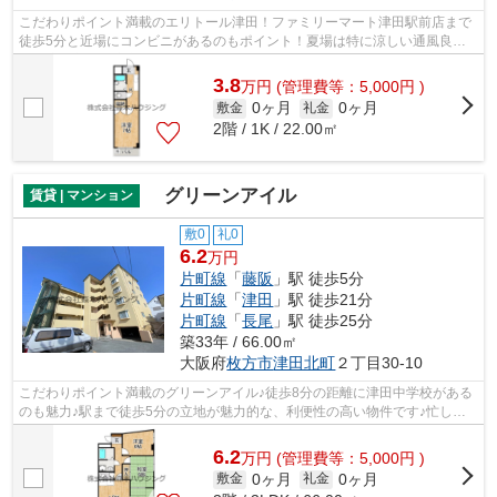
こだわりポイント満載のエリトール津田！ファミリーマート津田駅前店まで
徒歩5分と近場にコンビニがあるのもポイント！夏場は特に涼しい通風良好
な環境の良い快適空間をどうぞ！遠くの...
3.8
万
円
(管理費等：5,000円 )
0ヶ月
0ヶ月
敷金
礼金
2階 / 1K / 22.00㎡
グリーンアイル
賃貸 | マンション
敷0
礼0
6.2
万円
片町線
「
藤阪
」駅 徒歩5分
片町線
「
津田
」駅 徒歩21分
片町線
「
長尾
」駅 徒歩25分
築33年 / 66.00㎡
大阪府
枚方市
津田北町
２丁目30-10
こだわりポイント満載のグリーンアイル♪徒歩8分の距離に津田中学校がある
のも魅力♪駅まで徒歩5分の立地が魅力的な、利便性の高い物件です♪忙しい
日でもゴミ出しをサクッと終えられるよ...
6.2
万
円
(管理費等：5,000円 )
0ヶ月
0ヶ月
敷金
礼金