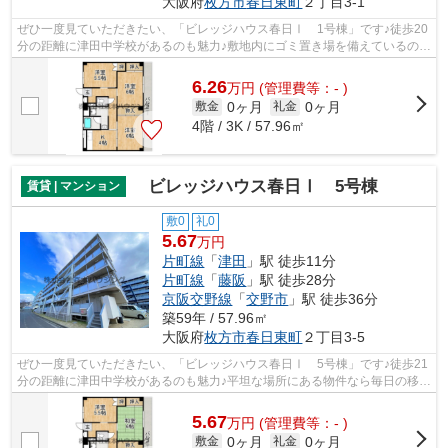
大阪府
枚方市
春日東町
２丁目3-1
ぜひ一度見ていただきたい、「ビレッジハウス春日Ⅰ 1号棟」です♪徒歩20
分の距離に津田中学校があるのも魅力♪敷地内にゴミ置き場を備えているので
敷地外に出る必要が無く、ごみ出しが...
6.26
万
円
(管理費等：- )
0ヶ月
0ヶ月
敷金
礼金
4階 / 3K / 57.96㎡
ビレッジハウス春日Ⅰ 5号棟
賃貸 | マンション
敷0
礼0
5.67
万円
片町線
「
津田
」駅 徒歩11分
片町線
「
藤阪
」駅 徒歩28分
京阪交野線
「
交野市
」駅 徒歩36分
築59年 / 57.96㎡
大阪府
枚方市
春日東町
２丁目3-5
ぜひ一度見ていただきたい、「ビレッジハウス春日Ⅰ 5号棟」です♪徒歩21
分の距離に津田中学校があるのも魅力♪平坦な場所にある物件なら毎日の移動
も快適です♪この物件は駅まで徒歩11分...
5.67
万
円
(管理費等：- )
0ヶ月
0ヶ月
敷金
礼金