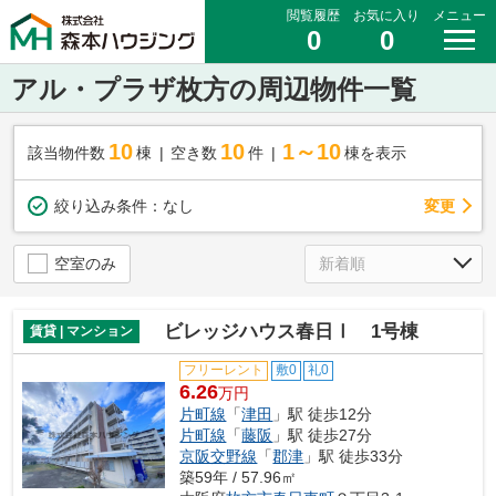
閲覧履歴
お気に入り
メニュー
0
0
アル・プラザ枚方の周辺物件一覧
10
10
1～10
該当物件数
棟
空き数
件
棟を表示
変更
絞り込み条件：
なし
空室のみ
ビレッジハウス春日Ⅰ 1号棟
賃貸 | マンション
フリーレント
敷0
礼0
6.26
万円
片町線
「
津田
」駅 徒歩12分
片町線
「
藤阪
」駅 徒歩27分
京阪交野線
「
郡津
」駅 徒歩33分
築59年 / 57.96㎡