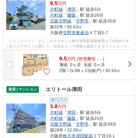
9.5
万円
片町線
「
津田
」駅 徒歩5分
片町線
「
藤阪
」駅 徒歩26分
京阪交野線
「
交野市
」駅 徒歩35分
築32年 / 92.63㎡
大阪府
交野市
東倉治
４丁目5-7
「ハミングハイツ」のここがイチオシ☆枚方津田駅前郵便局まで455mです
☆造りとデザインに関して、自信をもって情報を提供できるマンションです
☆通風良好な条件は健康面でも大切です☆そ...
9.5
万
円
(管理費等：- )
0ヶ月
0ヶ月
敷金
礼金
2階 / 2LDK＋1S(納戸) / 92.63㎡
エリトール津田
賃貸 | マンション
敷0
礼0
3.8
万円
片町線
「
津田
」駅 徒歩5分
片町線
「
藤阪
」駅 徒歩21分
京阪交野線
「
交野市
」駅 徒歩39分
築28年 / 22.00㎡
大阪府
枚方市
津田駅前
１丁目19-1