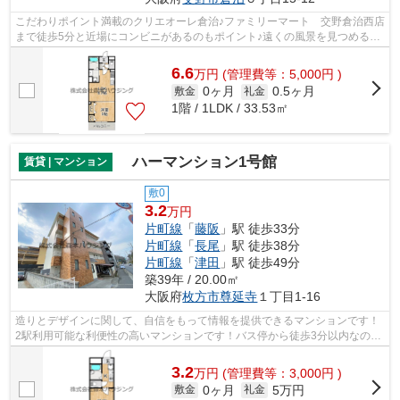
こだわりポイント満載のクリエオーレ倉治♪ファミリーマート 交野倉治西店
まで徒歩5分と近場にコンビニがあるのもポイント♪遠くの風景を見つめるこ
とは視力回復にも繋がりますので健康...
6.6
万
円
(管理費等：5,000円 )
0ヶ月
0.5ヶ月
敷金
礼金
1階 / 1LDK / 33.53㎡
ハーマンション1号館
賃貸 | マンション
敷0
3.2
万円
片町線
「
藤阪
」駅 徒歩33分
片町線
「
長尾
」駅 徒歩38分
片町線
「
津田
」駅 徒歩49分
築39年 / 20.00㎡
大阪府
枚方市
尊延寺
１丁目1-16
造りとデザインに関して、自信をもって情報を提供できるマンションです！
2駅利用可能な利便性の高いマンションです！バス停から徒歩3分以内なの
で、バスを逃す心配はほとんどありませ...
3.2
万
円
(管理費等：3,000円 )
0ヶ月
5万円
敷金
礼金