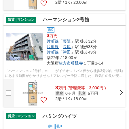
2階 / 1K / 20.00㎡
ハーマンション2号館
賃貸 | マンション
敷0
3
万円
片町線
「
藤阪
」駅 徒歩32分
片町線
「
長尾
」駅 徒歩38分
片町線
「
津田
」駅 徒歩49分
築27年 / 18.00㎡
大阪府
枚方市
尊延寺
１丁目1-14
「ハーマンション2号館」のここがイチオシ！バス停から徒歩3分以内で移動
にあまり時間がかかりません！アレルギー予防に適した、通気性の良い安心
の物件です！健康な体は新鮮な空気を...
3
万
円
(管理費等：3,000円 )
0ヶ月
5万円
敷金
礼金
2階 / 1K / 18.00㎡
ハミングハイツ
賃貸 | マンション
敷0
礼0