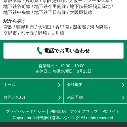
京阪本線
/
片町線
/
京阪交野線
/
大阪モノレール本線
/
地下鉄谷町線
/
地下鉄今里筋線
/
地下鉄長堀鶴見緑地
/
地下鉄中央線
/
地下鉄千日前線
/
大阪環状線
駅から探す
萱島
/
寝屋川市
/
大和田
/
香里園
/
四条畷
/
河内磐船
/
交野市
/
忍ケ丘
/
野崎
/
古川橋
電話でお問い合わせ
営業時間：
10:00～19:00
定休日：
毎週水曜日 8月13日
ホーム
会社概要
お問い合わせ
来店予約
プライバシーポリシー
利用規約
アクセスマップ
PCサイト
Copyright(c) 株式会社森本ハウジング All rights reserved.