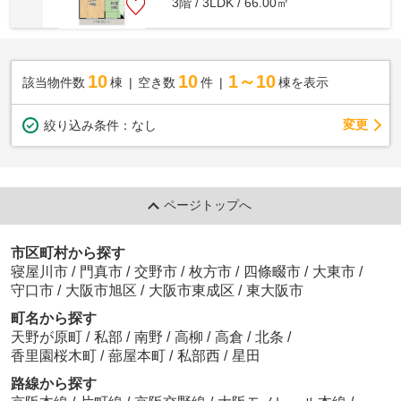
3階 / 3LDK / 66.00㎡
10
10
1～10
該当物件数
棟
空き数
件
棟を表示
変更
絞り込み条件：
なし
ページトップへ
市区町村から探す
寝屋川市
/
門真市
/
交野市
/
枚方市
/
四條畷市
/
大東市
/
守口市
/
大阪市旭区
/
大阪市東成区
/
東大阪市
町名から探す
天野が原町
/
私部
/
南野
/
高柳
/
高倉
/
北条
/
香里園桜木町
/
蔀屋本町
/
私部西
/
星田
路線から探す