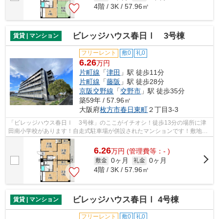
4階 / 3K / 57.96㎡
ビレッジハウス春日Ⅰ 3号棟
賃貸 | マンション
フリーレント
敷0
礼0
6.26
万円
片町線
「
津田
」駅 徒歩11分
片町線
「
藤阪
」駅 徒歩28分
京阪交野線
「
交野市
」駅 徒歩35分
築59年 / 57.96㎡
大阪府
枚方市
春日東町
２丁目3-3
「ビレッジハウス春日Ⅰ 3号棟」のここがイチオシ！徒歩13分の場所に津
田南小学校があります！自走式駐車場が併設されたマンションです！敷地内
にゴミ置き場を備えているので、遠くま...
6.26
万
円
(管理費等：- )
0ヶ月
0ヶ月
敷金
礼金
4階 / 3K / 57.96㎡
ビレッジハウス春日Ⅰ 4号棟
賃貸 | マンション
フリーレント
敷0
礼0