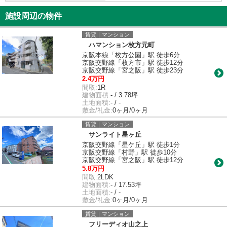
施設周辺の物件
賃貸｜マンション
ハマンション枚方元町
京阪本線「枚方公園」駅 徒歩6分
京阪交野線「枚方市」駅 徒歩12分
京阪交野線「宮之阪」駅 徒歩23分
2.4万円
間取:
1R
建物面積:
- / 3.78坪
土地面積:
- / -
敷金/礼金:
0ヶ月/0ヶ月
賃貸｜マンション
サンライト星ヶ丘
京阪交野線「星ケ丘」駅 徒歩1分
京阪交野線「村野」駅 徒歩10分
京阪交野線「宮之阪」駅 徒歩12分
5.8万円
間取:
2LDK
建物面積:
- / 17.53坪
土地面積:
- / -
敷金/礼金:
0ヶ月/0ヶ月
賃貸｜マンション
フリーディオ山之上