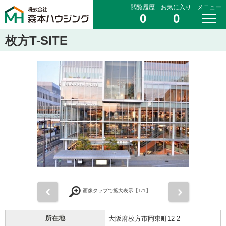
閲覧履歴
お気に入り
メニュー
0
0
枚方T-SITE
前
次
画像タップで拡大表示【
1
/1】
所在地
大阪府枚方市岡東町12-2