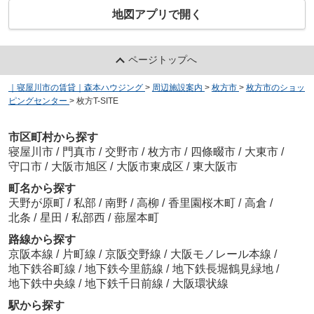
地図アプリで開く
ページトップへ
｜寝屋川市の賃貸｜森本ハウジング
>
周辺施設案内
>
枚方市
>
枚方市のショッ
ピングセンター
>
枚方T-SITE
市区町村から探す
寝屋川市
/
門真市
/
交野市
/
枚方市
/
四條畷市
/
大東市
/
守口市
/
大阪市旭区
/
大阪市東成区
/
東大阪市
町名から探す
天野が原町
/
私部
/
南野
/
高柳
/
香里園桜木町
/
高倉
/
北条
/
星田
/
私部西
/
蔀屋本町
路線から探す
京阪本線
/
片町線
/
京阪交野線
/
大阪モノレール本線
/
地下鉄谷町線
/
地下鉄今里筋線
/
地下鉄長堀鶴見緑地
/
地下鉄中央線
/
地下鉄千日前線
/
大阪環状線
駅から探す