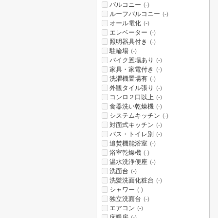
バルコニー
(-)
ルーフバルコニー
(-)
オール電化
(-)
エレベーター
(-)
照明器具付き
(-)
駐輪場
(-)
バイク置場あり
(-)
家具・家電付き
(-)
洗濯機置場有
(-)
外観タイル張り
(-)
コンロ２口以上
(-)
食器洗い乾燥機
(-)
システムキッチン
(-)
対面式キッチン
(-)
バス・トイレ別
(-)
追焚機能浴室
(-)
浴室乾燥機
(-)
温水洗浄便座
(-)
洗面台
(-)
洗髪洗面化粧台
(-)
シャワー
(-)
独立洗面台
(-)
エアコン
(-)
床暖房
(-)