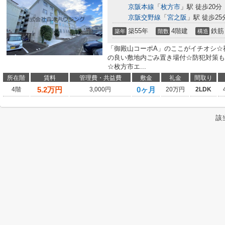
京阪本線
「
枚方市
」駅 徒歩20分
京阪交野線
「
宮之阪
」駅 徒歩25
築55年
4階建
鉄筋
築年
階数
構造
「御殿山コーポA」のここがイチオシ☆
の良い敷地内ごみ置き場付☆防犯対策も
☆枚方市エ...
所在階
賃料
管理費・共益費
敷金
礼金
間取り
5.2
万円
0ヶ月
4階
3,000円
20万円
2LDK
該