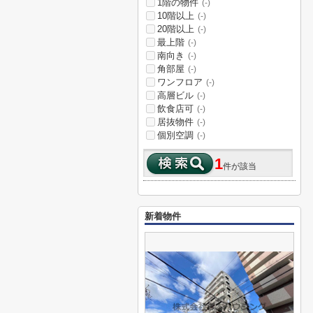
1階の物件
(-)
10階以上
(-)
20階以上
(-)
最上階
(-)
南向き
(-)
角部屋
(-)
ワンフロア
(-)
高層ビル
(-)
飲食店可
(-)
居抜物件
(-)
個別空調
(-)
1
件が該当
新着物件