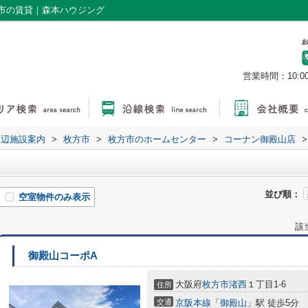
市の賃貸｜森本ハウジング
営業時間：10:0
周辺施設案内
>
枚方市
>
枚方市のホームセンター
>
コーナン御殿山店
>
並び順：
空室物件のみ表示
該
御殿山コーポA
大阪府
枚方市
渚西
１丁目1-6
住所
交通
京阪本線
「
御殿山
」駅 徒歩5分