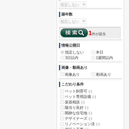
築年数
1
件が該当
情報公開日
指定しない
本日
3日以内
1週間以内
画像・動画あり
画像あり
動画あり
こだわり条件
ペット飼育可
(-)
ペット専用設備
(-)
楽器相談
(-)
陽当り良好
(-)
閑静な住宅地
(-)
デザイナーズ
(-)
リノベーション済
(-)