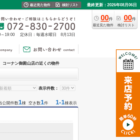
最終更新：2026年08月06日
00
00
件
件
最近見た物件
検討リスト
0～19:00
定休日：毎週水曜日 8月13日
コーナン御殿山店の近くの物件
表示件数：
1
1
1-1
当公開件数
棟 空き数
件
棟表示