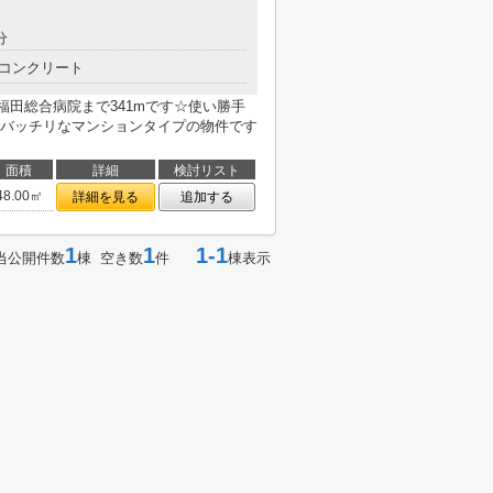
分
コンクリート
福田総合病院まで341mです☆使い勝手
バッチリなマンションタイプの物件です
面積
詳細
検討リスト
48.00㎡
詳細を見る
追加する
1
1
1-1
当公開件数
棟 空き数
件
棟表示