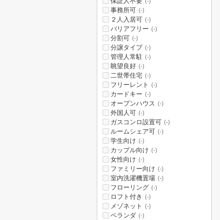
保証人不要
(-)
事務所可
(-)
２人入居可
(-)
バリアフリー
(-)
分割可
(-)
分譲タイプ
(-)
管理人常駐
(-)
眺望良好
(-)
二世帯住宅
(-)
フリーレント
(-)
カードキー
(-)
オープンハウス
(-)
外国人可
(-)
ガスコンロ設置可
(-)
ルームシェア可
(-)
学生向け
(-)
カップル向け
(-)
女性向け
(-)
ファミリー向け
(-)
室内洗濯機置場
(-)
フローリング
(-)
ロフト付き
(-)
メゾネット
(-)
ベランダ
(-)