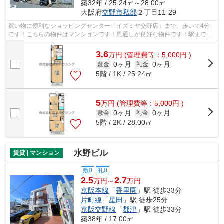
築32年 / 25.24㎡～28.00㎡
大阪府
交野市
私部
２丁目11-29
買い物に便利なショッピングセンター「イズミヤ交野店」まで、歩いて4分
です！こちらの物件はマンションです！風通しが良好な物件です！駅まで徒
歩1分の位置に立地する、アクセス良好...
3.6
万
円
(管理費等：5,000円 )
0ヶ月
0ヶ月
敷金
礼金
5階 / 1K / 25.24㎡
5
万
円
(管理費等：5,000円 )
0ヶ月
0ヶ月
敷金
礼金
5階 / 2K / 28.00㎡
水野ビル
賃貸 | マンション
敷0
礼0
2.5
2.7
万円～
万円
京阪本線
「
香里園
」駅 徒歩33分
片町線
「
星田
」駅 徒歩25分
京阪交野線
「
郡津
」駅 徒歩33分
築38年 / 17.00㎡