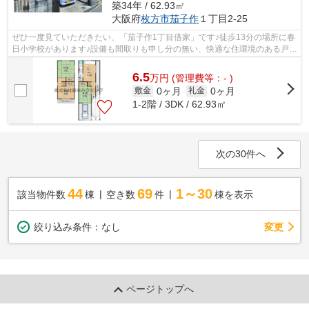
築34年 / 62.93㎡
大阪府
枚方市
茄子作
１丁目2-25
ぜひ一度見ていただきたい、「茄子作1丁目借家」です♪徒歩13分の場所に春
日小学校があります♪設備も間取りも申し分の無い、快適な住環境のある戸建
て物件です♪1フロア1住戸の間取りで...
6.5
万
円
(管理費等：- )
0ヶ月
0ヶ月
敷金
礼金
1-2階 / 3DK / 62.93㎡
次の30件へ
44
69
1～30
該当物件数
棟
空き数
件
棟を表示
変更
絞り込み条件：
なし
ページトップへ