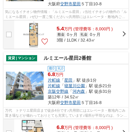
大阪府
交野市
星田
５丁目10-8
気になるイチオシ物件情報：「ルミエール星田」♪当社イチオシの物件の「ル
ミエール星田」♪ぜひ一度ご覧ください♪共用部にはエレベータ・敷地内ごみ
置き場など様々な設備やサービスが揃...
5.4
万
円
(管理費等：8,000円 )
0ヶ月
0ヶ月
敷金
礼金
3階 / 1LDK / 32.43㎡
ルミエール星田2番館
賃貸 | マンション
敷0
礼0
6.8
万円
片町線
「
星田
」駅 徒歩1分
片町線
「
寝屋川公園
」駅 徒歩21分
京阪交野線
「
河内森
」駅 徒歩31分
築12年 / 34.52㎡
大阪府
交野市
星田
５丁目16-8
万代 トナリエ星田店まで徒歩4分です♪共用部にはエレベータ・敷地内ごみ
置き場などが備わっておりとても充実しています♪場所が平坦なのは、ランニ
ングをする上で抑えたいポイントです...
6.8
万
円
(管理費等：8,000円 )