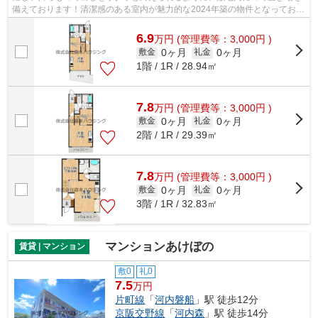
備えております！清潔感のある室内が魅力的な2024年築の物件となってお
り、一押しです！平坦な場所にあるアパ...
6.9
万
円
(管理費等：3,000円 )
0ヶ月
0ヶ月
敷金
礼金
1階 / 1R / 28.94㎡
7.8
万
円
(管理費等：3,000円 )
0ヶ月
0ヶ月
敷金
礼金
2階 / 1R / 29.39㎡
7.8
万
円
(管理費等：3,000円 )
0ヶ月
0ヶ月
敷金
礼金
3階 / 1R / 32.83㎡
マンションあけぼの
賃貸 | マンション
敷0
礼0
7.5
万円
片町線
「
河内磐船
」駅 徒歩12分
京阪交野線
「
河内森
」駅 徒歩14分