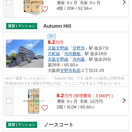
0ヶ月
0ヶ月
敷金
礼金
4階 / 2DK / 52.56㎡
Autumn Hill
賃貸 | マンション
敷0
8.2
万円
京阪交野線
「
交野市
」駅 徒歩7分
片町線
「
河内磐船
」駅 徒歩18分
京阪交野線
「
河内森
」駅 徒歩20分
築26年 / 65.60㎡
大阪府
交野市
私部
２丁目22-29
ぜひ一度見ていただきたい、「Autumn Hill」です♪最寄りの役所は交野市役
所(徒歩4分)です♪場所が平坦なのは、ランニングをする上で抑えたいポイン
トですね♪通風良好で陽の当たる気持ち...
8.2
万
円
(管理費等：3,000円 )
0ヶ月
10万円
敷金
礼金
2階 / 3LDK / 65.60㎡
ノースコート
賃貸 | マンション