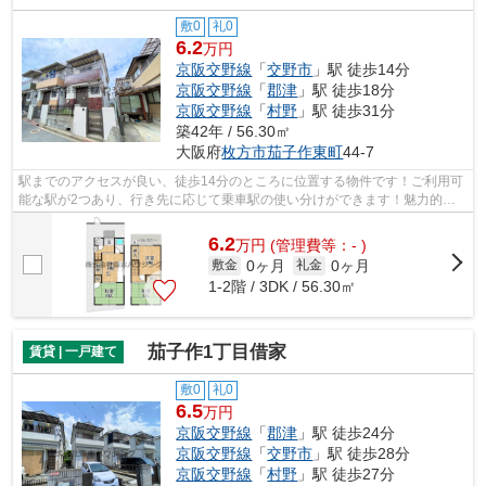
敷0
礼0
6.2
万円
京阪交野線
「
交野市
」駅 徒歩14分
京阪交野線
「
郡津
」駅 徒歩18分
京阪交野線
「
村野
」駅 徒歩31分
築42年 / 56.30㎡
大阪府
枚方市
茄子作東町
44-7
駅までのアクセスが良い、徒歩14分のところに位置する物件です！ご利用可
能な駅が2つあり、行き先に応じて乗車駅の使い分けができます！魅力的で
眺望良好な場所です！こちらの物件、通...
6.2
万
円
(管理費等：- )
0ヶ月
0ヶ月
敷金
礼金
1-2階 / 3DK / 56.30㎡
茄子作1丁目借家
賃貸 | 一戸建て
敷0
礼0
6.5
万円
京阪交野線
「
郡津
」駅 徒歩24分
京阪交野線
「
交野市
」駅 徒歩28分
京阪交野線
「
村野
」駅 徒歩27分