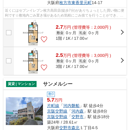
大阪府
枚方市
東香里元町
14-17
近くにはセブンイレブン枚方高田店(徒歩7分)がありちょっとした買い物に便
利です☆敷地内ごみ置き場があるため気軽にごみ捨てを行うことができ、ゴ
ミの多い時も安心です☆空気の入れ替え...
2.7
万
円
(管理費等：2,000円 )
0ヶ月
0ヶ月
敷金
礼金
1階 / 1K / 17.00㎡
2.5
万
円
(管理費等：3,000円 )
0ヶ月
0ヶ月
敷金
礼金
3階 / 1K / 17.00㎡
サンメルシー
賃貸 | マンション
敷0
5.7
万円
片町線
「
河内磐船
」駅 徒歩4分
京阪交野線
「
河内森
」駅 徒歩8分
京阪交野線
「
交野市
」駅 徒歩18分
築24年 / 28.61㎡
大阪府
交野市
森北
１丁目4-5