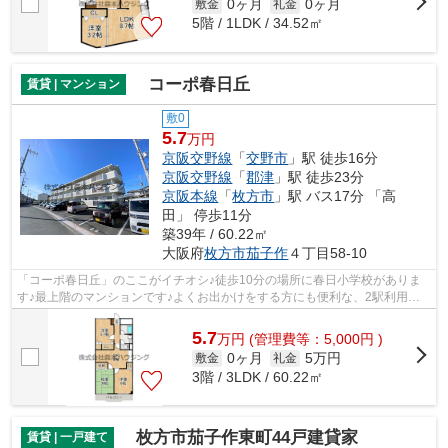
0ヶ月
0ヶ月
敷金
礼金
5階 / 1LDK / 34.52㎡
コーポ春日丘
賃貸 | マンション
敷0
5.7
万円
京阪交野線
「
交野市
」駅 徒歩16分
京阪交野線
「
郡津
」駅 徒歩23分
京阪本線
「
枚方市
」駅 バス17分 「高
田」 停歩11分
築39年 / 60.22㎡
大阪府
枚方市
茄子作
４丁目58-10
「コーポ春日丘」のここがイチオシ♪徒歩10分の場所に春日小学校がありま
す♪最上階のマンションです♪よくお出かけをする方にも便利な、2駅利用可
能なマンションです♪できるだけ早めに不...
5.7
万
円
(管理費等：5,000円 )
0ヶ月
5万円
敷金
礼金
3階 / 3LDK / 60.22㎡
枚方市茄子作東町44戸建貸家
賃貸 | 一戸建て