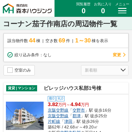
閲覧履歴
お気に入り
メニュー
0
0
コーナン茄子作南店の周辺物件一覧
44
69
1～30
該当物件数
棟
空き数
件
棟を表示
変更
絞り込み条件：
なし
空室のみ
ビレッジハウス私部1号棟
賃貸 | マンション
敷0
礼0
3.82
4.94
万円～
万円
京阪交野線
「
交野市
」駅 徒歩16分
京阪交野線
「
郡津
」駅 徒歩25分
片町線
「
津田
」駅 徒歩26分
築62年 / 42.68㎡～49.20㎡