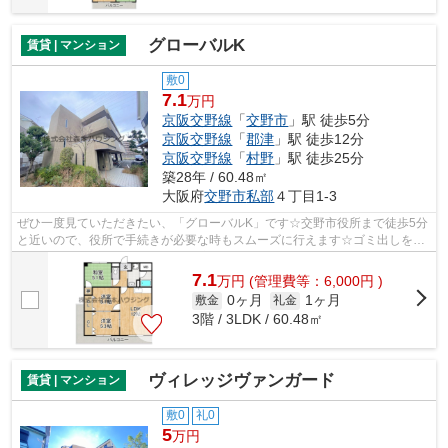
グローバルK
賃貸 | マンション
敷0
7.1
万円
京阪交野線
「
交野市
」駅 徒歩5分
京阪交野線
「
郡津
」駅 徒歩12分
京阪交野線
「
村野
」駅 徒歩25分
築28年 / 60.48㎡
大阪府
交野市
私部
４丁目1-3
ぜひ一度見ていただきたい、「グローバルK」です☆交野市役所まで徒歩5分
と近いので、役所で手続きが必要な時もスムーズに行えます☆ゴミ出しを楽
にするために、遠くまで行かずに済むゴ...
7.1
万
円
(管理費等：6,000円 )
0ヶ月
1ヶ月
敷金
礼金
3階 / 3LDK / 60.48㎡
ヴィレッジヴァンガード
賃貸 | マンション
敷0
礼0
5
万円