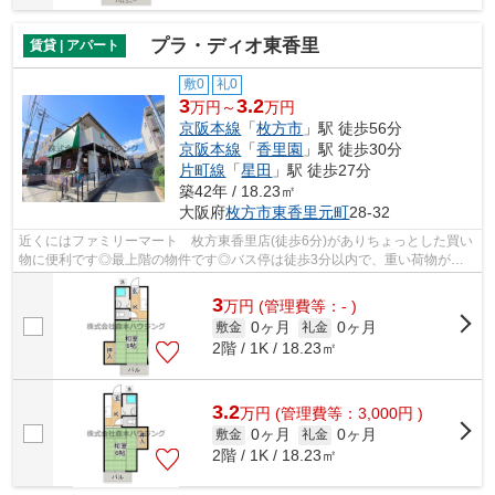
プラ・ディオ東香里
賃貸 | アパート
敷0
礼0
3
3.2
万円～
万円
京阪本線
「
枚方市
」駅 徒歩56分
京阪本線
「
香里園
」駅 徒歩30分
片町線
「
星田
」駅 徒歩27分
築42年 / 18.23㎡
大阪府
枚方市
東香里元町
28-32
近くにはファミリーマート 枚方東香里店(徒歩6分)がありちょっとした買い
物に便利です◎最上階の物件です◎バス停は徒歩3分以内で、重い荷物があ
っても持ち運びが楽です◎2駅利用可能な...
3
万
円
(管理費等：- )
0ヶ月
0ヶ月
敷金
礼金
2階 / 1K / 18.23㎡
3.2
万
円
(管理費等：3,000円 )
0ヶ月
0ヶ月
敷金
礼金
2階 / 1K / 18.23㎡