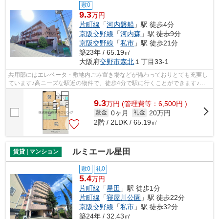
敷0
9.3
万円
片町線
「
河内磐船
」駅 徒歩4分
京阪交野線
「
河内森
」駅 徒歩9分
京阪交野線
「
私市
」駅 徒歩21分
築23年 / 65.19㎡
大阪府
交野市
森北
１丁目33-1
共用部にはエレベータ・敷地内ごみ置き場などが備わっておりとても充実し
ています♪高ニーズな駅近の物件で、徒歩4分で駅に行くことができます♪道
が平坦だと買い物も快適にできますね♪...
9.3
万
円
(管理費等：6,500円 )
0ヶ月
20万円
敷金
礼金
2階 / 2LDK / 65.19㎡
ルミエール星田
賃貸 | マンション
敷0
礼0
5.4
万円
片町線
「
星田
」駅 徒歩1分
片町線
「
寝屋川公園
」駅 徒歩22分
京阪交野線
「
私市
」駅 徒歩32分
築24年 / 32.43㎡