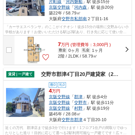
片町線
「
河内磐船
」駅 徒歩15分
京阪交野線
「
河内森
」駅 徒歩20分
築22年 / 58.79㎡
大阪府
交野市
私部南
２丁目1-16
「カーサエスペランサ」のここがイチオシ！徒歩15分の場所に交野みらい小
学校があります！お使いいただける駅は2駅あり、行き先に応じて使い分け
ができます！室内に新鮮な空気を取り入...
7
万
円
(管理費等：3,000円 )
0ヶ月
1ヶ月
敷金
礼金
2階 / 2LDK / 58.79㎡
交野市郡津4丁目20戸建貸家（2階部分）
賃貸 | 一戸建て
敷0
礼0
4
万円
京阪交野線
「
郡津
」駅 徒歩4分
京阪交野線
「
交野市
」駅 徒歩11分
京阪交野線
「
村野
」駅 徒歩19分
築45年 / 28.08㎡
大阪府
交野市
郡津
４丁目20-10
近くの万代 郡津店まで徒歩3分で行けます！1フロア1住戸の間取りでゆっ
たりとした造り！目的に応じて選べる2駅利用可能な一戸建てです！広々と