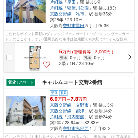
片町線
「
星田
」駅 徒歩5分
片町線
「
寝屋川公園
」駅 徒歩18分
京阪交野線
「
私市
」駅 徒歩35分
築28年 / 23.10㎡
大阪府
交野市
星田
５丁目25-36
こだわりポイント満載のヴィレッジヴァンガード♪「ヴィレッジヴァンガー
ド」のここがイチオシ♪通風良好な条件は健康面でも大切です♪そんな観点か
らもおすすめのマンションをご提供しま...
5
万
円
(管理費等：3,000円 )
0ヶ月
0ヶ月
敷金
礼金
3階 / 1R / 23.10㎡
キャルムコート交野2番館
賃貸 | アパート
敷0
礼0
6.9
7.8
万円～
万円
京阪交野線
「
交野市
」駅 徒歩3分
京阪交野線
「
郡津
」駅 徒歩14分
片町線
「
河内磐船
」駅 徒歩24分
築2年 / 28.94㎡～32.83㎡
大阪府
交野市
私部西
１丁目43-2
忙しい日でもゴミ出しをサクッと終えられるように、敷地内にゴミ置き場を