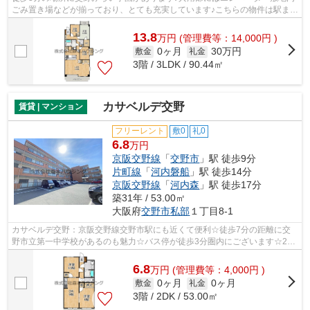
ごみ置き場などが揃っており、とても充実しています♪こちらの物件は駅まで
徒歩で14分で到着します♪行き先に応...
13.8
万
円
(管理費等：14,000円 )
0ヶ月
30万円
敷金
礼金
3階 / 3LDK / 90.44㎡
カサベルデ交野
賃貸 | マンション
フリーレント
敷0
礼0
6.8
万円
京阪交野線
「
交野市
」駅 徒歩9分
片町線
「
河内磐船
」駅 徒歩14分
京阪交野線
「
河内森
」駅 徒歩17分
築31年 / 53.00㎡
大阪府
交野市
私部
１丁目8-1
カサベルデ交野：京阪交野線交野市駅にも近くて便利☆徒歩7分の距離に交
野市立第一中学校があるのも魅力☆バス停が徒歩3分圏内にございます☆2駅
利用ができるので電車の利用に役立つ物件...
6.8
万
円
(管理費等：4,000円 )
0ヶ月
0ヶ月
敷金
礼金
3階 / 2DK / 53.00㎡