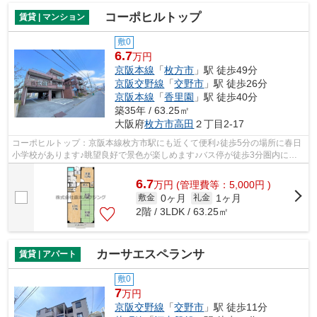
コーポヒルトップ
賃貸 | マンション
敷0
6.7
万円
京阪本線
「
枚方市
」駅 徒歩49分
京阪交野線
「
交野市
」駅 徒歩26分
京阪本線
「
香里園
」駅 徒歩40分
築35年 / 63.25㎡
大阪府
枚方市
高田
２丁目2-17
コーポヒルトップ：京阪本線枚方市駅にも近くて便利♪徒歩5分の場所に春日
小学校があります♪眺望良好で景色が楽しめます♪バス停が徒歩3分圏内にあ
ります♪枚方市エリアにある賃貸情報の...
6.7
万
円
(管理費等：5,000円 )
0ヶ月
1ヶ月
敷金
礼金
2階 / 3LDK / 63.25㎡
カーサエスペランサ
賃貸 | アパート
敷0
7
万円
京阪交野線
「
交野市
」駅 徒歩11分