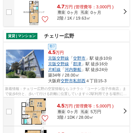
4.7
万
円
(管理費等：3,000円 )
0ヶ月
0ヶ月
敷金
礼金
2階 / 1K / 19.63㎡
チェリー広野
賃貸 | マンション
敷0
4.5
万円
京阪交野線
「
交野市
」駅 徒歩10分
京阪交野線
「
郡津
」駅 徒歩16分
片町線
「
河内磐船
」駅 徒歩24分
築34年 / 28.00㎡
大阪府
交野市
私部西
４丁目15-3
新着情報：チェリー広野の空室情報ならコチラ☆「コーナン茄子作南店」ま
で徒歩6分と、歩いて行ける距離に位置しています☆2駅利用できる場所にあ
り、行き先に合わせて使い分けができま...
4.5
万
円
(管理費等：5,000円 )
0ヶ月
5万円
敷金
礼金
3階 / 1DK / 28.00㎡