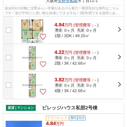
大阪府
交野市
私部
８丁目11-1
徒歩8分の距離に交野みらい学園があるのも魅力！眺望良好な物件はこちら
です！道が平坦だと買い物も快適にできますね！2駅利用できる場所にある
ので利便性が高いです！できるだけ早め...
4.94
万
円
(管理費等：- )
0ヶ月
0ヶ月
敷金
礼金
1階 / 3DK / 49.20㎡
4.22
万
円
(管理費等：- )
0ヶ月
0ヶ月
敷金
礼金
2階 / 3K / 42.68㎡
3.82
万
円
(管理費等：- )
0ヶ月
0ヶ月
敷金
礼金
4階 / 3K / 42.68㎡
ビレッジハウス私部2号棟
賃貸 | マンション
フリーレント
敷0
礼0
4.84
万円