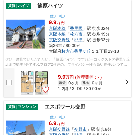
篠原ハイツ
賃貸 | ハイツ
敷0
礼0
9.9
万円
京阪本線
「
香里園
」駅 徒歩32分
京阪本線
「
枚方市
」駅 徒歩49分
京阪交野線
「
郡津
」駅 徒歩33分
築36年 / 80.00㎡
大阪府
枚方市
香里ケ丘
１１丁目29-18
ぜひ一度見ていただきたい、「篠原ハイツ」です♪ピーコックストア香里ケ丘
店まで徒歩7分です♪1フロア2住戸の、プライバシー性も高い物件♪いつでも
快適空間を味わえる通風良好な気持ち...
9.9
万
円
(管理費等：- )
0ヶ月
0ヶ月
敷金
礼金
1-2階 / 3LDK / 80.00㎡
エスポワール交野
賃貸 | マンション
敷0
礼0
6.9
万円
京阪交野線
「
交野市
」駅 徒歩6分