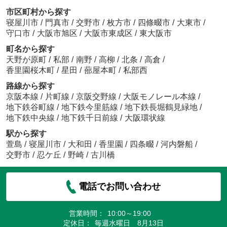
市区町村から探す
寝屋川市
/
門真市
/
交野市
/
枚方市
/
四條畷市
/
大東市
/
守口市
/
大阪市旭区
/
大阪市東成区
/
東大阪市
町名から探す
天野が原町
/
私部
/
南野
/
高柳
/
北条
/
高倉
/
香里園桜木町
/
星田
/
蔀屋本町
/
私部西
路線から探す
京阪本線
/
片町線
/
京阪交野線
/
大阪モノレール本線
/
地下鉄谷町線
/
地下鉄今里筋線
/
地下鉄長堀鶴見緑地
/
地下鉄中央線
/
地下鉄千日前線
/
大阪環状線
駅から探す
萱島
/
寝屋川市
/
大和田
/
香里園
/
四条畷
/
河内磐船
/
交野市
/
忍ケ丘
/
野崎
/
古川橋
電話でお問い合わせ
営業時間：
10:00～19:00
定休日：
毎週水曜日 8月13日