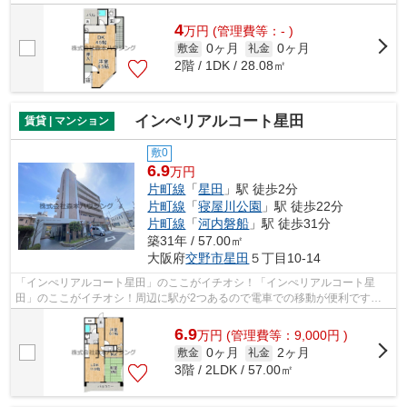
した間取りが魅力的な、開放感のある一...
4
万
円
(管理費等：- )
0ヶ月
0ヶ月
敷金
礼金
2階 / 1DK / 28.08㎡
インぺリアルコート星田
賃貸 | マンション
敷0
6.9
万円
片町線
「
星田
」駅 徒歩2分
片町線
「
寝屋川公園
」駅 徒歩22分
片町線
「
河内磐船
」駅 徒歩31分
築31年 / 57.00㎡
大阪府
交野市
星田
５丁目10-14
「インぺリアルコート星田」のここがイチオシ！「インぺリアルコート星
田」のここがイチオシ！周辺に駅が2つあるので電車での移動が便利です！
駅まで平坦な場所で移動もラクな物件です...
6.9
万
円
(管理費等：9,000円 )
0ヶ月
2ヶ月
敷金
礼金
3階 / 2LDK / 57.00㎡