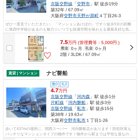
京阪交野線
「
交野市
」駅 徒歩19分
築32年 / 67.09㎡
大阪府
交野市
天野が原町
４丁目26-3
ぜひ一度見ていただきたい、「マンションあけぼの」です☆徒歩5分の距離
に第四中学校があるのも魅力☆いつでも快適空間を味わえる通風良好な気持
ちよい物件☆駅近くに立地する物件で、徒...
7.5
万
円
(管理費等：5,000円 )
0ヶ月
0ヶ月
敷金
礼金
2階 / 3LDK / 67.09㎡
ナビ磐船
賃貸 | マンション
敷0
礼0
4.7
万円
京阪交野線
「
河内森
」駅 徒歩1分
片町線
「
河内磐船
」駅 徒歩3分
京阪交野線
「
私市
」駅 徒歩15分
築38年 / 19.63㎡
大阪府
交野市
私市
１丁目1-26
歩いて437mの場所に、関西スーパー 河内磐船店があります！防犯対策も
バッチリなマンションタイプの物件です！物件から駅までは平坦な道なの
で、快適に移動できます！2駅利用可能なマ...