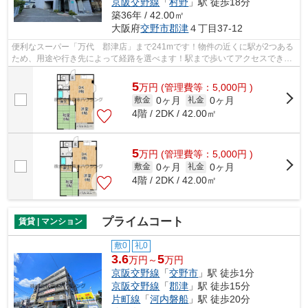
京阪交野線
「
村野
」駅 徒歩18分
築36年 / 42.00㎡
大阪府
交野市
郡津
４丁目37-12
便利なスーパー「万代 郡津店」まで241mです！物件の近くに駅が2つある
ため、用途や行き先によって経路を選べます！駅まで歩いてアクセスでき
る、徒歩3分の距離に立地する物件です！...
5
万
円
(管理費等：5,000円 )
0ヶ月
0ヶ月
敷金
礼金
4階 / 2DK / 42.00㎡
5
万
円
(管理費等：5,000円 )
0ヶ月
0ヶ月
敷金
礼金
4階 / 2DK / 42.00㎡
プライムコート
賃貸 | マンション
敷0
礼0
3.6
5
万円～
万円
京阪交野線
「
交野市
」駅 徒歩1分
京阪交野線
「
郡津
」駅 徒歩15分
片町線
「
河内磐船
」駅 徒歩20分