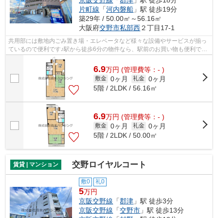
京阪交野線
「
郡津
」駅 徒歩18分
片町線
「
河内磐船
」駅 徒歩19分
築29年 / 50.00㎡～56.16㎡
大阪府
交野市
私部西
２丁目17-1
共用部には敷地内ごみ置き場・エレベータなど様々な設備やサービスが揃っ
ているので便利です♪駅から徒歩6分の物件なら、駅前のお買い物も便利です
♪行き先に応じて駅を選べる2駅利用可...
6.9
万
円
(管理費等：- )
0ヶ月
0ヶ月
敷金
礼金
5階 / 2LDK / 56.16㎡
6.9
万
円
(管理費等：- )
0ヶ月
0ヶ月
敷金
礼金
5階 / 2LDK / 50.00㎡
交野ロイヤルコート
賃貸 | マンション
敷0
礼0
5
万円
京阪交野線
「
郡津
」駅 徒歩3分
京阪交野線
「
交野市
」駅 徒歩13分