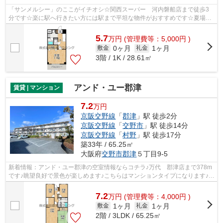
「サンメルシー」のここがイチオシ☆関西スーパー 河内磐船店まで徒歩3
分です☆楽に駅へ行きたい方には駅まで平坦な物件がおすすめです☆夏場の
電気代も安く抑えられる通風良好で快適な...
5.7
万
円
(管理費等：5,000円 )
0ヶ月
1ヶ月
敷金
礼金
3階 / 1K / 28.61㎡
アンド・ユー郡津
賃貸 | マンション
7.2
万円
京阪交野線
「
郡津
」駅 徒歩2分
京阪交野線
「
交野市
」駅 徒歩14分
京阪交野線
「
村野
」駅 徒歩17分
築33年 / 65.25㎡
大阪府
交野市
郡津
５丁目9-5
新着情報：アンド・ユー郡津の空室情報ならコチラ♪万代 郡津店まで378m
です♪眺望良好で景色が楽しめます♪こちらはマンションタイプになります♪当
社スタッフが地域の賃貸情報をご提供...
7.2
万
円
(管理費等：4,000円 )
1ヶ月
1ヶ月
敷金
礼金
2階 / 3LDK / 65.25㎡