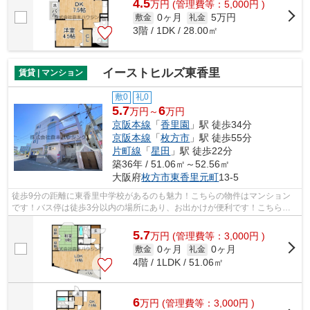
4.5
万
円
(管理費等：5,000円 )
0ヶ月
5万円
敷金
礼金
3階 / 1DK / 28.00㎡
イーストヒルズ東香里
賃貸 | マンション
敷0
礼0
5.7
6
万円～
万円
京阪本線
「
香里園
」駅 徒歩34分
京阪本線
「
枚方市
」駅 徒歩55分
片町線
「
星田
」駅 徒歩22分
築36年 / 51.06㎡～52.56㎡
大阪府
枚方市
東香里元町
13-5
徒歩9分の距離に東香里中学校があるのも魅力！こちらの物件はマンション
です！バス停は徒歩3分以内の場所にあり、お出かけが便利です！こちらは
自走式駐車場付きのマンションです！当...
5.7
万
円
(管理費等：3,000円 )
0ヶ月
0ヶ月
敷金
礼金
4階 / 1LDK / 51.06㎡
6
万
円
(管理費等：3,000円 )