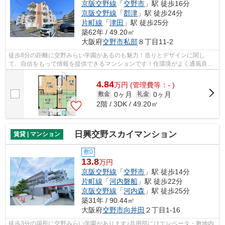
京阪交野線
「
交野市
」駅 徒歩16分
京阪交野線
「
郡津
」駅 徒歩24分
片町線
「
津田
」駅 徒歩25分
築62年 / 49.20㎡
大阪府
交野市
私部
８丁目11-2
徒歩8分の距離に交野みらい学園があるのも魅力！造りとデザインに関し
て、自信をもって情報を提供できるマンションです！住環境がよく通風良好
で日も入る物件をご提供します！ゴミ出し...
4.84
万
円
(管理費等：- )
0ヶ月
0ヶ月
敷金
礼金
2階 / 3DK / 49.20㎡
日興交野スカイマンション
賃貸 | マンション
敷0
13.8
万円
京阪交野線
「
交野市
」駅 徒歩14分
片町線
「
河内磐船
」駅 徒歩22分
京阪交野線
「
河内森
」駅 徒歩25分
築31年 / 90.44㎡
大阪府
交野市
向井田
２丁目1-16
徒歩3分の場所に交野みらい学園があります♪共用部にはエレベータ・敷地内